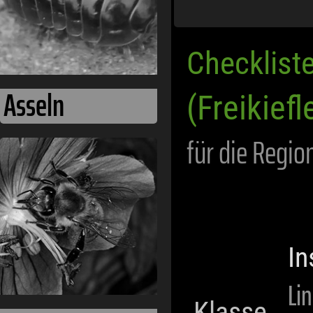
Checklist
Asseln
(Freikiefl
für die Regio
In
Li
Klasse