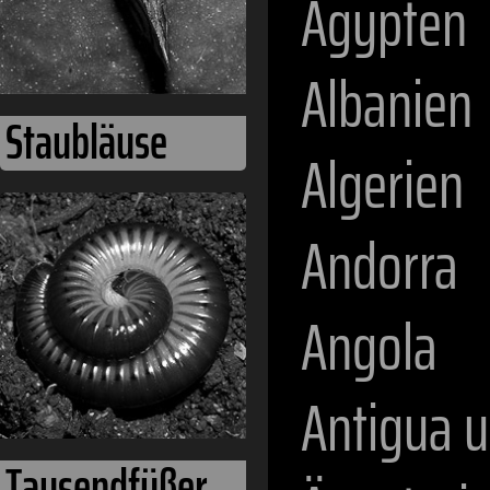
Ägypten
Albanien
Staubläuse
Algerien
Andorra
Angola
Antigua 
Tausendfüßer