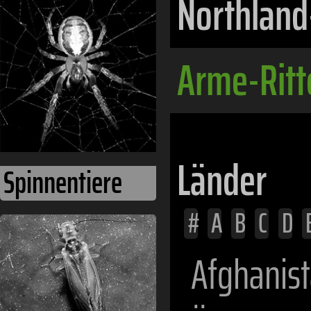
Northland
Arme-Ritt
Länder
Spinnentiere
#
A
B
C
D
Afghanis