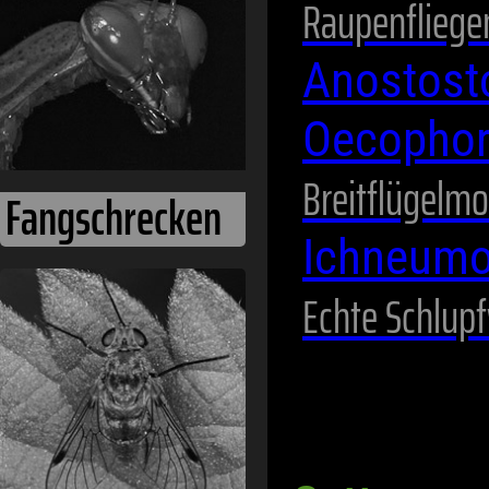
Raupenfliege
Anostost
Oecopho
Breitflügelmo
Fangschrecken
Ichneum
Echte Schlup