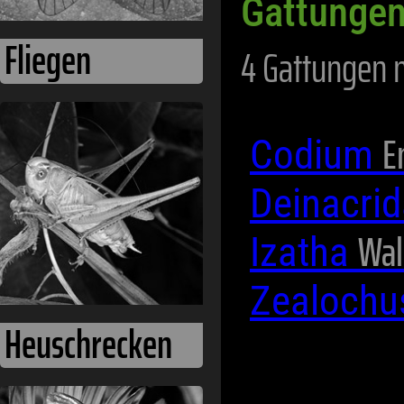
Gattungen
Fliegen
4 Gattungen 
E
Codium
Deinacri
Wal
Izatha
Zealoch
Heuschrecken