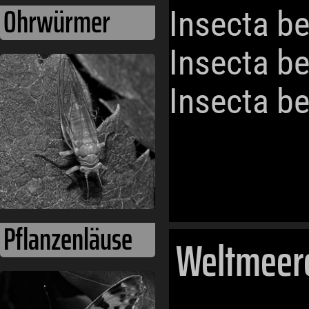
Ohrwürmer
Insecta b
Insecta b
Insecta b
Pflanzenläuse
Weltmeer