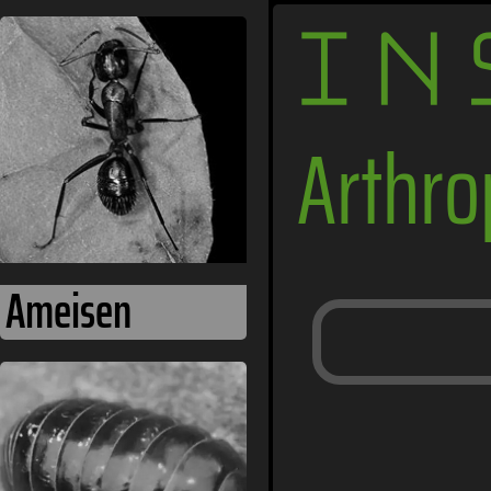
IN
Arthr
Ameisen