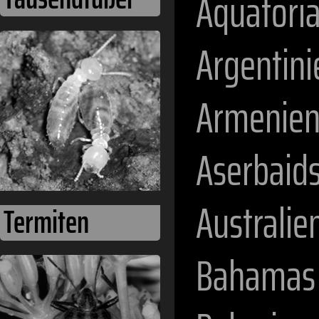
Äquatori
Argentini
Armenie
Aserbaid
Australie
Termiten
Bahamas