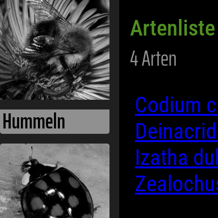
Artenliste
4 Arten
Codium c
Hummeln
Deinacrid
Izatha du
Zealochu