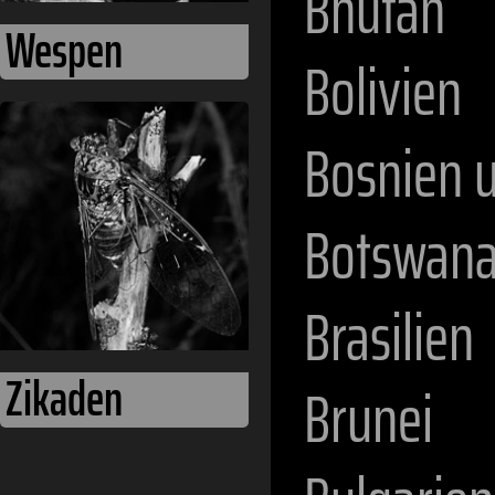
Bhutan
Wespen
Bolivien
Bosnien 
Botswan
Brasilien
Zikaden
Brunei