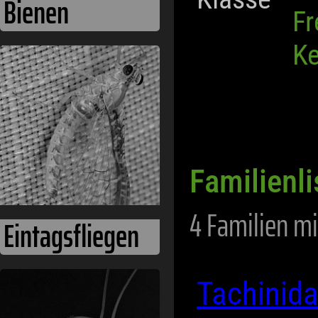
Bienen
Fr
Ke
Familienli
4 Familien mi
Eintagsfliegen
Tachinid