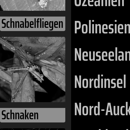
Polinesie
Schnabelfliegen
Neuseela
Nordinsel
Nord-Auck
Schnaken