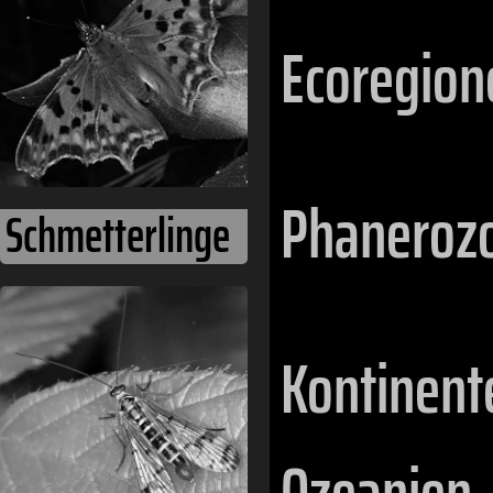
Ecoregion
Phaneroz
Schmetterlinge
Kontinent
Ozeanien