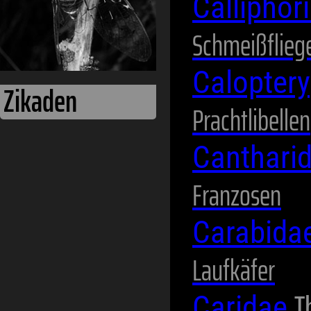
Calliphor
Schmeißflieg
Calopter
Prachtlibellen
Canthari
Franzosen
Carabida
Laufkäfer
T
Caridae