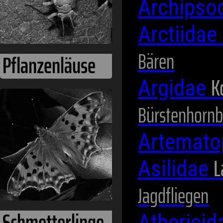
Archipso
Arctiidae
Bären
K
Argidae
Schmetterlinge
Bürstenhornb
Artemato
L
Asilidae
Jagdfliegen
Atherici