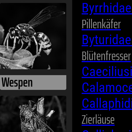
Byrrhida
Wespen
Pillenkäfer
Byturida
Blütenfresser
Caeciliu
Calamoce
Callaphi
Zikaden
Zierläuse