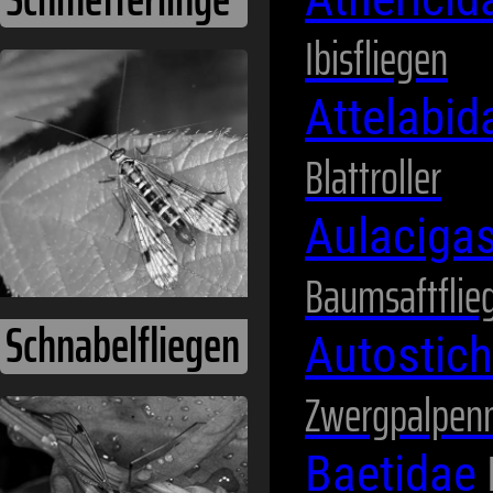
Ibisfliegen
Schnabelfliegen
Attelabi
Blattroller
Aulaciga
Baumsaftflie
Autostic
Zwergpalpen
Schnaken
Baetidae