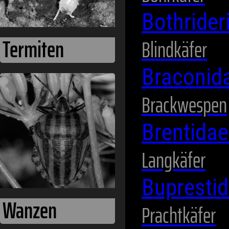
Bothride
Blindkäfer
Braconid
Wanzen
Brackwespen
Brentida
Langkäfer
Bupresti
Prachtkäfer