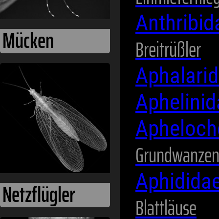
Anthribi
Breitrüßler
Aphalari
Netzflügler
Aphelini
Apheloch
Grundwanze
Aphidida
Blattläuse