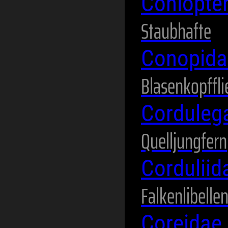
Coniopte
Staubhafte
Conopid
Blasenkopffl
Corduleg
Quelljungfern
Cordulii
Falkenlibelle
Coreidae