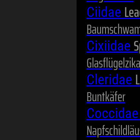
Lea
Ciidae
Baumschwam
S
Cixiidae
Glasflügelzik
L
Cleridae
Buntkäfer
Coccida
Napfschildläu