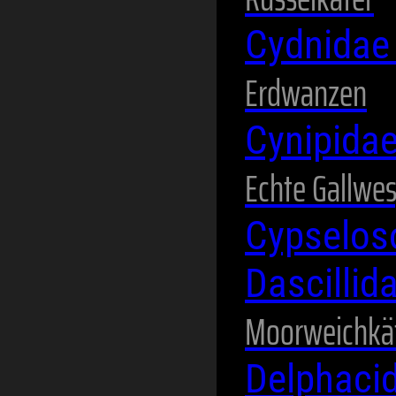
Cydnida
Erdwanzen
Cynipida
Echte Gallwe
Cypselos
Dascillid
Moorweichkä
Delphaci