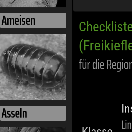
Checklist
Asseln
(Freikiefl
für die Regio
In
Li
Klasse