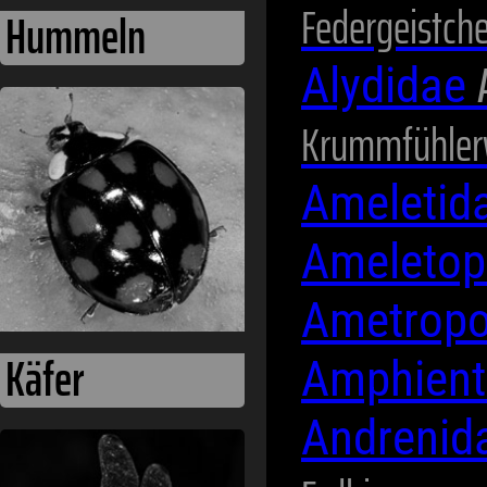
Federgeistch
Alydidae
Käfer
Krummfühler
Ameletid
Ameletop
Ametrop
Amphien
Andrenid
Libellen