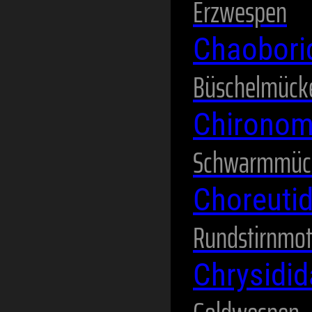
Erzwespen
Chaobor
Büschelmück
Chirono
Schwarmmüc
Choreuti
Rundstirnmot
Chrysidi