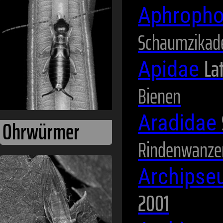
Ohrwürmer
Aphropho
Schaumzikad
Lat
Apidae
Bienen
Aradidae
Rindenwanze
Pflanzenläuse
Archipse
2001