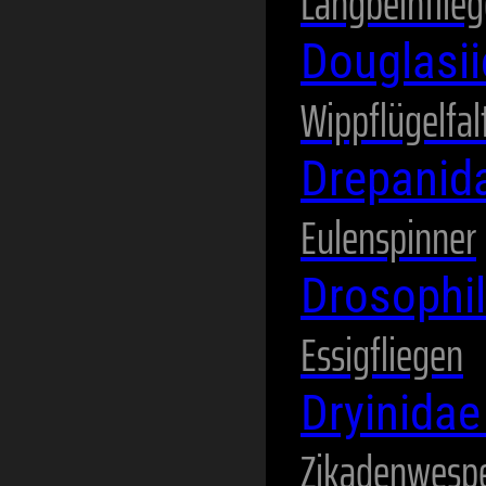
Langbeinflie
Douglasi
Wippflügelfal
Drepanid
Eulenspinner
Drosophi
Essigfliegen
Dryinida
Zikadenwesp