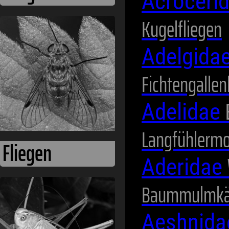
Acroceri
Kugelfliegen
Fliegen
Adelgida
Fichtengallen
Adelidae
Langfühlermo
Aderidae
Heuschrecken
Baummulmkä
Aeshnid