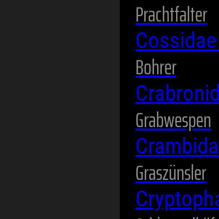
Prachtfalter
Cossida
Bohrer
Crabroni
Grabwespen
Crambid
Graszünsler
Cryptoph