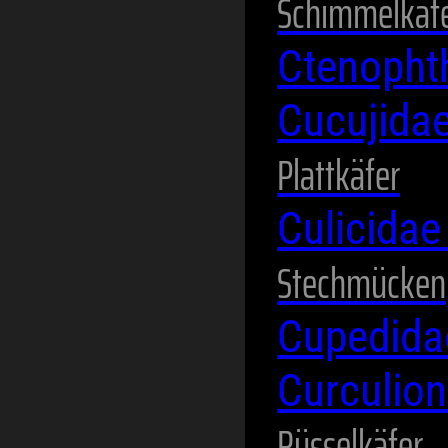
Schimmelkäf
Ctenopht
Cucujida
Plattkäfer
Culicida
Stechmücken
Cupedid
Curculio
Rüsselkäfer