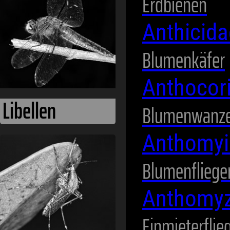
Erdbienen
Anthicid
Blumenkäfer
Anthocor
Blumenwanz
Anthomyi
Mücken
Blumenfliege
Anthomy
Einmieterflie