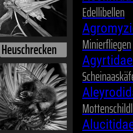
Edellibellen
Agromyz
Minierfliegen
Agyrtida
Hummeln
Scheinaaskäf
Aleyrodi
Mottenschild
Alucitida