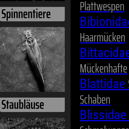
Plattwespen
Bibionid
Staubläuse
Haarmücken
Bittacida
Mückenhafte
Blattidae
Schaben
Blissida
Tausendfüßer