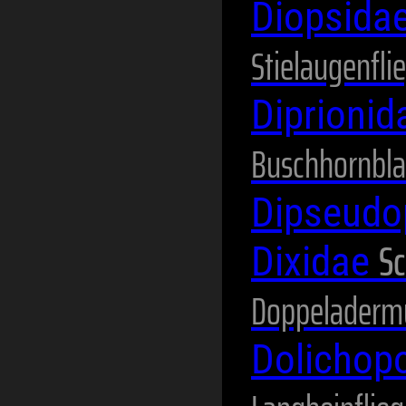
Diopsida
Stielaugenfli
Diprioni
Buschhornbl
Dipseudo
Sc
Dixidae
Doppeladerm
Dolichop