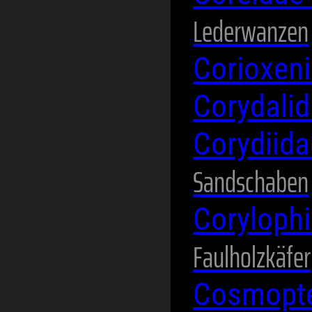
Lederwanzen
Corioxen
Corydali
Corydiid
Sandschaben
Coryloph
Faulholzkäfer
Cosmopte