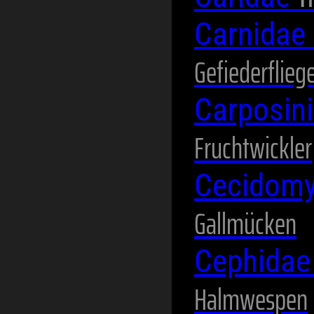
Carnidae
Gefiederflieg
Carposin
Fruchtwickler
Cecidomy
Gallmücken
Cephida
Halmwespen