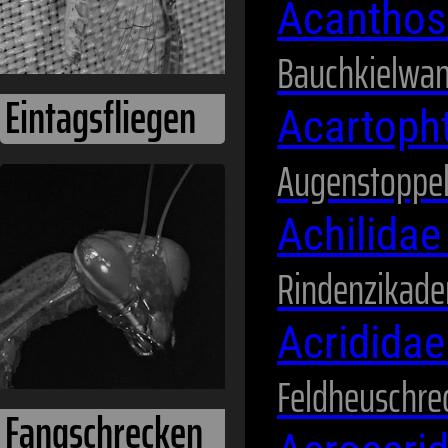
Acantho
Bauchkielwa
Acartoph
Augenstoppel
Fangschrecken
Achilida
Rindenzikade
Acridida
Feldheuschre