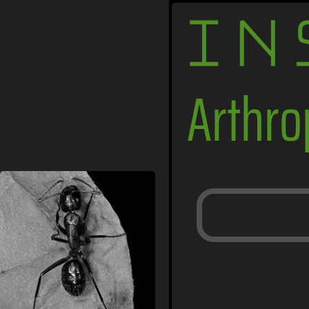
IN
Arthr
Ameisen