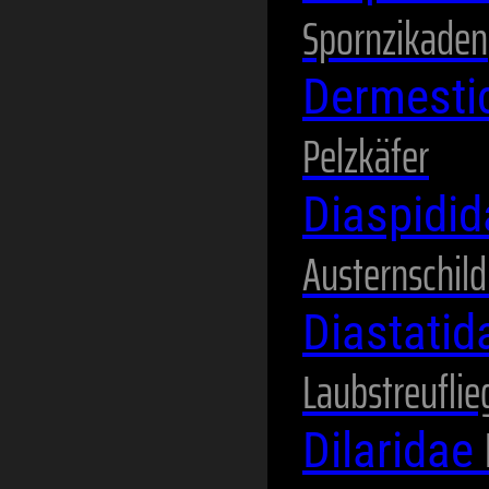
Spornzikaden
Dermesti
Pelzkäfer
Diaspidi
Austernschild
Diastati
Laubstreuflie
Dilaridae