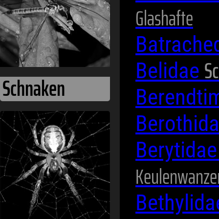
Glashafte
Batrache
Sc
Belidae
Berendti
Berothid
Spinnentiere
Berytida
Keulenwanze
Bethylid