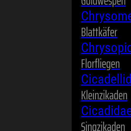
Goldwespen
Chrysome
Blattkäfer
Chrysopi
Florfliegen
Cicadelli
Kleinzikaden
Cicadida
Singzikaden