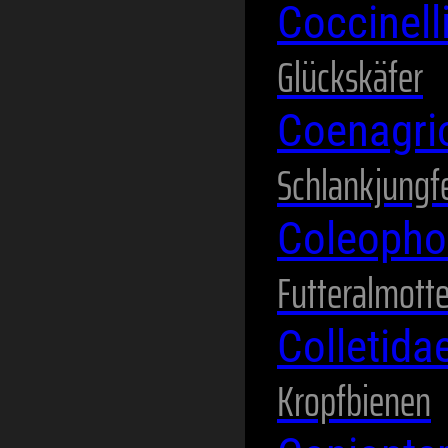
Coccinel
Glückskäfer
Coenagri
Schlankjungf
Coleopho
Futteralmott
Colletida
Kropfbienen