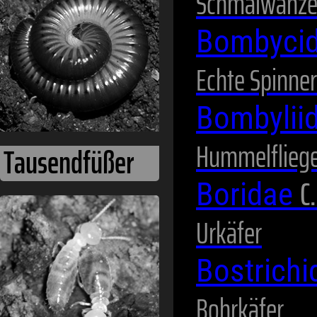
Schmalwanz
Bombyci
Echte Spinner
Bombylii
Hummelflieg
C
Boridae
Termiten
Urkäfer
Bostrich
Bohrkäfer