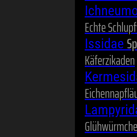
Ichneum
Echte Schlup
Sp
Issidae
Käferzikaden
Kermesi
Eichennapflä
Lampyri
Glühwürmch