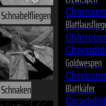
Chamaem
Schnabelfliegen
Blattlausflie
Chlorope
Chrysidi
Goldwespen
Chrysome
Blattkäfer
Schnaken
Cicadelli