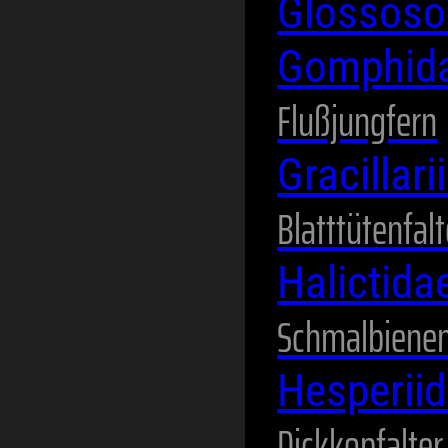
Glossos
Gomphid
Flußjungfern
Gracillar
Blatttütenfalt
Halictida
Schmalbienen
Hesperii
Dickkopfalter