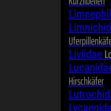
Kurzlibellen
Limnephi
Limnichi
Uferpillenkäf
L
Liviidae
Lucanida
Hirschkäfer
Lutrochi
Lycaenid