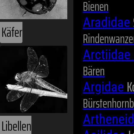
Bienen
Aradidae
Käfer
Rindenwanze
Arctiidae
Bären
K
Argidae
Bürstenhornb
Arthenei
Libellen