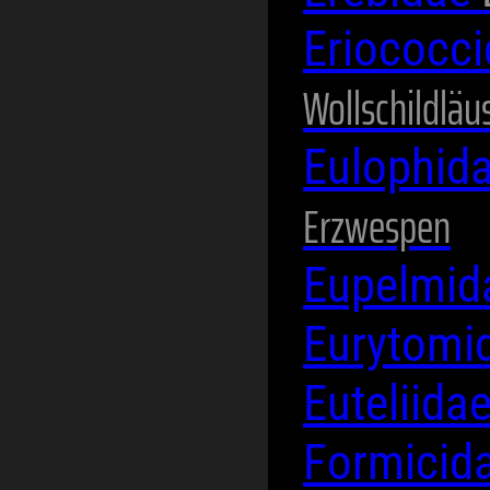
Eriococc
Wollschildläu
Eulophid
Erzwespen
Eupelmi
Eurytomi
Euteliida
Formicid