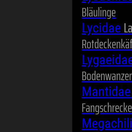
Bläulinge
La
Lycidae
Rotdeckenkäf
Lygaeida
Bodenwanze
Mantida
Fangschreck
Megachil