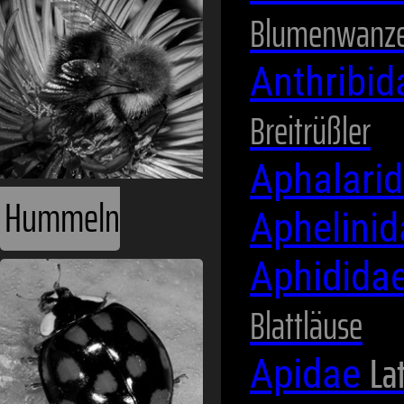
Blumenwanz
Anthribi
Breitrüßler
Aphalari
Hummeln
Aphelini
Aphidida
Blattläuse
Lat
Apidae