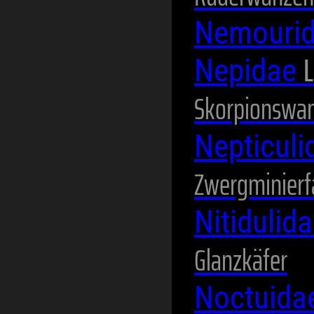
Nemouri
L
Nepidae
Skorpionswa
Nepticul
Zwergminierf
Nitidulid
Glanzkäfer
Noctuida