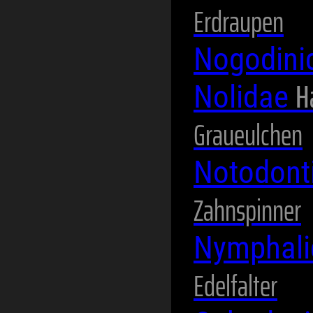
Erdraupen
Nogodini
H
Nolidae
Graueulchen
Notodont
Zahnspinner
Nymphal
Edelfalter