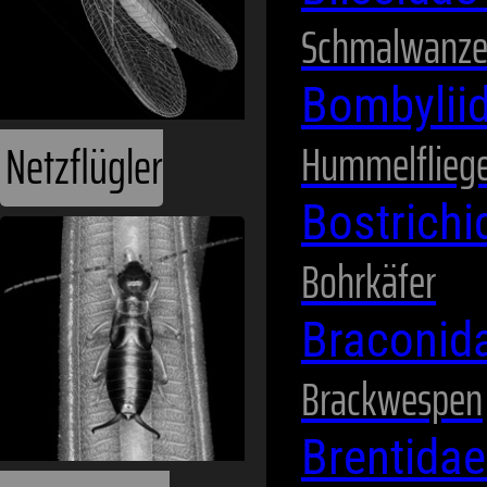
Schmalwanz
Bombylii
Hummelflieg
Netzflügler
Bostrich
Bohrkäfer
Braconid
Brackwespen
Brentida