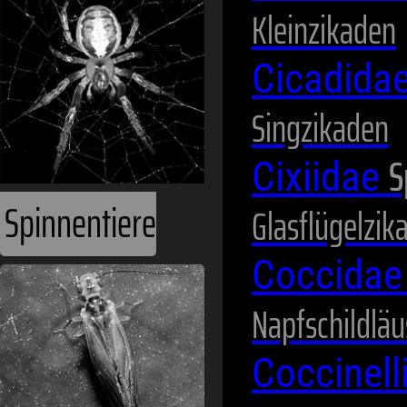
Kleinzikaden
Cicadida
Singzikaden
S
Cixiidae
Spinnentiere
Glasflügelzik
Coccida
Napfschildläu
Coccinel