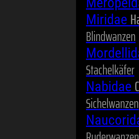
Meropei
H
Miridae
Blindwanzen
Mordelli
Stachelkäfer
C
Nabidae
Sichelwanzen
Naucori
Ruderwanzen