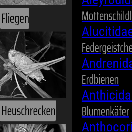
Mottenschild
Fliegen
Alucitida
Federgeistch
Andrenid
Erdbienen
Anthicid
Heuschrecken
Blumenkäfer
Anthocor