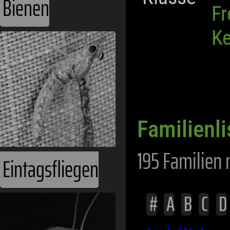
Bienen
Fr
Ke
Familienl
195 Familien 
Eintagsfliegen
#
A
B
C
D