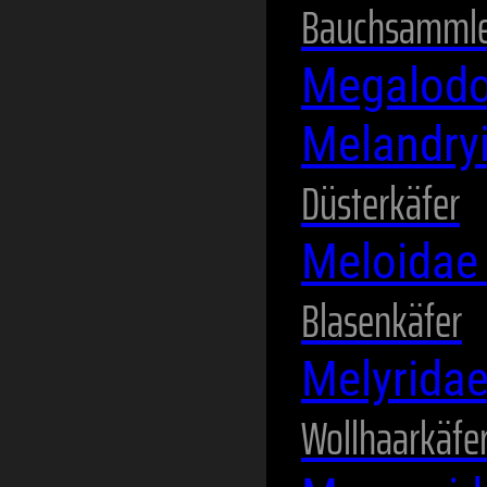
Bauchsammle
Megalodo
Melandry
Düsterkäfer
Meloida
Blasenkäfer
Melyrida
Wollhaarkäfe