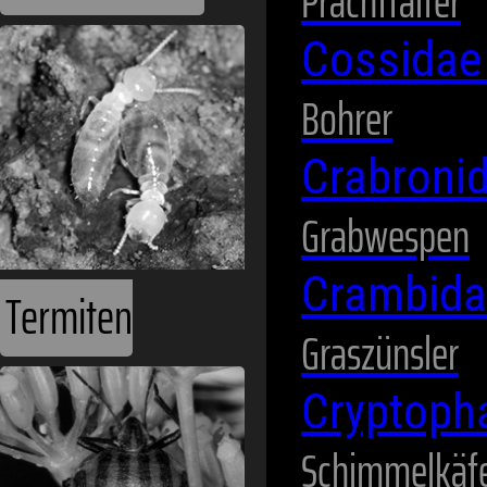
Prachtfalter
Cossida
Bohrer
Crabroni
Grabwespen
Crambid
Termiten
Graszünsler
Cryptoph
Schimmelkäf