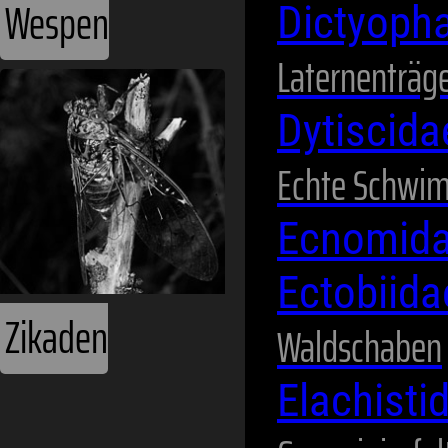
Wespen
Dictyoph
Laternenträg
Dytiscid
Echte Schwi
Ecnomid
Ectobiid
Zikaden
Waldschaben
Elachisti