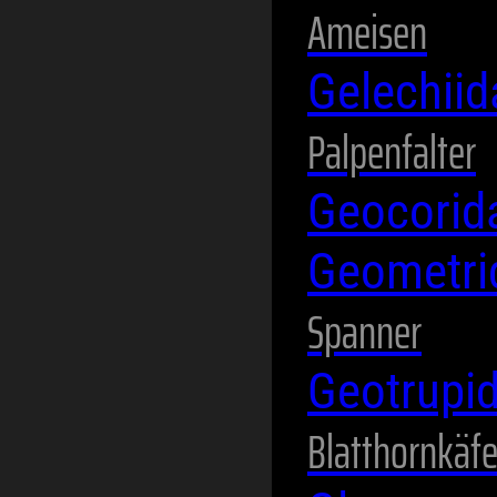
Ameisen
Gelechii
Palpenfalter
Geocori
Geometr
Spanner
Geotrupi
Blatthornkäfe