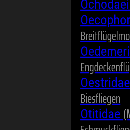
Ochodae
Oecopho
Breitflügelmo
Oedemer
Engdeckenflü
Oestrida
Biesfliegen
(
Otitidae
Schmuckflieg