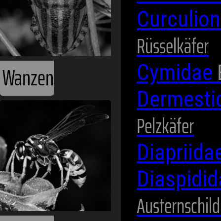
Curculio
Rüsselkäfer
Cymidae
Wanzen
Dermesti
Pelzkäfer
Diapriida
Diaspidi
Austernschild