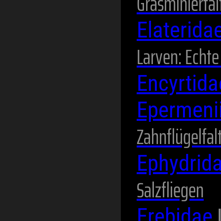
Grasminierfal
Elaterida
Larven: Echt
Encyrtid
Epermeni
Zahnflügelfal
Ephydrid
Salzfliegen
Erebidae