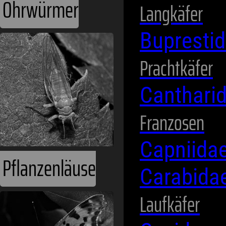
Ohrwürmer
Langkäfer
Bupresti
Prachtkäfer
Canthari
Franzosen
Capniida
Pflanzenläuse
Carabida
Laufkäfer