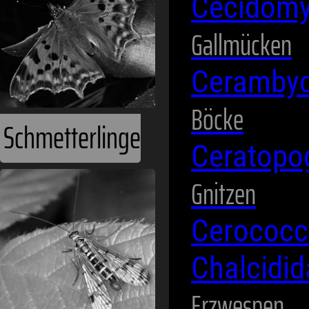
Cecidomy
Gallmücken
Ceramby
Böcke
Schmetterlinge
Ceratopo
Gnitzen
Cerococc
Chalcidi
Erzwespen