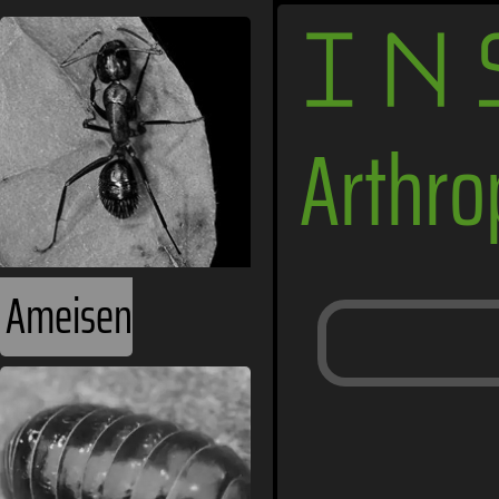
IN
Arthr
Ameisen