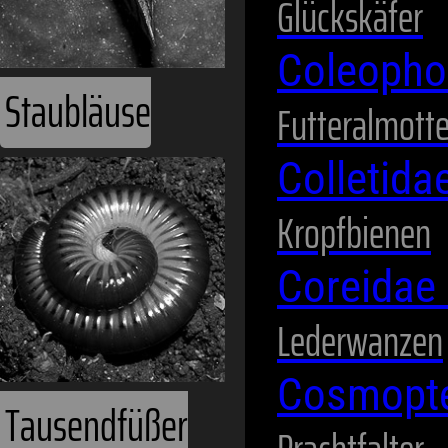
Glückskäfer
Coleopho
Staubläuse
Futteralmott
Colletida
Kropfbienen
Coreidae
Lederwanzen
Cosmopte
Tausendfüßer