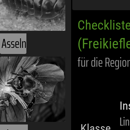
Checklist
Asseln
(Freikiefl
für die Regio
In
Li
Klasse