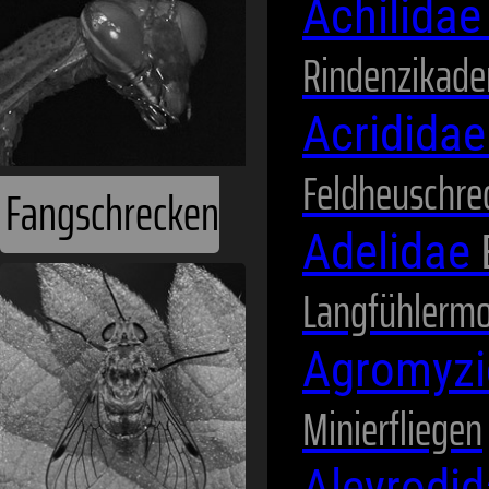
Achilida
Rindenzikade
Acridida
Feldheuschre
Fangschrecken
Adelidae
Langfühlermo
Agromyz
Minierfliegen
Aleyrodi