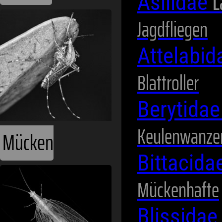
L
Asilidae
Jagdfliegen
Attelabi
Blattroller
Berytida
Keulenwanze
Mücken
Bittacida
Mückenhafte
Blissida