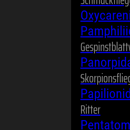
Oxycaren
Pamphili
Gespinstblat
Panorpid
Skorpionsflie
Papilion
Ritter
Pentato