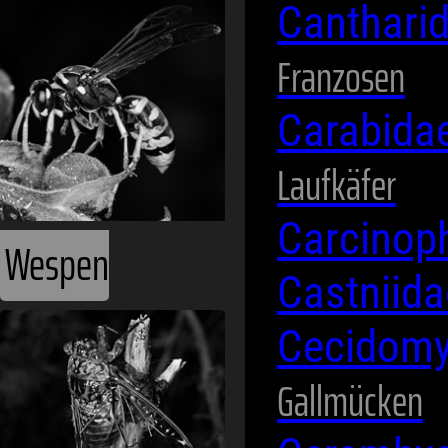
Wespen
Canthari
Franzosen
Carabida
Laufkäfer
Carcinop
Castniid
Zikaden
Cecidomy
Gallmücken