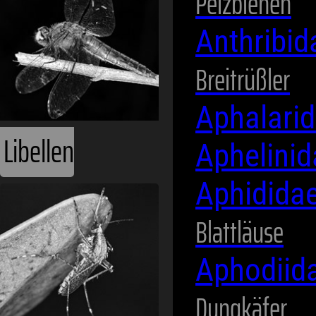
Pelzbienen
Anthribi
Breitrüßler
Aphalari
Aphelini
Aphidida
Mücken
Blattläuse
Aphodiid
Dungkäfer