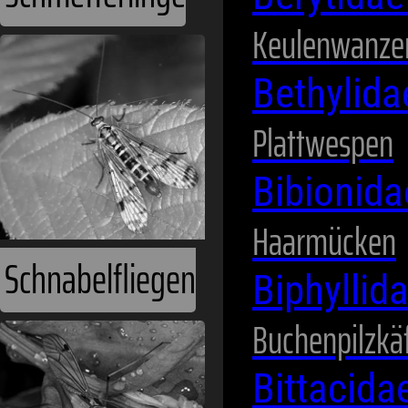
Keulenwanze
Schnabelfliegen
Bethylid
Plattwespen
Bibionid
Haarmücken
Biphyllid
Buchenpilzkä
Schnaken
Bittacida