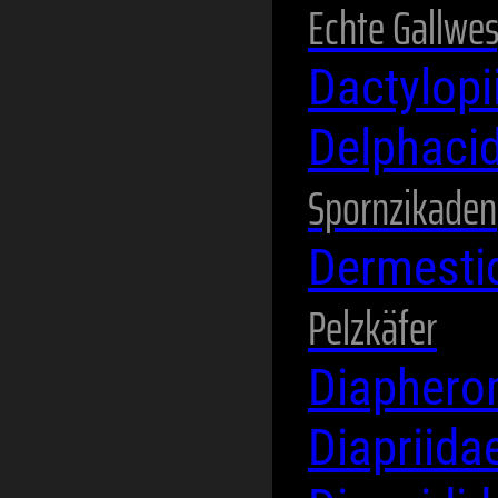
Echte Gallwe
Dactylop
Delphaci
Spornzikaden
Dermesti
Pelzkäfer
Diaphero
Diapriida