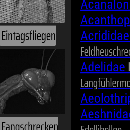
Acanalon
Acanthop
Acridida
Feldheuschre
Fangschrecken
Adelidae
Langfühlermo
Aeolothr
Aeshnid
Edellibellen