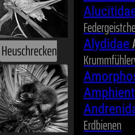
Alucitida
Federgeistch
Alydidae
Krummfühler
Hummeln
Amorpho
Amphien
Andrenid
Erdbienen