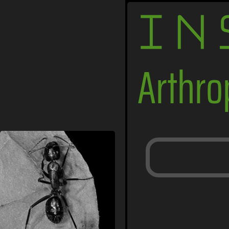
IN
Arthr
Ameisen