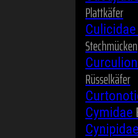
Plattkäfer
Culicida
Stechmücken
Curculio
Rüsselkäfer
Curtonot
Cymidae
Cynipida