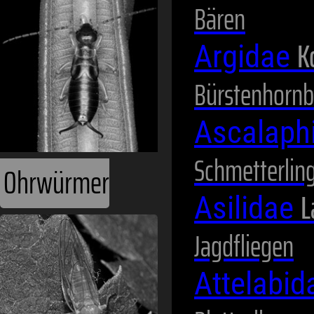
Ohrwürmer
Bären
K
Argidae
Bürstenhornb
Ascalaph
Schmetterlin
L
Asilidae
Pflanzenläuse
Jagdfliegen
Attelabi