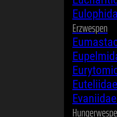
Eulophid
Erzwespen
Eumasta
Eupelmi
Eurytomi
Euteliida
Evaniida
Hungerwesp