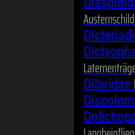
Diaspidi
Austernschild
Dicteriad
Dictyoph
Laternenträg
Dilaridae
Discolom
Dolichop
Langbeinflie