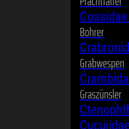
Prachtfalter
Cossida
Bohrer
Crabroni
Grabwespen
Crambid
Graszünsler
Ctenopht
Cucujida