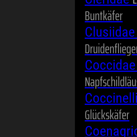
Buntkäfer
Clusiida
Druidenfliege
Coccida
Napfschildläu
Coccinel
Glückskäfer
Coenagri