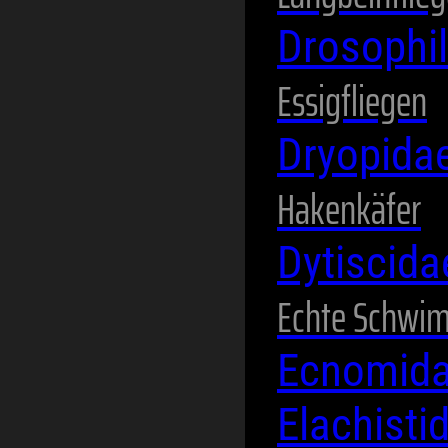
Drosophi
Essigfliegen
Dryopida
Hakenkäfer
Dytiscid
Echte Schwi
Ecnomid
Elachisti