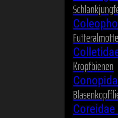
Schlankjungf
Coleopho
Futteralmott
Colletida
Kropfbienen
Conopid
Blasenkopffl
Coreidae