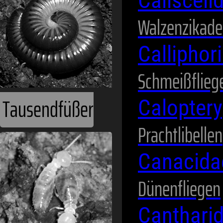
Calisceli
Walzenzikad
Calliphor
Schmeißflieg
Calopter
Prachtlibellen
Termiten
Canacid
Dünenfliegen
Canthari