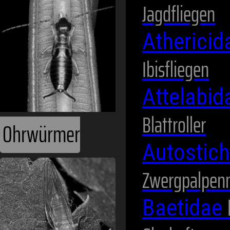
Ohrwürmer
Jagdfliegen
Atherici
Ibisfliegen
Attelabi
Blattroller
Autostic
Pflanzenläuse
Zwergpalpen
Baetidae