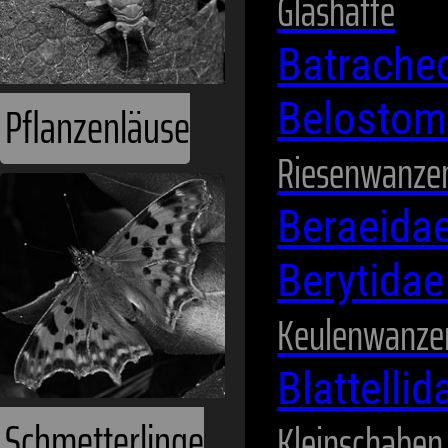
Glashafte
Batrache
Belostom
Riesenwanze
Schmetterlinge
Beraeida
Berytida
Keulenwanze
Blattelli
Kleinschaben