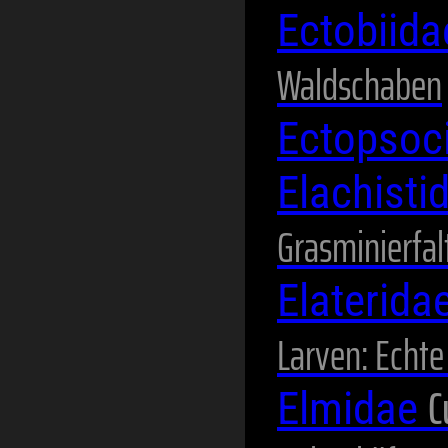
Ectobiid
Waldschaben
Ectopsoc
Elachisti
Grasminierfal
Elaterida
Larven: Echt
C
Elmidae