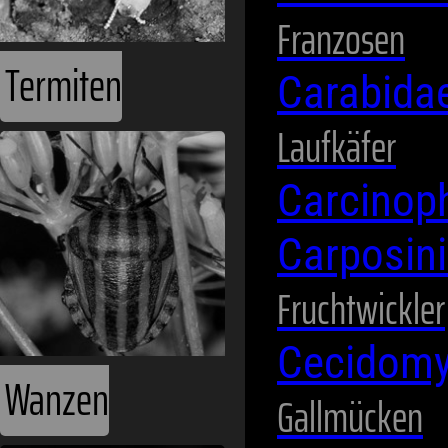
Franzosen
Carabida
Laufkäfer
Wanzen
Carcinop
Carposin
Fruchtwickler
Cecidomy
Gallmücken