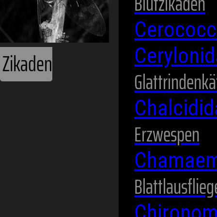
Blutzikaden
Cerococc
Ceryloni
Glattrindenkä
Chalcidi
Erzwespen
Chamaem
Blattlausflie
Chirono