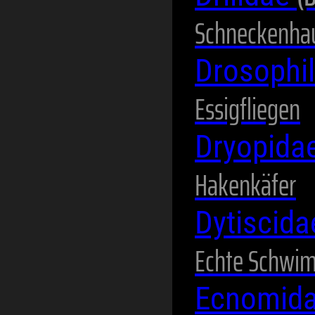
Schneckenha
Drosophi
Essigfliegen
Dryopida
Hakenkäfer
Dytiscid
Echte Schwi
Ecnomid