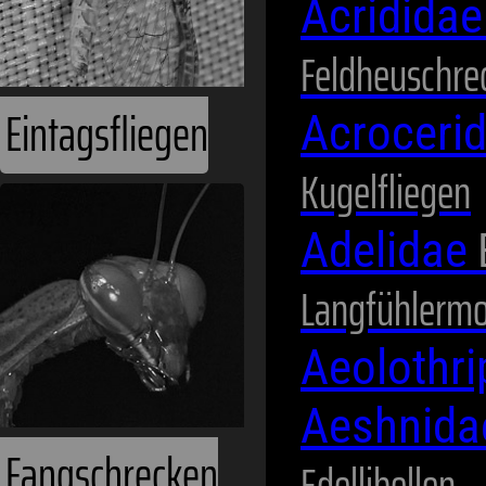
Acridida
Feldheuschre
Acroceri
Kugelfliegen
Fangschrecken
Adelidae
Langfühlermo
Aeolothr
Aeshnid
Edellibellen