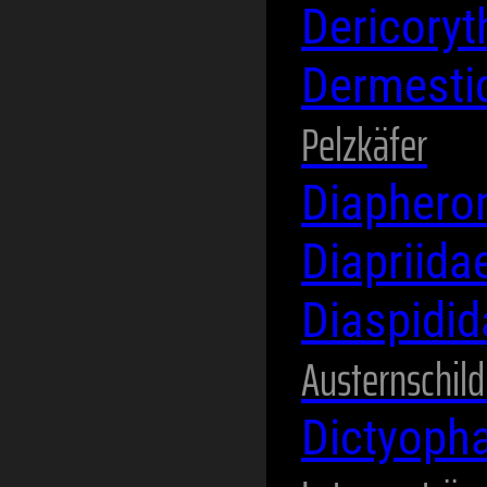
Dericory
Dermesti
Pelzkäfer
Diaphero
Diapriida
Diaspidi
Austernschild
Dictyoph