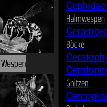
Wespen
Cephida
Halmwespen
Ceramby
Böcke
Ceratoph
Ceratopo
Zikaden
Gnitzen
Cercopid