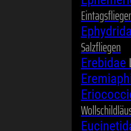
Eintagsfliege
Ephydrid
Salzfliegen
Erebidae
Eremiaph
Eriococc
Wollschildläu
Eucineti