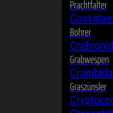
Prachtfalter
Cossida
Bohrer
Crabroni
Grabwespen
Crambid
Graszünsler
Cryptoco