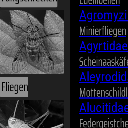
Agromyz
Fliegen
Minierfliegen
Agyrtida
Scheinaaskäf
Aleyrodi
Mottenschild
Heuschrecken
Alucitida
Federgeistch