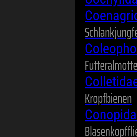
Coenagri
Schlankjungf
Coleopho
Futteralmott
Colletida
Kropfbienen
Conopid
Blasenkopffl