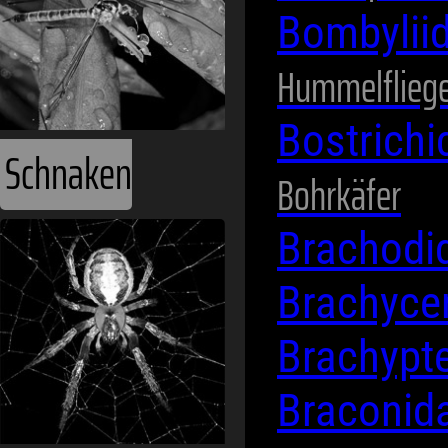
Bombylii
Hummelflieg
Bostrich
Bohrkäfer
Spinnentiere
Brachodi
Brachyce
Brachypt
Braconid