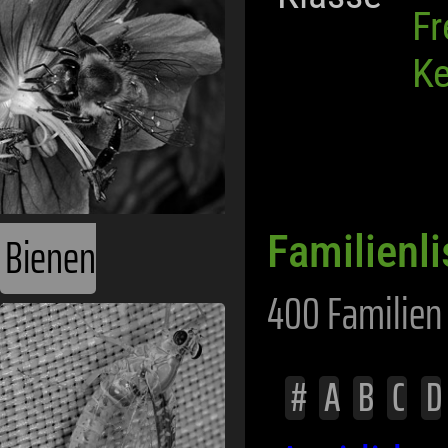
Bienen
Fr
Ke
Familienli
400 Familien 
Eintagsfliegen
#
A
B
C
D