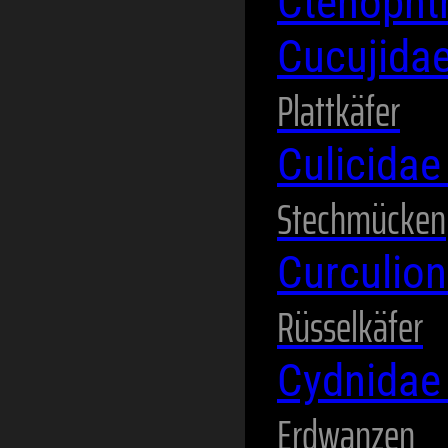
Ctenopht
Cucujida
Plattkäfer
Culicida
Stechmücken
Curculio
Rüsselkäfer
Cydnida
Erdwanzen