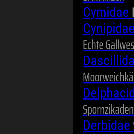
Cymidae
Cynipida
Echte Gallwe
Dascillid
Moorweichkä
Delphaci
Spornzikaden
Derbidae