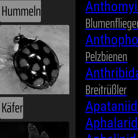
Anthomyi
Blumenfliege
Käfer
Anthopho
Pelzbienen
Anthribi
Breitrüßler
Apatanii
Aphalari
Libellen