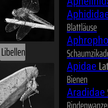
Aphelini
Aphidida
Blattläuse
Aphropho
Schaumzikad
Lat
Apidae
Mücken
Bienen
Aradidae
Rindenwanze