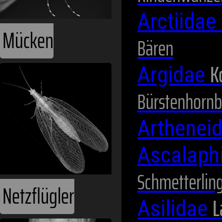
Arctiidae
Bären
K
Netzflügler
Argidae
Bürstenhornb
Arthenei
Ascalaph
Schmetterlin
L
Asilidae