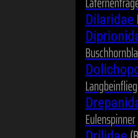
Laternenträg
Dilaridae
Diprioni
Buschhornbl
Dolichop
Langbeinflie
Drepanid
Eulenspinner
(
Drilidae