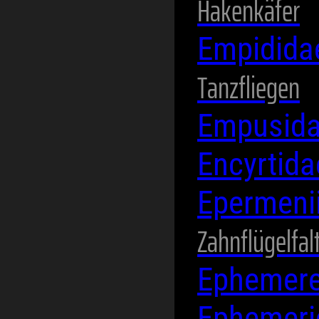
Hakenkäfer
Empidid
Tanzfliegen
Empusid
Encyrtid
Epermeni
Zahnflügelfal
Ephemere
Ephemer