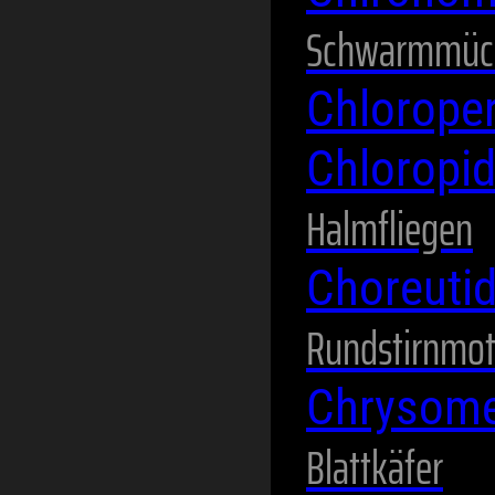
Schwarmmüc
Chlorope
Chloropi
Halmfliegen
Choreuti
Rundstirnmot
Chrysome
Blattkäfer