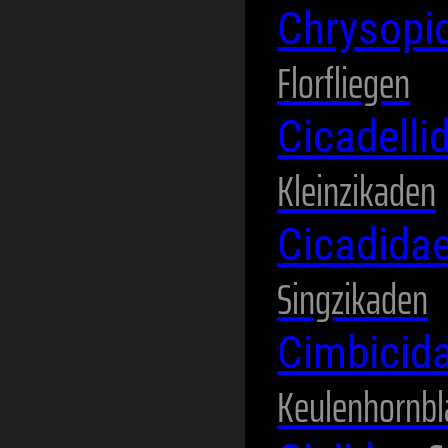
Chrysopi
Florfliegen
Cicadelli
Kleinzikaden
Cicadida
Singzikaden
Cimbicid
Keulenhornbl