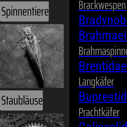
Brackwespen
Bradynob
Staubläuse
Brahmae
Brahmaspinn
Brentida
Langkäfer
Bupresti
Prachtkäfer
Tausendfüßer