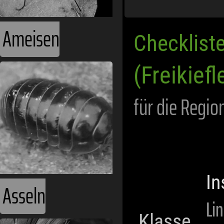
Checklist
Asseln
(Freikiefl
für die Regio
In
Li
Klasse