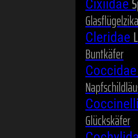
S
Cixiidae
Glasflügelzik
L
Cleridae
Buntkäfer
Coccida
Napfschildläu
Coccinel
Glückskäfer
Cochylid