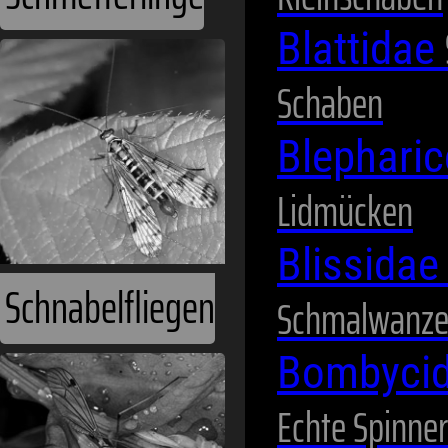
Blattidae
Schnabelfliegen
Schaben
Blephari
Lidmücken
Blissida
Schmalwanz
Schnaken
Bombyci
Echte Spinner