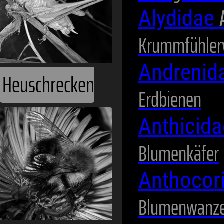
Alydidae
Krummfühler
Andrenid
Erdbienen
Hummeln
Anthicid
Blumenkäfer
Anthocor
Blumenwanz