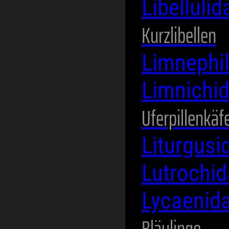
Libelluli
Kurzlibellen
Limnephi
Limnichi
Uferpillenkäf
Liturgus
Lutrochi
Lycaenid
Bläulinge