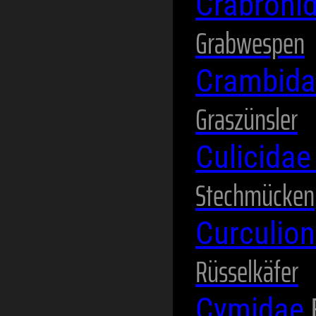
Crabroni
Grabwespen
Crambid
Graszünsler
Culicida
Stechmücken
Curculio
Rüsselkäfer
Cymidae