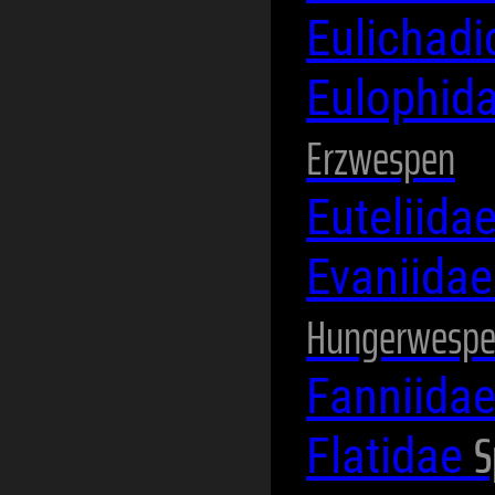
Eulichad
Eulophid
Erzwespen
Euteliida
Evaniida
Hungerwesp
Fanniida
S
Flatidae