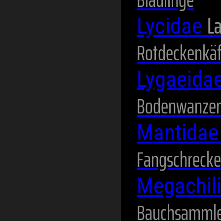
La
Lycidae
Rotdeckenkäf
Lygaeida
Bodenwanze
Mantida
Fangschreck
Megachil
Bauchsammle