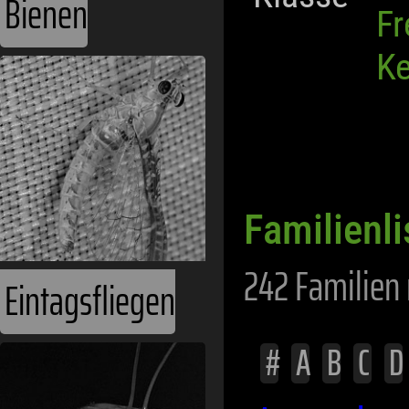
Bienen
Fr
Ke
Familienli
242 Familien 
Eintagsfliegen
#
A
B
C
D