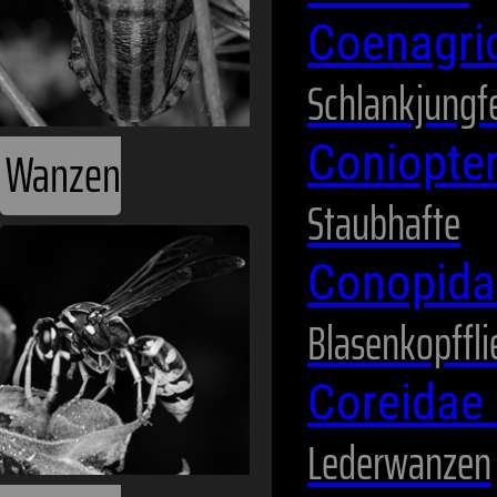
Coenagri
Schlankjungf
Coniopte
Wanzen
Staubhafte
Conopid
Blasenkopffl
Coreidae
Lederwanzen