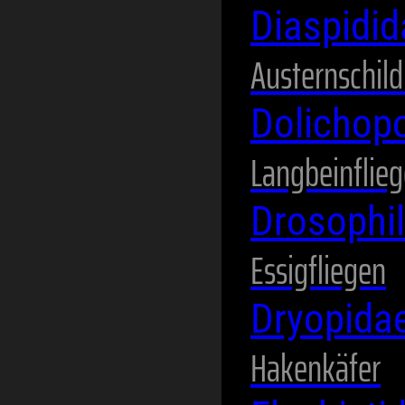
Diaspidi
Austernschild
Dolichop
Langbeinflie
Drosophi
Essigfliegen
Dryopida
Hakenkäfer