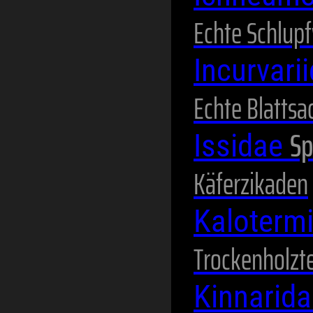
Echte Schlup
Incurvari
Echte Blattsa
Sp
Issidae
Käferzikaden
Kaloterm
Trockenholzt
Kinnarid