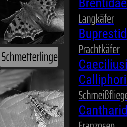
Brentida
Langkäfer
Bupresti
Prachtkäfer
Schmetterlinge
Caeciliu
Calliphor
Schmeißflieg
Canthari
Franzosen