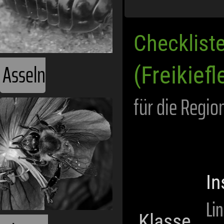
Checklist
Asseln
(Freikiefl
für die Regio
In
Li
Klasse