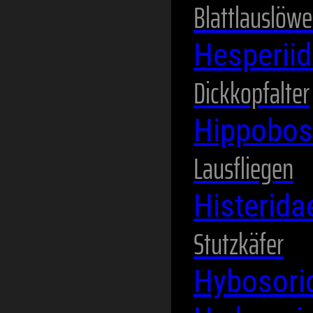
Blattlauslöw
Hesperii
Dickkopfalter
Hippobos
Lausfliegen
Histerid
Stutzkäfer
Hybosori