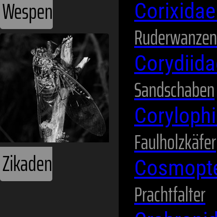
Wespen
Corixida
Ruderwanzen
Corydiid
Sandschaben
Coryloph
Faulholzkäfer
Zikaden
Cosmopte
Prachtfalter