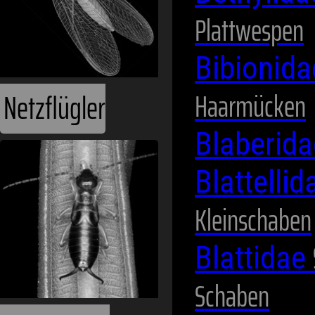
Plattwespen
Bibionid
Haarmücken
Netzflügler
Blaberid
Blattelli
Kleinschaben
Blattidae
Schaben