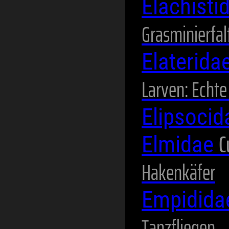
Elachisti
Grasminierfal
Elaterida
Larven: Echt
Elipsoci
C
Elmidae
Hakenkäfer
Empidid
Tanzfliegen