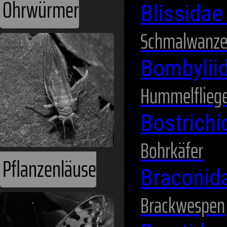
Ohrwürmer
Blissida
Schmalwanz
Bombylii
Hummelflieg
Bostrich
Bohrkäfer
Pflanzenläuse
Braconid
Brackwespen