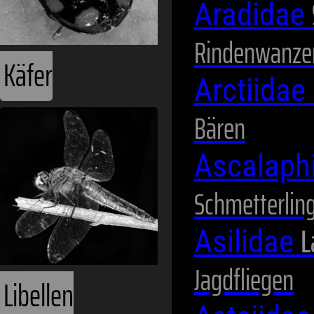
Aradidae
Rindenwanze
Käfer
Arctiidae
Bären
Ascalaph
Schmetterlin
L
Asilidae
Jagdfliegen
Libellen