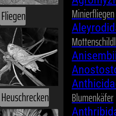
Minierfliegen
Fliegen
Aleyrodi
Mottenschild
Anisembi
Anostost
Anthicid
Heuschrecken
Blumenkäfer
Anthribi