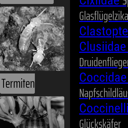
S
Cixiidae
Glasflügelzik
Clastopt
Clusiida
Druidenfliege
Coccida
Termiten
Napfschildläu
Coccinel
Glückskäfer