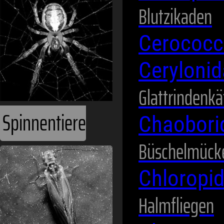
Blutzikaden
Cerococc
Ceryloni
Glattrindenkä
Spinnentiere
Chaobor
Büschelmück
Chloropi
Halmfliegen