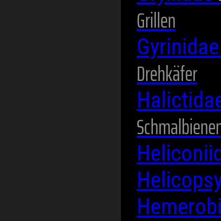
Grillen
Gyrinida
Drehkäfer
Halictida
Schmalbienen
Heliconi
Helicops
Hemerob