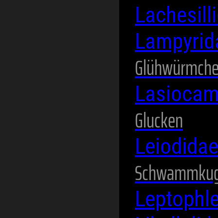
Lachesill
Lampyri
Glühwürmch
Lasioca
Glucken
Leiodida
Schwammkug
Leptophl