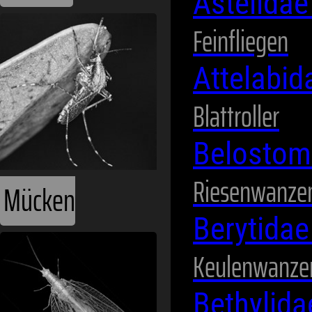
Asteiida
Feinfliegen
Attelabi
Blattroller
Belostom
Riesenwanze
Mücken
Berytida
Keulenwanze
Bethylid