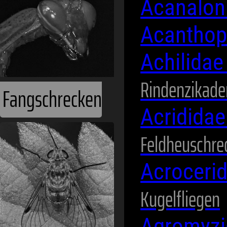
Acanalon
Acanthop
Achilida
Rindenzikade
Fangschrecken
Acridida
Feldheuschre
Acroceri
Kugelfliegen
Agromyz