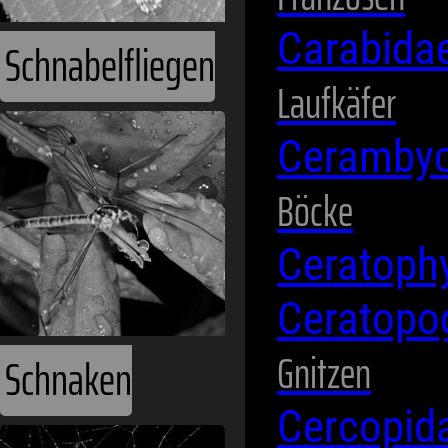
Carabida
Schnabelfliegen
Laufkäfer
Ceramby
Böcke
Ceratoph
Ceratopo
Gnitzen
Schnaken
Cercopid