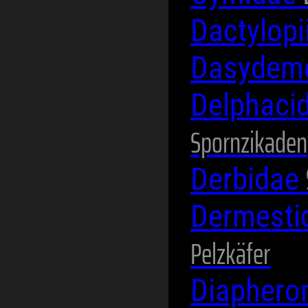
Dactylop
Dasydeme
Delphaci
Spornzikaden
Derbidae
Dermesti
Pelzkäfer
Diaphero