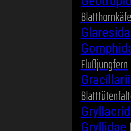
Geotrupi
Blatthornkäfe
Glaresid
Gomphid
Flußjungfern
Gracillar
Blatttütenfalt
Gryllacri
Gryllidae