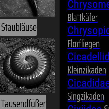
Chrysome
Blattkäfer
Staubläuse
Chrysopi
Florfliegen
Cicadelli
Kleinzikaden
Cicadida
Singzikaden
Tausendfüßer