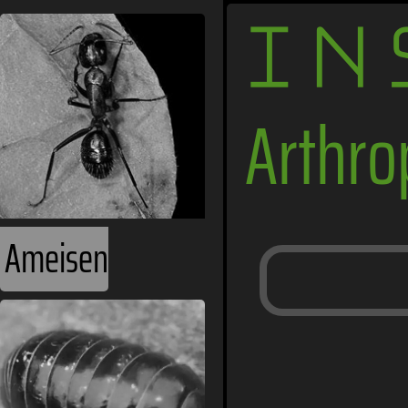
IN
Arthr
Ameisen