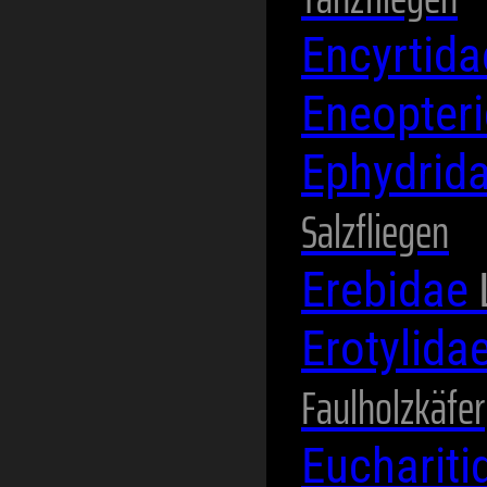
Encyrtid
Eneopter
Ephydrid
Salzfliegen
Erebidae
Erotylida
Faulholzkäfer
Eucharit