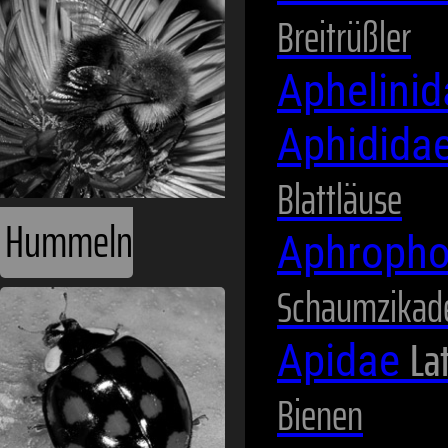
Breitrüßler
Aphelini
Aphidida
Blattläuse
Hummeln
Aphropho
Schaumzikad
Lat
Apidae
Bienen