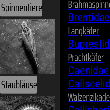
Brahmaspinn
Brentida
Staubläuse
Langkäfer
Bupresti
Prachtkäfer
Caenida
Calisceli
Walzenzikad
Tausendfüßer