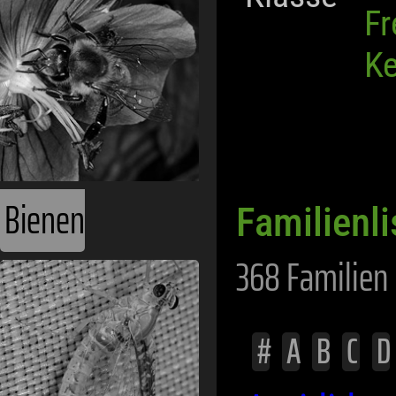
Bienen
Fr
Ke
Familienli
368 Familien 
Eintagsfliegen
#
A
B
C
D