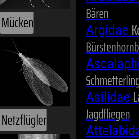
Bären
K
Argidae
Bürstenhornb
Netzflügler
Ascalaph
Schmetterlin
L
Asilidae
Jagdfliegen
Attelabi