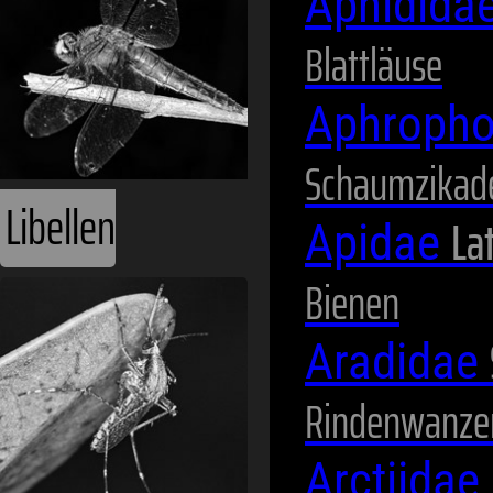
Aphidida
Blattläuse
Aphropho
Schaumzikad
Lat
Apidae
Bienen
Mücken
Aradidae
Rindenwanze
Arctiidae