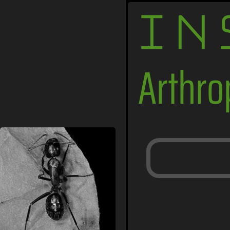
IN
Arthr
Ameisen