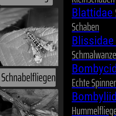
Blattidae
Schnabelfliegen
Schaben
Blissida
Schmalwanz
Bombyci
Echte Spinner
Schnaken
Bombylii
Hummelflieg