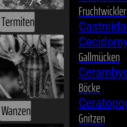
Fruchtwickler
Castniid
Cecidomy
Wanzen
Gallmücken
Ceramby
Böcke
Ceratopo
Gnitzen