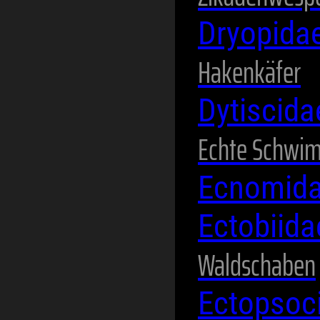
Dryopida
Hakenkäfer
Dytiscid
Echte Schwi
Ecnomid
Ectobiid
Waldschaben
Ectopsoc