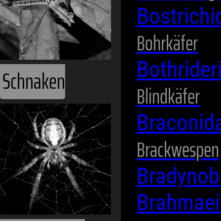
Bostrich
Bohrkäfer
Bothride
Blindkäfer
Spinnentiere
Braconid
Brackwespen
Bradynob
Brahmae