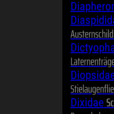
Diaphero
Diaspidi
Austernschild
Dictyoph
Laternenträg
Diopsida
Stielaugenfli
Sc
Dixidae