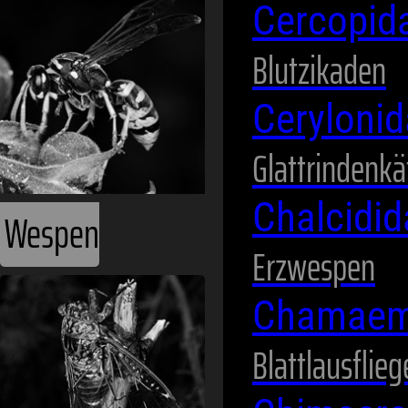
Wespen
Cercopid
Blutzikaden
Ceryloni
Glattrindenkä
Chalcidi
Erzwespen
Zikaden
Chamaem
Blattlausflie