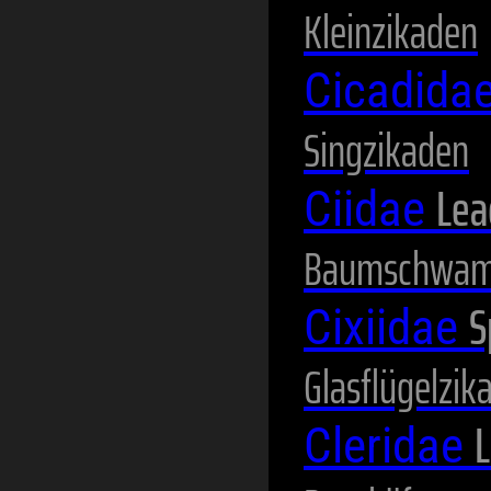
Kleinzikaden
Cicadida
Singzikaden
Lea
Ciidae
Baumschwam
S
Cixiidae
Glasflügelzik
L
Cleridae