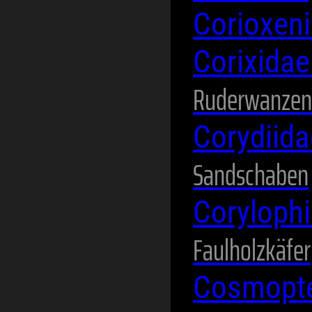
Corioxen
Corixida
Ruderwanzen
Corydiid
Sandschaben
Coryloph
Faulholzkäfer
Cosmopte