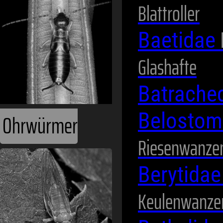
Ohrwürmer
Blattroller
Baetidae
Glashafte
Batrache
Belostom
Riesenwanze
Pflanzenläuse
Berytida
Keulenwanze