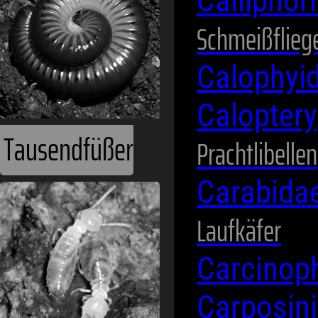
Calliphor
Schmeißflieg
Calophyi
Calopter
Prachtlibellen
Carabida
Termiten
Laufkäfer
Carcinop
Carposin