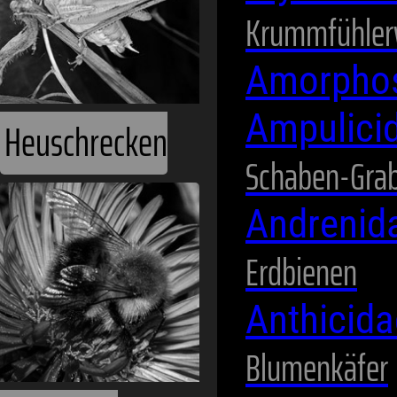
Krummfühler
Amorpho
Ampulici
Schaben-Gra
Hummeln
Andrenid
Erdbienen
Anthicid
Blumenkäfer