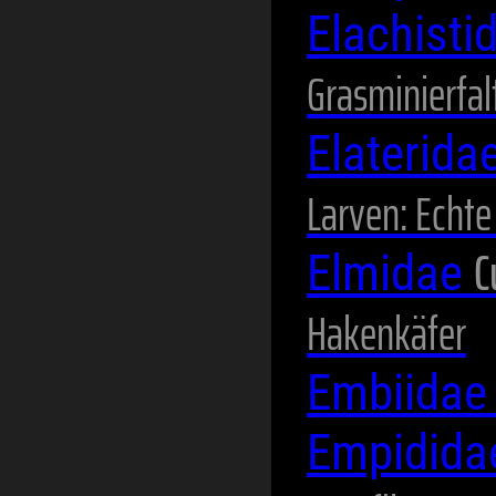
Elachisti
Grasminierfal
Elaterida
Larven: Echt
C
Elmidae
Hakenkäfer
Embiida
Empidid