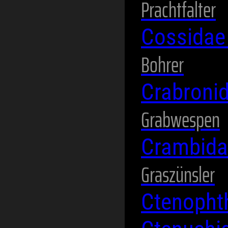
Prachtfalter
Cossida
Bohrer
Crabroni
Grabwespen
Crambid
Graszünsler
Ctenopht