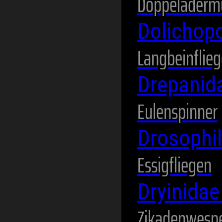
Doppeladerm
Dolichop
Langbeinflie
Drepanid
Eulenspinner
Drosophi
Essigfliegen
Dryinida
Zikadenwesp