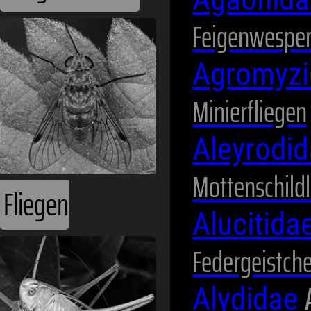
Feigenwespe
Fliegen
Agromyz
Minierfliegen
Aleyrodi
Mottenschild
Alucitida
Heuschrecken
Federgeistch
Alydidae