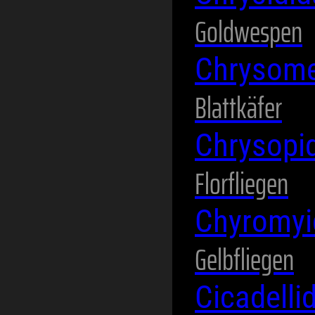
Goldwespen
Chrysome
Blattkäfer
Chrysopi
Florfliegen
Chyromy
Gelbfliegen
Cicadelli