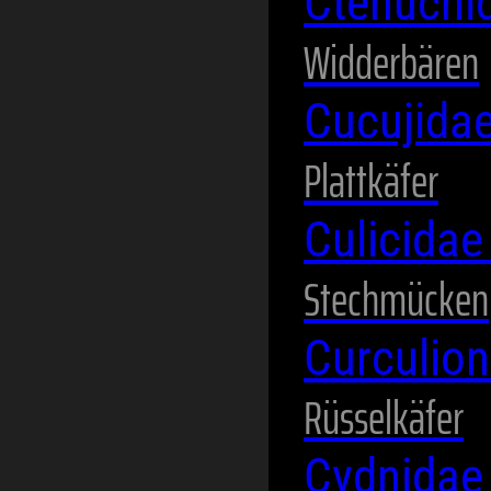
Ctenuchi
Widderbären
Cucujida
Plattkäfer
Culicida
Stechmücken
Curculio
Rüsselkäfer
Cydnida