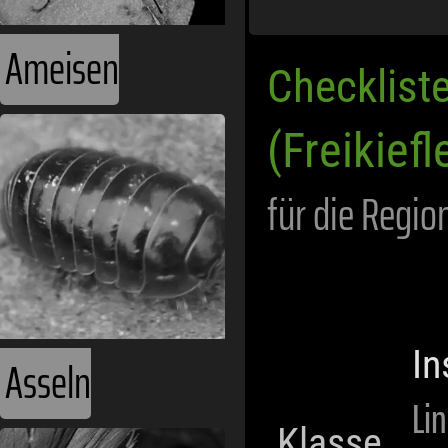
Checklist
Asseln
(Freikiefl
für die Regio
In
Li
Klasse