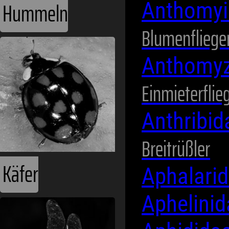
Anthomyi
Blumenfliege
Käfer
Anthomy
Einmieterflie
Anthribi
Breitrüßler
Aphalari
Aphelini
Libellen