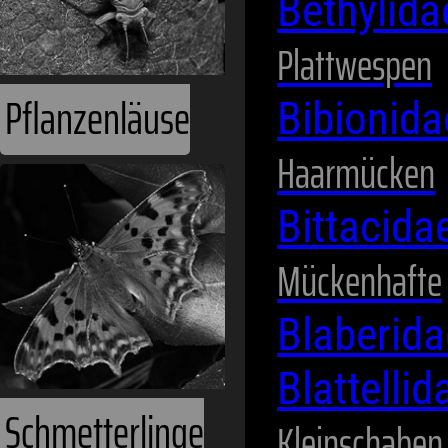
Bethylid
Plattwespen
Bibionid
Haarmücken
Schmetterlinge
Bittacida
Mückenhafte
Blaberid
Blattelli
Kleinschaben