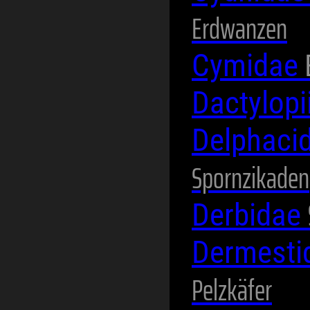
Erdwanzen
Cymidae
Dactylop
Delphaci
Spornzikaden
Derbidae
Dermesti
Pelzkäfer