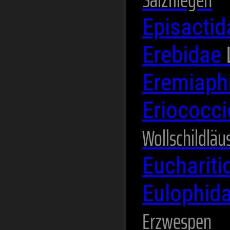
Episacti
Erebidae
Eremiaph
Eriococc
Wollschildläu
Eucharit
Eulophid
Erzwespen