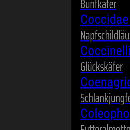
Buntkäfer
Coccida
Napfschildläu
Coccinel
Glückskäfer
Coenagri
Schlankjungf
Coleopho
Futteralmott