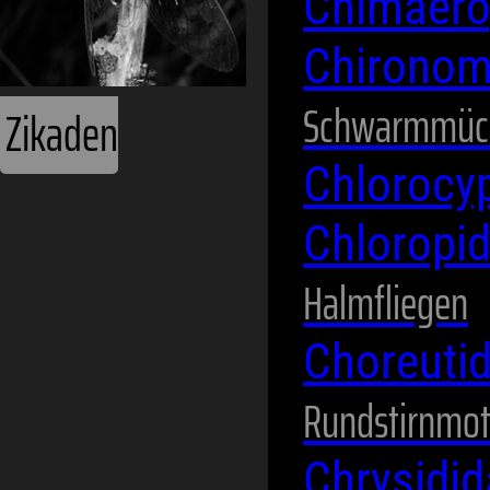
Chimaero
Chirono
Schwarmmüc
Chlorocy
Chloropi
Halmfliegen
Choreuti
Rundstirnmot
Chrysidi