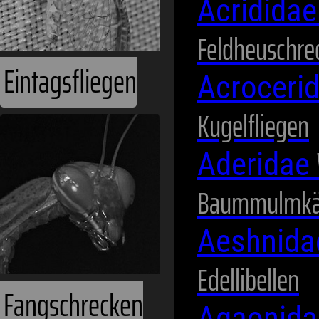
Acridida
Feldheuschre
Acroceri
Kugelfliegen
Fangschrecken
Aderidae
Baummulmkä
Aeshnid
Edellibellen
Agaonid