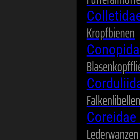
Colletida
Kropfbienen
Conopid
Blasenkopffl
Cordulii
Falkenlibelle
Coreidae
Lederwanzen