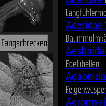
Langfühlermo
Fliegen
Aderidae
Baummulmkä
Aeshnid
Edellibellen
Agaonid
Heuschrecken
Feigenwespe
Agromyz