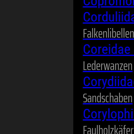
Copromo
Cordulii
Falkenlibelle
Coreidae
Lederwanzen
Corydiid
Sandschaben
Coryloph
Faulholzkäfer