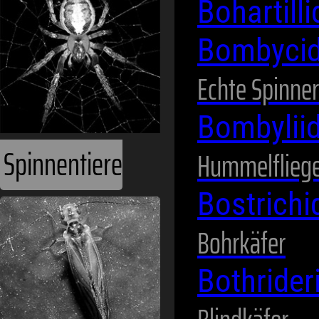
Bohartill
Bombyci
Staubläuse
Echte Spinner
Bombylii
Hummelflieg
Bostrich
Bohrkäfer
Bothride
Tausendfüßer