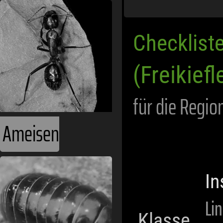
Checklist
Asseln
(Freikiefl
für die Regio
In
Li
Klasse