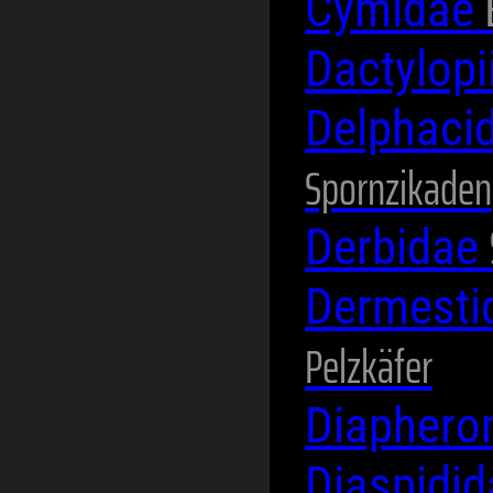
Cymidae
Dactylop
Delphaci
Spornzikaden
Derbidae
Dermesti
Pelzkäfer
Diaphero
Diaspidi