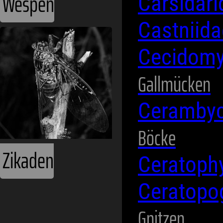
Carsidar
Castniid
Cecidomy
Gallmücken
Ceramby
Böcke
Ceratoph
Ceratopo
Gnitzen