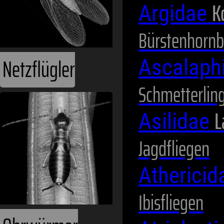
Ohrwürmer
K
Argidae
Bürstenhornb
Ascalaph
Schmetterlin
L
Asilidae
Jagdfliegen
Pflanzenläuse
Atherici
Ibisfliegen