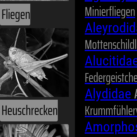
Minierfliegen
Aleyrodi
Mottenschild
Alucitida
Hummeln
Federgeistch
Alydidae
Krummfühler
Amorpho