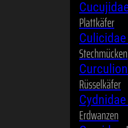
Cucujida
Plattkäfer
Culicida
Stechmücken
Curculio
Rüsselkäfer
Cydnida
Erdwanzen