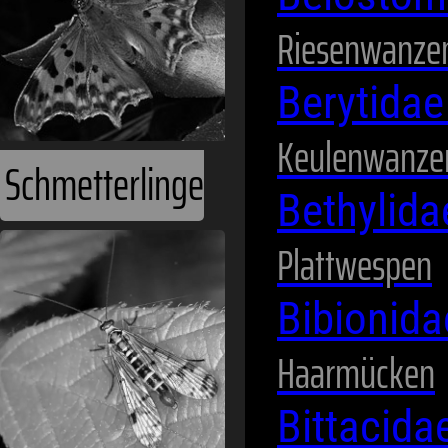
Riesenwanze
Schnabelfliegen
Berytida
Keulenwanze
Bethylid
Plattwespen
Bibionid
Haarmücken
Schnaken
Bittacida