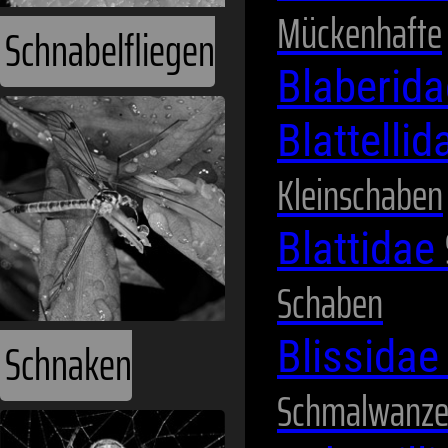
Mückenhafte
Blaberid
Blattelli
Kleinschaben
Spinnentiere
Blattidae
Schaben
Blissida
Schmalwanz