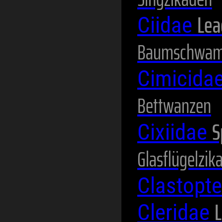
Lea
Ciidae
Baumschwam
Cimicida
Bettwanzen
S
Cixiidae
Glasflügelzik
Clastopt
L
Cleridae