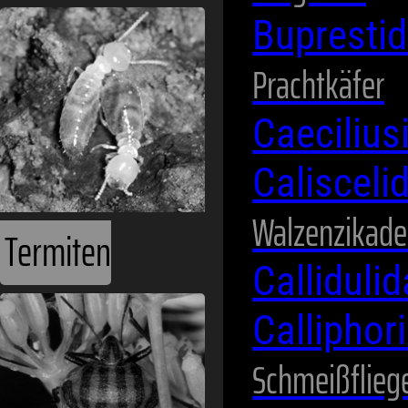
Bupresti
Prachtkäfer
Caeciliu
Wanzen
Calisceli
Walzenzikad
Calliduli
Calliphor
Schmeißflieg