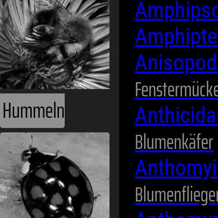
Amphips
Amphipte
Käfer
Anisopod
Fenstermück
Anthicid
Blumenkäfer
Anthomyi
Blumenfliege
Libellen