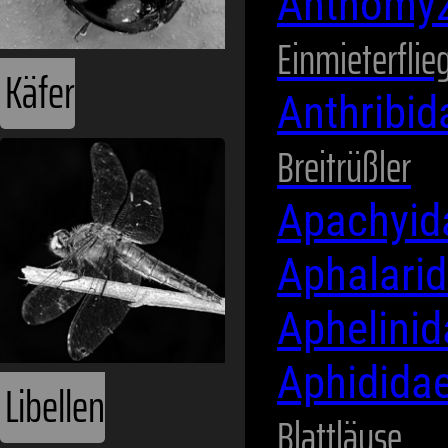
Anthomy
Einmieterflie
Anthribi
Breitrüßler
Apachyi
Aphalari
Mücken
Aphelini
Aphidida
Blattläuse