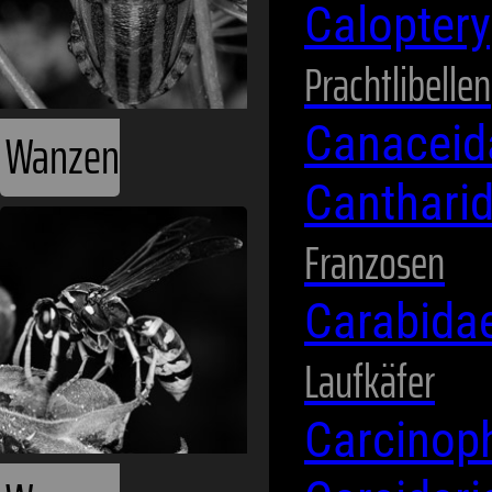
Wespen
Calopter
Prachtlibellen
Canacei
Canthari
Franzosen
Carabida
Zikaden
Laufkäfer
Carcinop