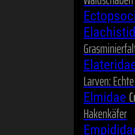
Ectopsoc
Elachisti
Grasminierfal
Elaterida
Larven: Echt
C
Elmidae
Hakenkäfer
Empidid