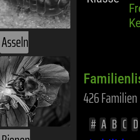
Bienen
Fr
Ke
Familienl
426 Familien 
Eintagsfliegen
#
A
B
C
D