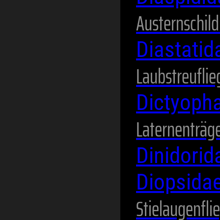
Austernschild
Diastati
Laubstreuflie
Dictyoph
Laternenträg
Dinidori
Diopsida
Stielaugenfli