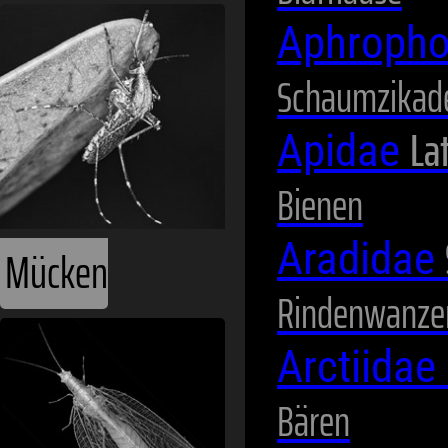
Aphropho
Schaumzikad
Lat
Netzflügler
Apidae
Bienen
Aradidae
Rindenwanze
Arctiidae
Bären