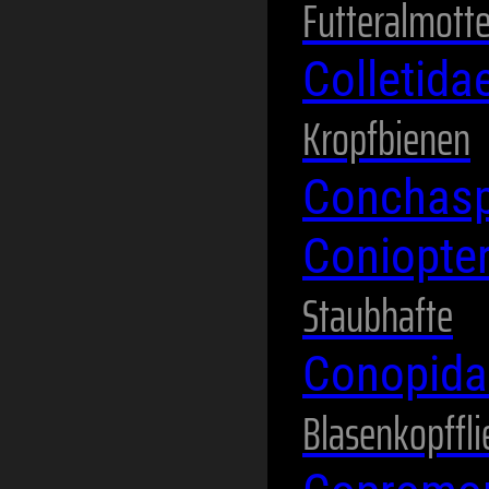
Futteralmott
Colletida
Kropfbienen
Conchasp
Coniopte
Staubhafte
Conopid
Blasenkopffl