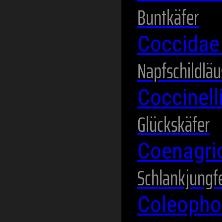
Buntkäfer
Coccida
Napfschildläu
Coccinel
Glückskäfer
Coenagri
Schlankjungf
Coleopho