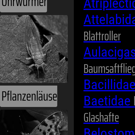
Atriplect
Attelabi
Blattroller
Aulaciga
Schmetterlinge
Baumsaftflie
Bacillida
Baetidae
Glashafte
Belostom