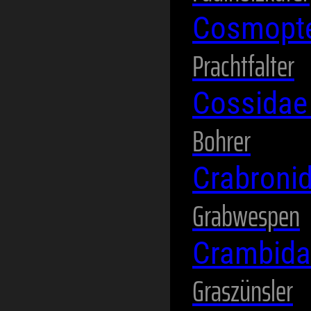
Cosmopte
Prachtfalter
Cossida
Bohrer
Crabroni
Grabwespen
Crambid
Graszünsler