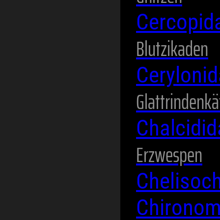
Cercopid
Blutzikaden
Ceryloni
Glattrindenkä
Chalcidi
Erzwespen
Chelisoc
Chirono