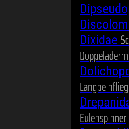
Dipseudo
Discolom
Sc
Dixidae
Doppeladerm
Dolichop
Langbeinflie
Drepanid
Eulenspinner