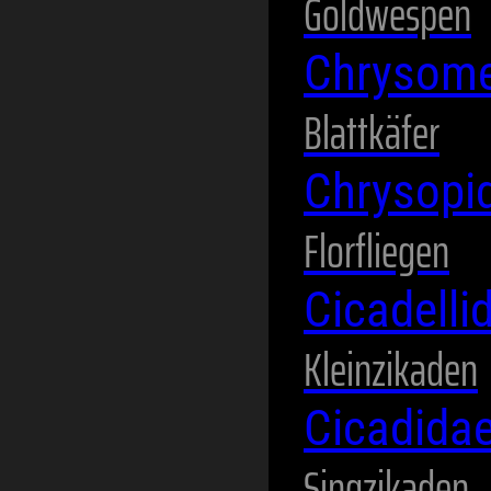
Goldwespen
Chrysome
Blattkäfer
Chrysopi
Florfliegen
Cicadelli
Kleinzikaden
Cicadida
Singzikaden