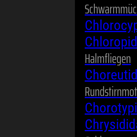
Schwarmmüc
Chlorocy
Chloropi
Halmfliegen
Choreuti
Rundstirnmot
Chorotyp
Chrysidi