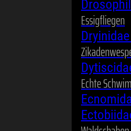
Drosophi
Essigfliegen
Dryinida
Zikadenwesp
Dytiscid
Echte Schwi
Ecnomid
Ectobiid
Waldschaben