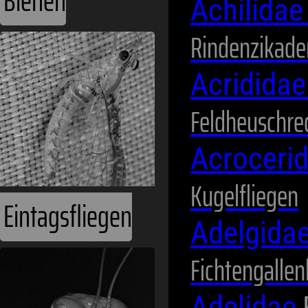
Achilida
Rindenzikade
Acridida
Feldheuschre
Fangschrecken
Acroceri
Kugelfliegen
Adelgida
Fichtengallen
Adelidae