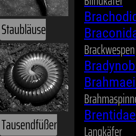
Blindkäfer
Brachodi
Braconid
Brackwespen
Bradynob
Brahmae
Termiten
Brahmaspinn
Brentida
Langkäfer