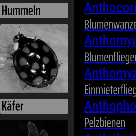
Anthocor
Blumenwanz
Käfer
Anthomyi
Blumenfliege
Anthomy
Einmieterflie
Anthopho
Pelzbienen
Libellen