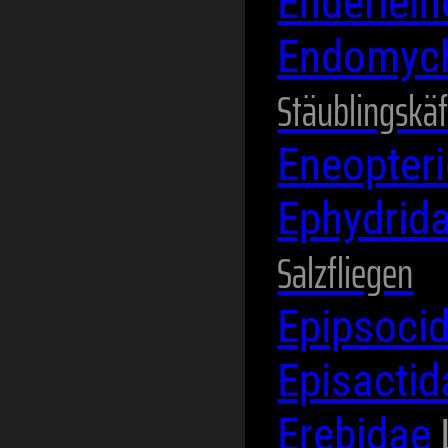
Enderlein
Endomyc
Stäublingskäf
Eneopter
Ephydrid
Salzfliegen
Epipsoci
Episacti
Erebidae