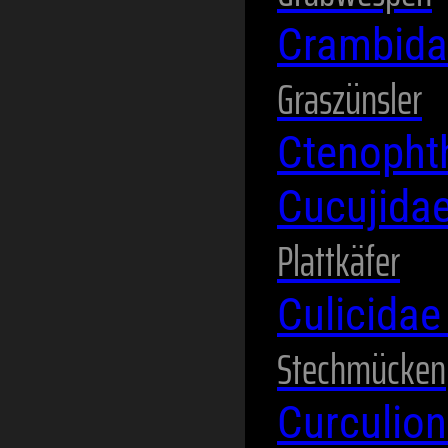
Crambid
Graszünsler
Ctenopht
Cucujida
Plattkäfer
Culicida
Stechmücken
Curculio