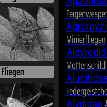
Agaonid
Feigenwespe
Fliegen
Agromyz
Minierfliegen
Aleyrodi
Mottenschild
Alucitida
Heuschrecken
Federgeistch
Alydidae