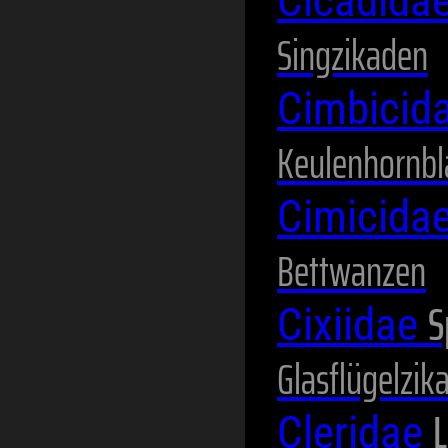
Cicadida
Singzikaden
Cimbicid
Keulenhornbl
Cimicida
Bettwanzen
S
Cixiidae
Glasflügelzik
L
Cleridae