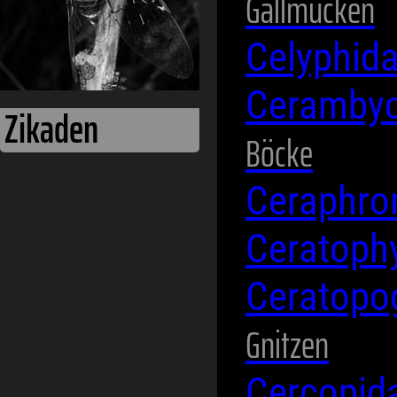
Gallmücken
Celyphid
Ceramby
Böcke
Ceraphro
Ceratoph
Ceratopo
Gnitzen
Cercopid