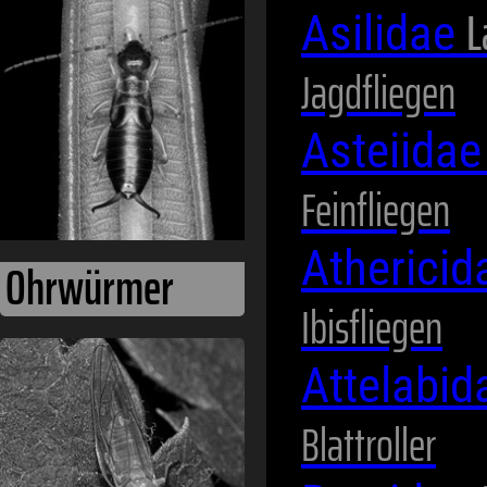
L
Ohrwürmer
Asilidae
Jagdfliegen
Asteiida
Feinfliegen
Atherici
Ibisfliegen
Pflanzenläuse
Attelabi
Blattroller