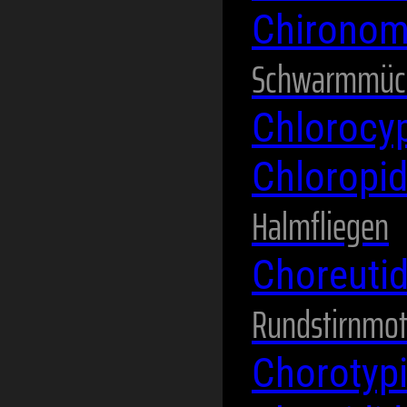
Chirono
Schwarmmüc
Chlorocy
Chloropi
Halmfliegen
Choreuti
Rundstirnmot
Chorotyp