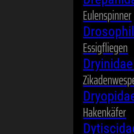
Eulenspinner
Drosophi
Essigfliegen
Dryinida
Zikadenwesp
Dryopida
Hakenkäfer
Dytiscid