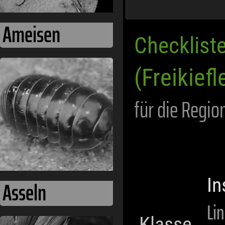
Checklist
Asseln
(Freikiefl
für die Regio
In
Li
Klasse