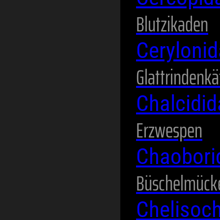
Blutzikaden
Ceryloni
Glattrindenkä
Chalcidi
Erzwespen
Chaobor
Büschelmück
Chelisoc