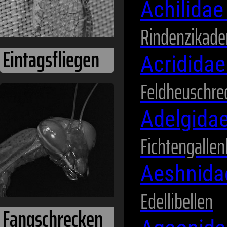
Achilida
Rindenzikade
Acridida
Feldheuschre
Fangschrecken
Adelgida
Fichtengallen
Aeshnid
Edellibellen