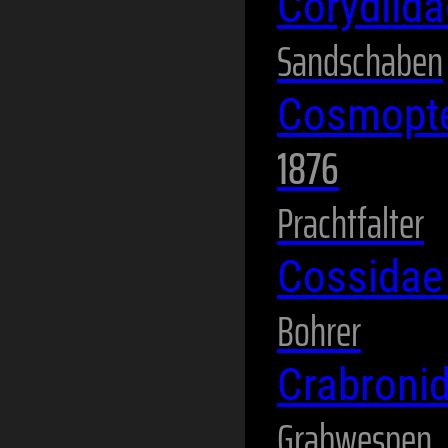
Corydiid
Sandschaben
Cosmopte
1876
Prachtfalter
Cossida
Bohrer
Crabroni
Grabwespen