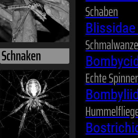
Schaben
Blissida
Schmalwanz
Bombyci
Echte Spinner
Spinnentiere
Bombylii
Hummelflieg
Bostrich