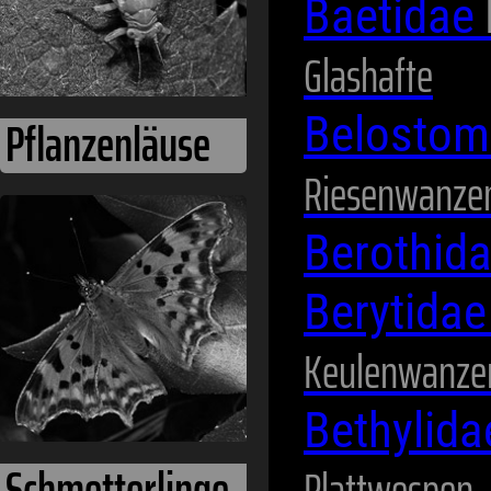
Baetidae
Glashafte
Belostom
Riesenwanze
Schmetterlinge
Berothid
Berytida
Keulenwanze
Bethylid
Plattwespen