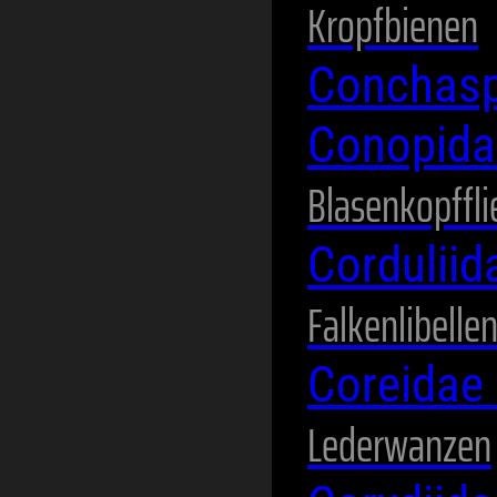
Kropfbienen
Conchasp
Conopid
Blasenkopffl
Cordulii
Falkenlibelle
Coreidae
Lederwanzen