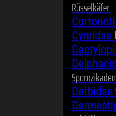
Rüsselkäfer
Curtonot
Cymidae
Dactylop
Delphaci
Spornzikaden
Derbidae
Dermesti