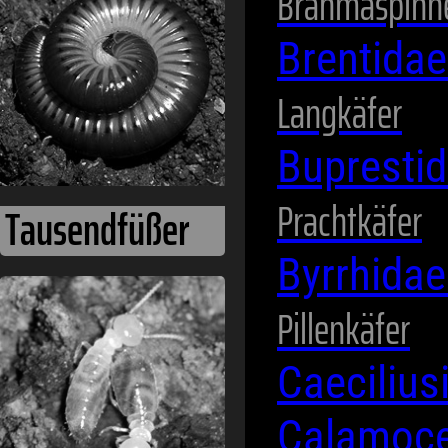
Brahmaspinn
Brentida
Langkäfer
Bupresti
Prachtkäfer
Byrrhida
Termiten
Pillenkäfer
Caeciliu
Calamoce