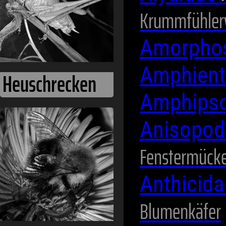
Krummfühler
Amorpho
Amphien
Amphips
Hummeln
Anisopod
Fenstermück
Anthicid
Blumenkäfer