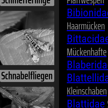
Bibionid
Schnabelfliegen
Haarmücken
Bittacida
Mückenhafte
Blaberid
Blattelli
Kleinschaben
Schnaken
Blattidae