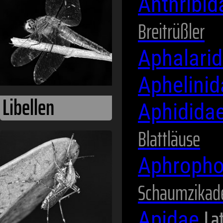
Anthribi
Breitrüßler
Aphalari
Aphelini
Aphidida
Blattläuse
Mücken
Aphropho
Schaumzikad
Lat
Apidae