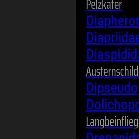
Pelzkäfer
Diaphero
Diapriida
Diaspidi
Austernschild
Dipseudo
Dolichop
Langbeinflie
Drepanid