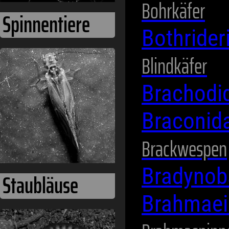
Bohrkäfer
Bothride
Staubläuse
Blindkäfer
Brachodi
Braconid
Brackwespen
Bradynob
Brahmae
Tausendfüßer