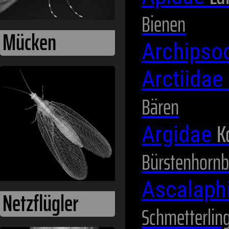
Bienen
Archipso
Arctiidae
Netzflügler
Bären
K
Argidae
Bürstenhornb
Ascalaph
Schmetterlin