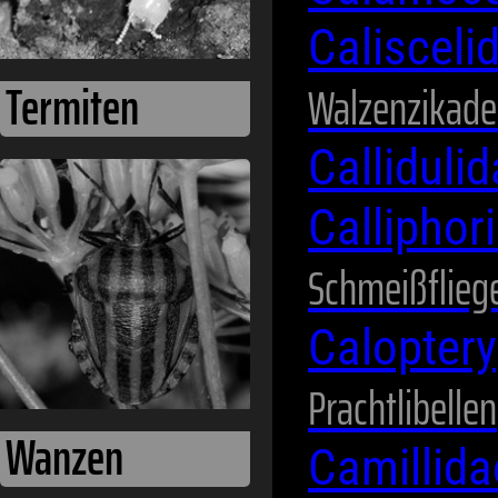
Calisceli
Walzenzikad
Calliduli
Wanzen
Calliphor
Schmeißflieg
Calopter
Prachtlibellen
Camillid