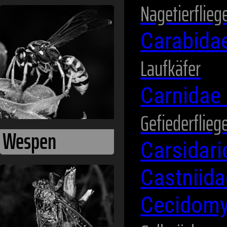
Nagetierflieg
Wespen
Carabida
Laufkäfer
Carnidae
Gefiederflieg
Carsidar
Castniid
Zikaden
Cecidomy