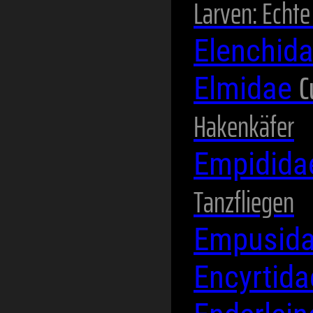
Larven: Echt
Elenchid
C
Elmidae
Hakenkäfer
Empidid
Tanzfliegen
Empusid
Encyrtid