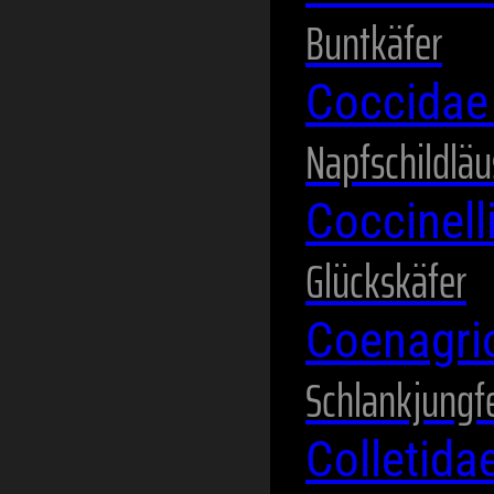
Buntkäfer
Coccida
Napfschildläu
Coccinel
Glückskäfer
Coenagri
Schlankjungf
Colletida