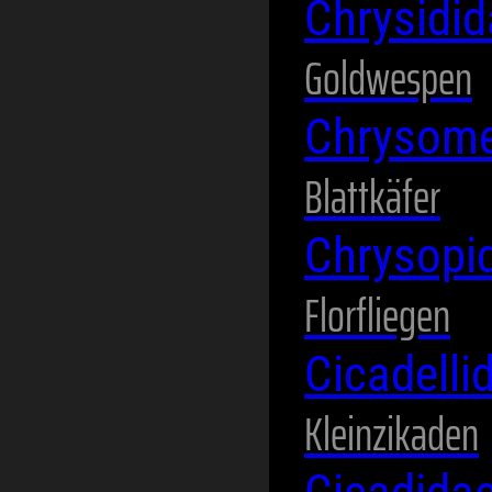
Chrysidi
Goldwespen
Chrysome
Blattkäfer
Chrysopi
Florfliegen
Cicadelli
Kleinzikaden