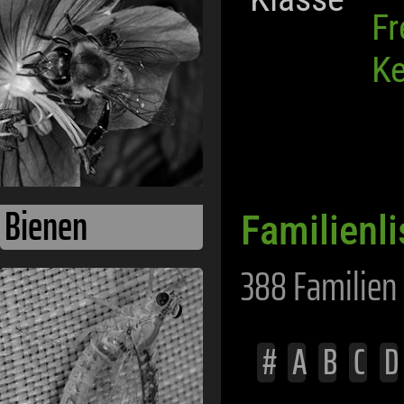
Bienen
Fr
Ke
Familienli
388 Familien
Eintagsfliegen
#
A
B
C
D