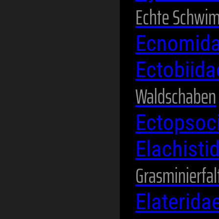
Echte Schwi
Ecnomid
Ectobiid
Waldschaben
Ectopsoc
Elachisti
Grasminierfal
Elaterida