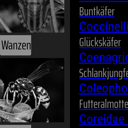
Buntkäfer
Coccinel
Glückskäfer
Wanzen
Coenagri
Schlankjungf
Coleopho
Futteralmott
Coreidae