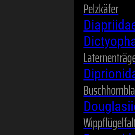
Pelzkäfer
Diapriida
Dictyoph
Laternenträg
Diprioni
Buschhornbl
Douglasi
Wippflügelfal