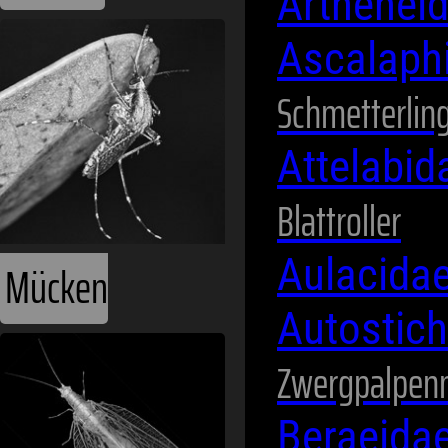
Arthenei
Ascalaph
Schmetterlin
Attelabi
Blattroller
Aulacida
Mücken
Autostic
Zwergpalpen
Beraeida