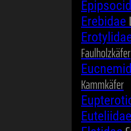
Epipsoci
Erebidae
Erotylida
Faulholzkäfer
Eucnemi
Kammkäfer
Eupterot
Euteliida