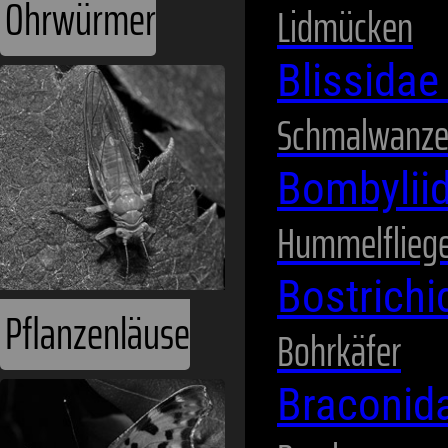
Ohrwürmer
Lidmücken
Blissida
Schmalwanz
Bombylii
Hummelflieg
Bostrich
Pflanzenläuse
Bohrkäfer
Braconid