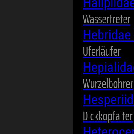
Haliplida
Wassertreter
Hebridae
Uferläufer
Hepialid
Wurzelbohrer
Hesperii
Dickkopfalter
Heteroce