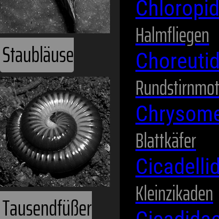
Chloropi
Halmfliegen
Staubläuse
Choreuti
Rundstirnmot
Chrysome
Blattkäfer
Cicadelli
Kleinzikaden
Tausendfüßer