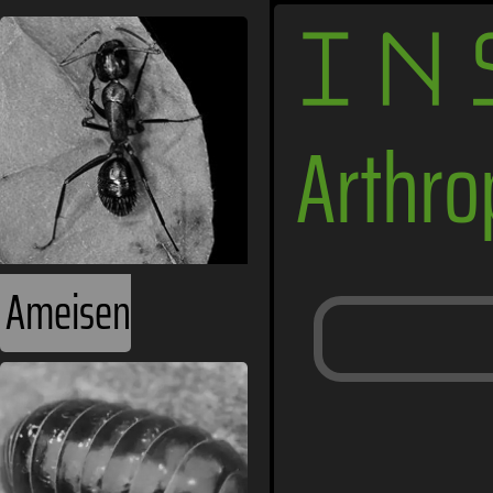
IN
Arthr
Ameisen