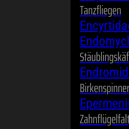
Tanzfliegen
Encyrtid
Endomyc
Stäublingskäf
Endromi
Birkenspinne
Epermeni
Zahnflügelfal