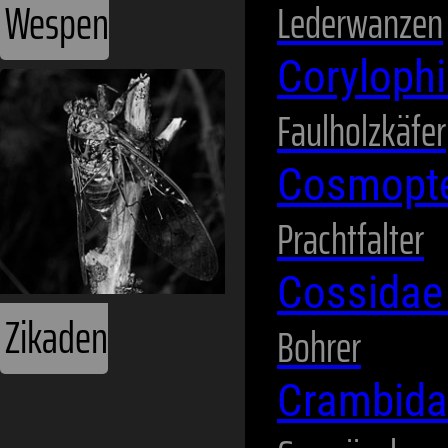
Wespen
Lederwanzen
Coryloph
Faulholzkäfer
Cosmopte
Prachtfalter
Cossida
Zikaden
Bohrer
Crambid