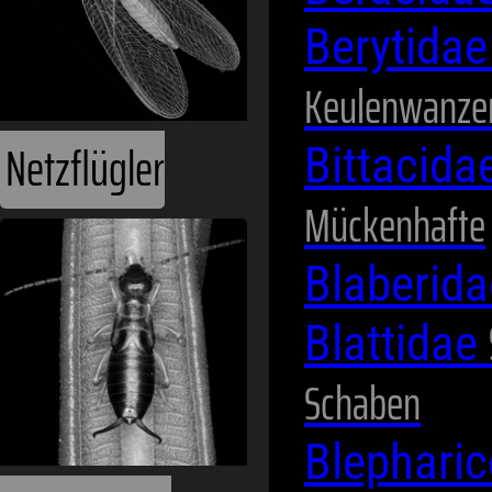
Berytida
Keulenwanze
Netzflügler
Bittacida
Mückenhafte
Blaberid
Blattidae
Schaben
Blephari