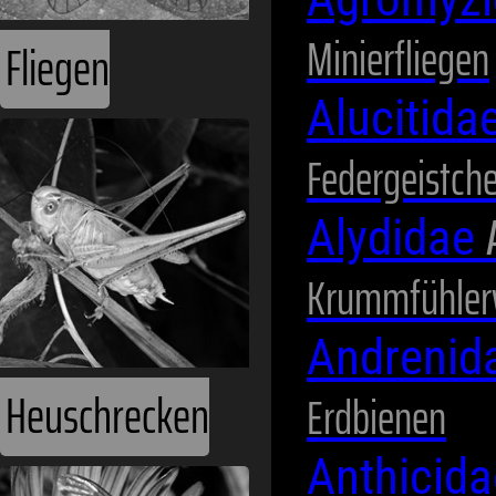
Minierfliegen
Fliegen
Alucitida
Federgeistch
Alydidae
Krummfühler
Andrenid
Heuschrecken
Erdbienen
Anthicid