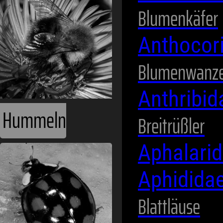
Blumenkäfer
Anthocor
Blumenwanz
Anthribi
Hummeln
Breitrüßler
Aphalari
Aphidida
Blattläuse