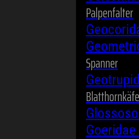
Palpenfalter
Geocori
Geometr
Spanner
Geotrupi
Blatthornkäfe
Glossos
Goeridae