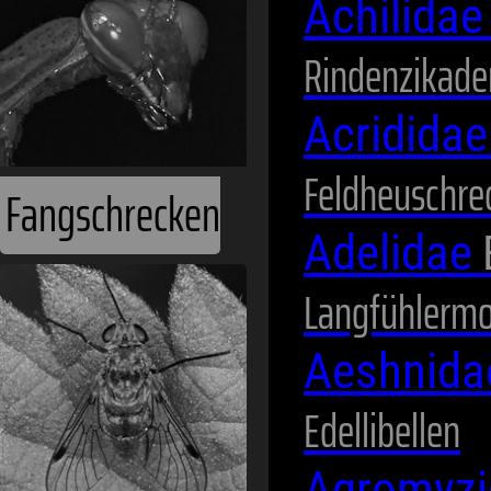
Achilida
Rindenzikade
Acridida
Feldheuschre
Fangschrecken
Adelidae
Langfühlermo
Aeshnid
Edellibellen
Agromyz