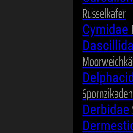
Rüsselkäfer
Cymidae
Dascillid
Moorweichkä
Delphaci
Spornzikaden
Derbidae
Dermesti