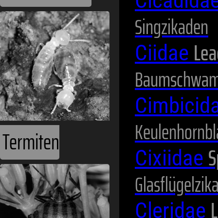
Cicadida
Singzikaden
Lea
Ciidae
Baumschwam
Cimbicid
Keulenhornbl
Termiten
S
Cixiidae
Glasflügelzik
L
Cleridae