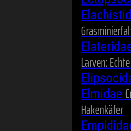
Elachisti
Grasminierfal
Elaterida
Larven: Echt
Elipsoci
C
Elmidae
Hakenkäfer
Empidid