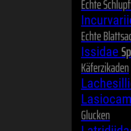
Echte Schlup
Incurvari
Echte Blattsa
Sp
Issidae
Käferzikaden
Lachesill
Lasioca
Glucken
Latridiid