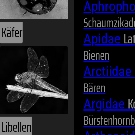
Aphropho
Schaumzikad
Käfer
Lat
Apidae
Bienen
Arctiidae
Bären
K
Argidae
Bürstenhornb
Libellen