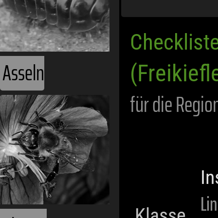
Checklist
Asseln
(Freikiefl
für die Regio
In
Li
Klasse