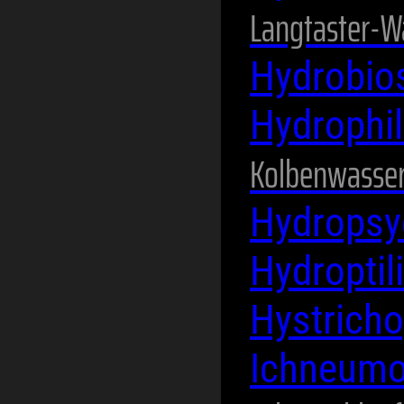
Langtaster-W
Hydrobio
Hydrophi
Kolbenwasser
Hydropsy
Hydroptil
Hystricho
Ichneum