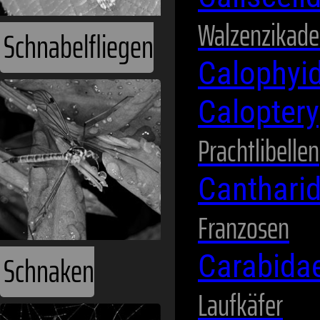
Walzenzikad
Schnabelfliegen
Calophyi
Calopter
Prachtlibellen
Canthari
Franzosen
Schnaken
Carabida
Laufkäfer