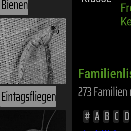
Bienen
Fr
Ke
Familienl
273 Familien 
Eintagsfliegen
#
A
B
C
D