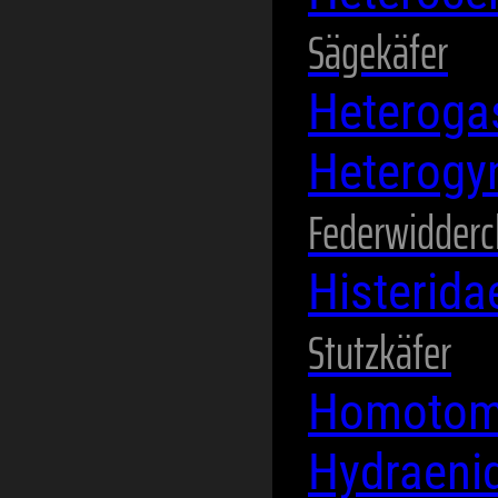
Sägekäfer
Heteroga
Heterogy
Federwidder
Histerid
Stutzkäfer
Homotom
Hydraeni