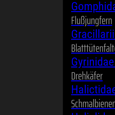
Gomphid
Flußjungfern
Gracillar
Blatttütenfalt
Gyrinida
Drehkäfer
Halictida
Schmalbienen