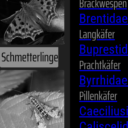
Brackwespen
Brentida
Langkäfer
Bupresti
Schmetterlinge
Prachtkäfer
Byrrhida
Pillenkäfer
Caeciliu
Calisceli