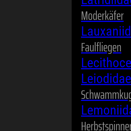
Moderkäfer
Lauxanii
Faulfliegen
Lecithoc
Leiodida
Schwammkug
Lemonii
Herbstspinne