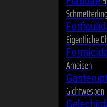
S
Flatidae
Schmetterlin
Forficuli
Eigentliche 
Formicid
Ameisen
Gasterup
Gichtwespen
Gelechii