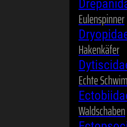
Drepanid
Eulenspinner
Dryopida
Hakenkäfer
Dytiscid
Echte Schwi
Ectobiid
Waldschaben
Ectopsoc