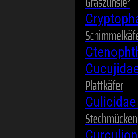
Graszünsler
Cryptoph
Schimmelkäf
Ctenopht
Cucujida
Plattkäfer
Culicida
Stechmücken
Curculio