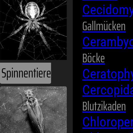
Cecidomy
Gallmücken
Ceramby
Böcke
Spinnentiere
Ceratoph
Cercopid
Blutzikaden
Chlorope