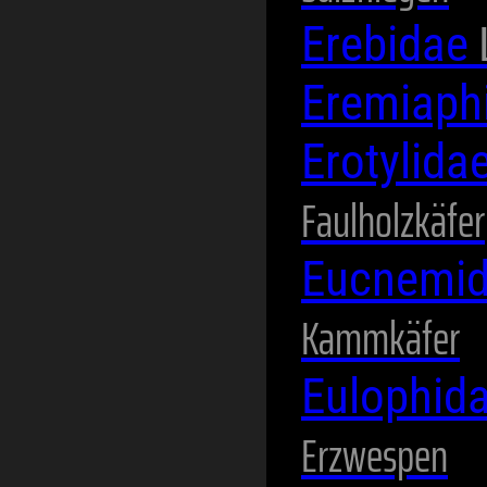
Erebidae
Eremiaph
Erotylida
Faulholzkäfer
Eucnemi
Kammkäfer
Eulophid
Erzwespen