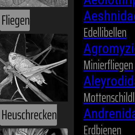
Aeshnid
Fliegen
Edellibellen
Agromyz
Minierfliegen
Aleyrodi
Mottenschild
Heuschrecken
Andrenid
Erdbienen