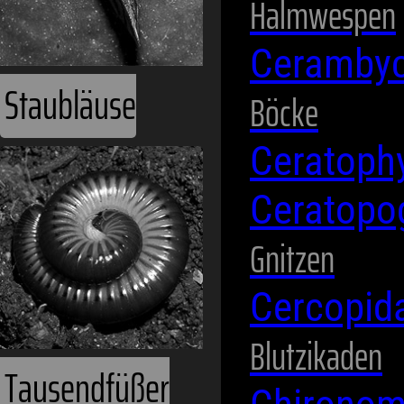
Halmwespen
Ceramby
Staubläuse
Böcke
Ceratoph
Ceratopo
Gnitzen
Cercopid
Blutzikaden
Tausendfüßer