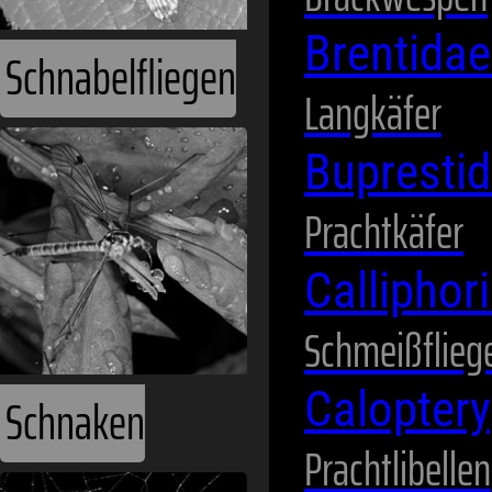
Brentida
Schnabelfliegen
Langkäfer
Bupresti
Prachtkäfer
Calliphor
Schmeißflieg
Schnaken
Calopter
Prachtlibellen