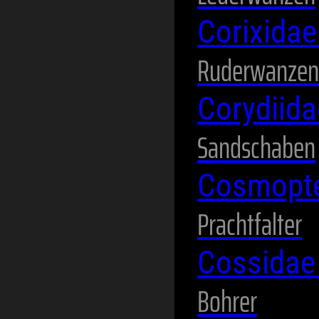
Corixida
Ruderwanzen
Corydiid
Sandschaben
Cosmopte
Prachtfalter
Cossida
Bohrer