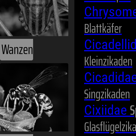
Chrysome
Blattkäfer
Cicadelli
Wanzen
Kleinzikaden
Cicadida
Singzikaden
S
Cixiidae
Glasflügelzik