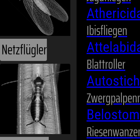
Atherici
Ibisfliegen
Netzflügler
Attelabi
Blattroller
Autostic
Zwergpalpen
Belostom
Riesenwanze