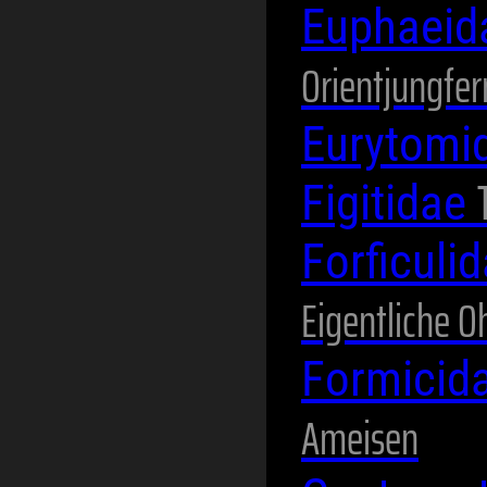
Euphaei
Orientjungfer
Eurytomi
Figitidae
Forficuli
Eigentliche 
Formicid
Ameisen