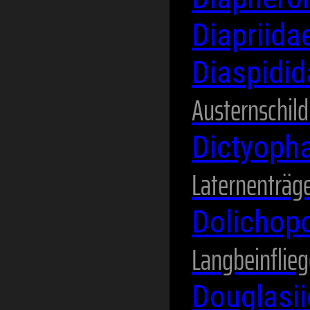
Diapriida
Diaspidi
Austernschild
Dictyoph
Laternenträg
Dolichop
Langbeinflie
Douglasi