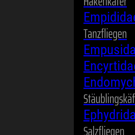
Hakenkäfer
Empidid
Tanzfliegen
Empusid
Encyrtid
Endomyc
Stäublingskäf
Ephydrid
Salzfliegen