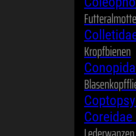
Coleopho
Futteralmott
Colletida
Kropfbienen
Conopid
Blasenkopffl
Coptopsy
Coreidae
Lederwanzen