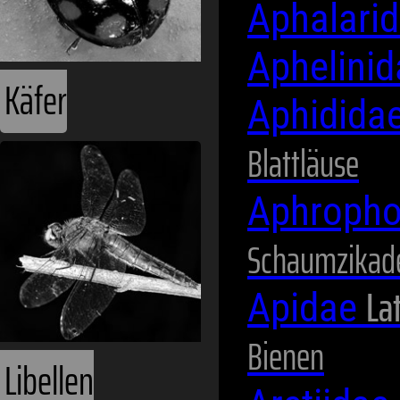
Aphalari
Aphelini
Käfer
Aphidida
Blattläuse
Aphropho
Schaumzikad
Lat
Apidae
Bienen
Libellen