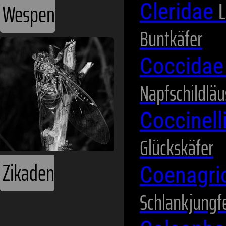
L
Wespen
Cleridae
Buntkäfer
Coccida
Napfschildläu
Coccinel
Glückskäfer
Zikaden
Coenagri
Schlankjungf