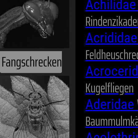
Achilida
Rindenzikade
Acridida
Feldheuschre
Fangschrecken
Acroceri
Kugelfliegen
Aderidae
Baummulmkä
Aeolothr