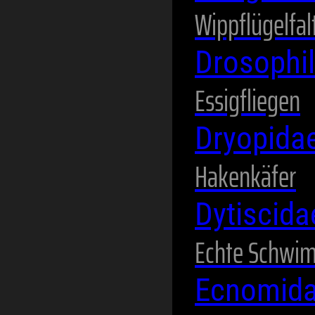
Wippflügelfal
Drosophi
Essigfliegen
Dryopida
Hakenkäfer
Dytiscid
Echte Schwi
Ecnomid