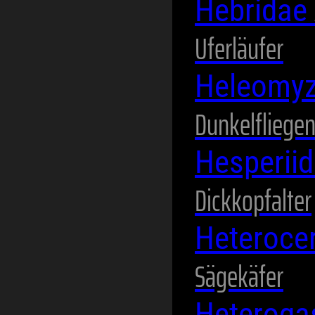
Hebridae
Uferläufer
Heleomy
Dunkelfliege
Hesperii
Dickkopfalter
Heteroce
Sägekäfer
Heteroga