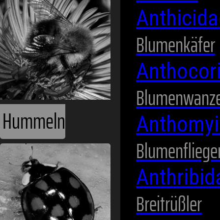
Anthicid
Blumenkäfer
Anthocor
Blumenwanz
Hummeln
Anthomyi
Blumenfliege
Anthribi
Breitrüßler