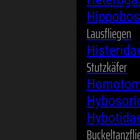
Hippobos
Lausfliegen
Histerid
Stutzkäfer
Homotom
Hybosori
Hybotida
Buckeltanzfli