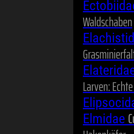
Ectobiid
Waldschaben
Elachisti
Grasminierfal
Elaterida
Larven: Echt
Elipsoci
C
Elmidae