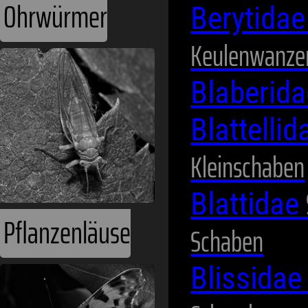
Ohrwürmer
Berytida
Keulenwanze
Blaberid
Blattelli
Kleinschaben
Blattidae
Pflanzenläuse
Schaben
Blissida