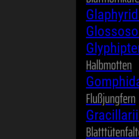
Glaphyri
Glossos
Glyphipte
Halbmotten
Gomphid
Flußjungfern
Gracillar
Blatttütenfalt