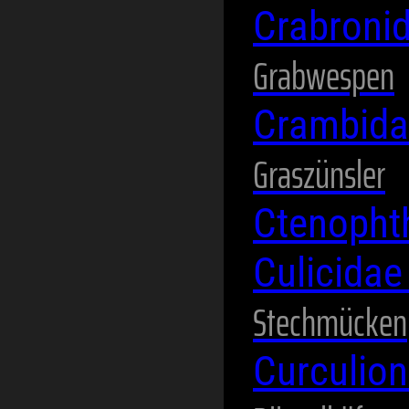
Crabroni
Grabwespen
Crambid
Graszünsler
Ctenopht
Culicida
Stechmücken
Curculio