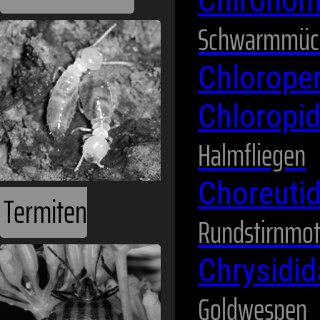
Chirono
Schwarmmüc
Chlorope
Chloropi
Halmfliegen
Choreuti
Termiten
Rundstirnmot
Chrysidi
Goldwespen