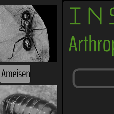
IN
Arthr
Ameisen