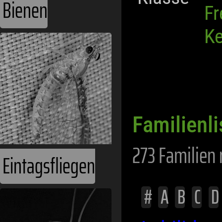
Bienen
Fr
Ke
Familienli
273 Familien 
Eintagsfliegen
#
A
B
C
D