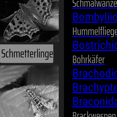
Schmalwanz
Bombylii
Hummelflieg
Bostrich
Schmetterlinge
Bohrkäfer
Brachodi
Brachypt
Braconid
Brackwespen