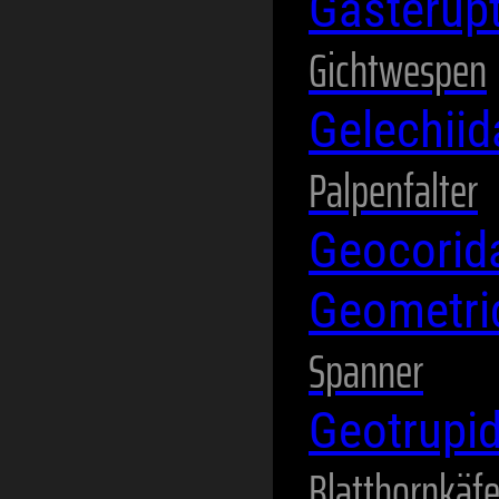
Gasterup
Gichtwespen
Gelechii
Palpenfalter
Geocori
Geometr
Spanner
Geotrupi
Blatthornkäfe