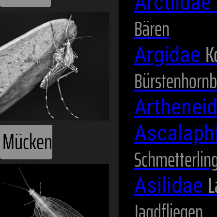
Arctiidae
Bären
K
Argidae
Bürstenhornb
Arthenei
Ascalaph
Mücken
Schmetterlin
L
Asilidae
Jagdfliegen