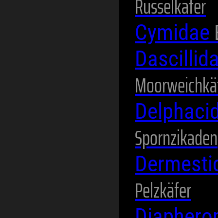
Rüsselkäfer
Cymidae
Dascillid
Moorweichkä
Delphaci
Spornzikaden
Dermesti
Pelzkäfer
Diaphero