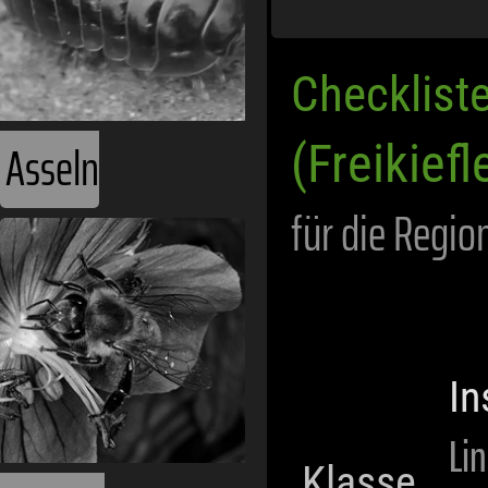
Checklist
Asseln
(Freikiefl
für die Regio
In
Li
Klasse