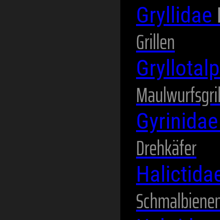
Gryllidae
Grillen
Gryllotal
Maulwurfsgri
Gyrinida
Drehkäfer
Halictida
Schmalbienen