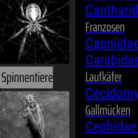
Canthari
Franzosen
Capniida
Carabida
Spinnentiere
Laufkäfer
Cecidomy
Gallmücken
Cephida