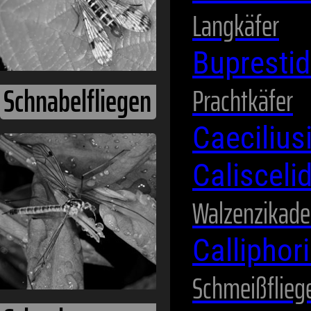
Langkäfer
Bupresti
Prachtkäfer
Caeciliu
Calisceli
Spinnentiere
Walzenzikad
Calliphor
Schmeißflieg