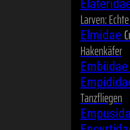
Elaterida
Larven: Echt
C
Elmidae
Hakenkäfer
Embiida
Empidid
Tanzfliegen
Empusid
Encyrtid