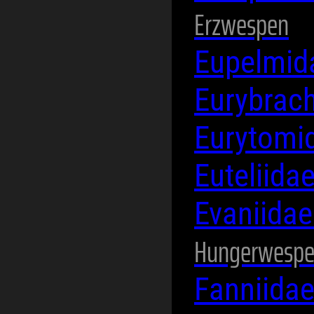
Erzwespen
Eupelmi
Eurybrac
Eurytomi
Euteliida
Evaniida
Hungerwesp
Fanniida