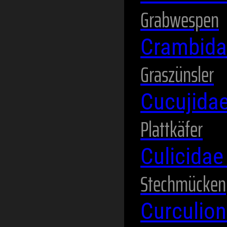
Grabwespen
Crambid
Graszünsler
Cucujida
Plattkäfer
Culicida
Stechmücken
Curculio