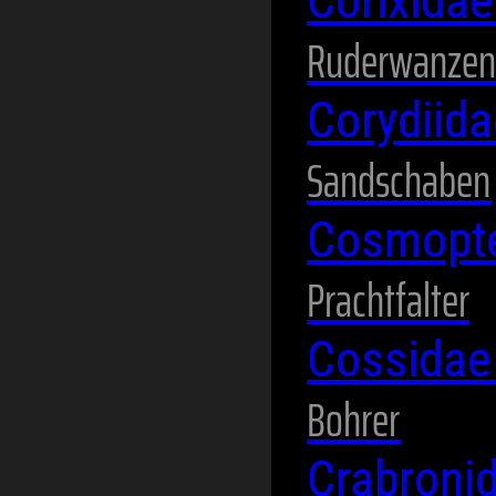
Corixida
Ruderwanzen
Corydiid
Sandschaben
Cosmopte
Prachtfalter
Cossida
Bohrer
Crabroni