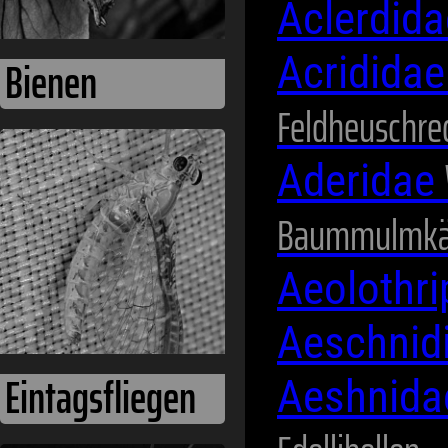
Aclerdid
Acridida
Feldheuschre
Aderidae
Fangschrecken
Baummulmkä
Aeolothr
Aeschnid
Aeshnid