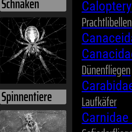
Calopter
Prachtlibellen
Staubläuse
Canacei
Canacid
Dünenfliegen
Carabida
Laufkäfer
Carnidae
Tausendfüßer