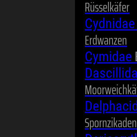
Rüsselkäfer
Cydnida
Erdwanzen
Cymidae
Dascillid
Moorweichkä
Delphaci
Spornzikaden