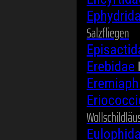
Ephydrid
Salzfliegen
Episacti
Erebidae
Eremiaph
Eriococc
Wollschildläu
Eulophid