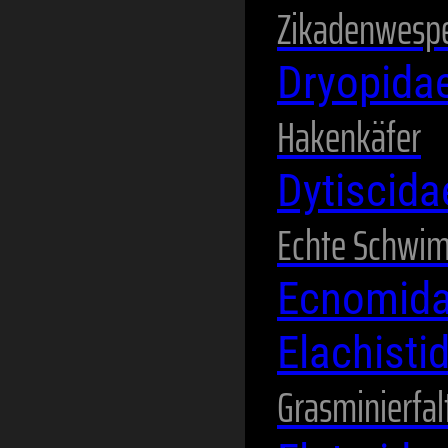
Zikadenwesp
Dryopida
Hakenkäfer
Dytiscid
Echte Schwi
Ecnomid
Elachisti
Grasminierfal