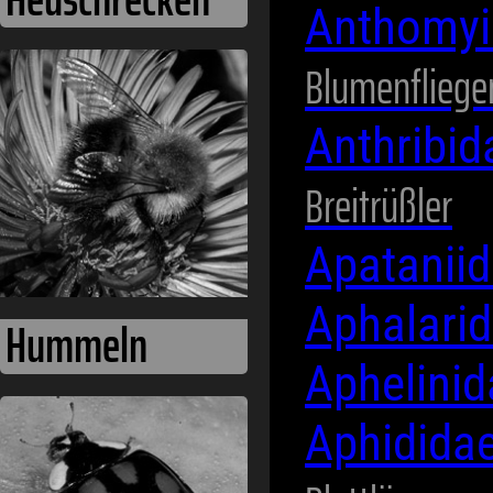
Anthomyi
Blumenfliege
Käfer
Anthribi
Breitrüßler
Apatanii
Aphalari
Aphelini
Aphidida
Libellen