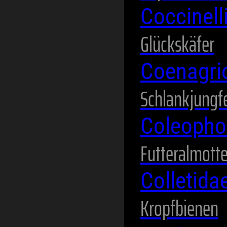
Coccinel
Glückskäfer
Coenagri
Schlankjungf
Coleopho
Futteralmott
Colletida
Kropfbienen