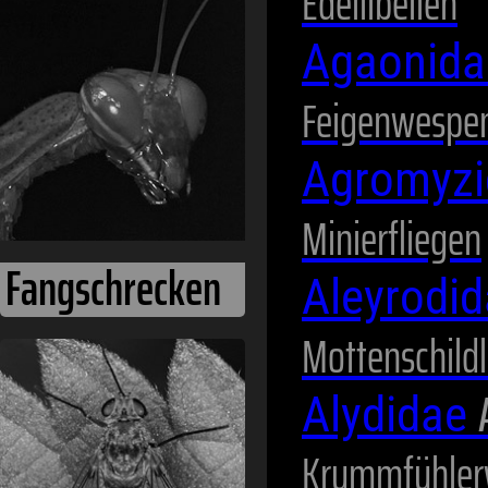
Edellibellen
Agaonid
Fliegen
Feigenwespe
Agromyz
Minierfliegen
Aleyrodi
Mottenschild
Heuschrecken
Alydidae
Krummfühler