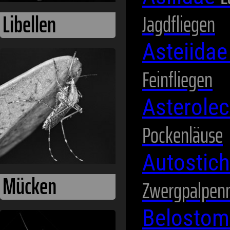
Jagdfliegen
Asteiida
Feinfliegen
Netzflügler
Asterole
Pockenläuse
Autostic
Zwergpalpen
Belostom