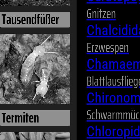
Gnitzen
Chalcidi
Erzwespen
Wanzen
Chamaem
Blattlausflie
Chirono
Schwarmmüc
Chloropi