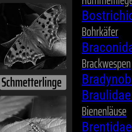
Bostrich
Schnabelfliegen
Bohrkäfer
Braconid
Brackwespen
Bradynob
Braulida
Bienenläuse
Schnaken
Brentida