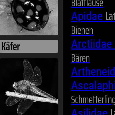
Blattläuse
Lat
Apidae
Bienen
Arctiidae
Bären
Arthenei
Mücken
Ascalaph
Schmetterlin
L
Asilidae