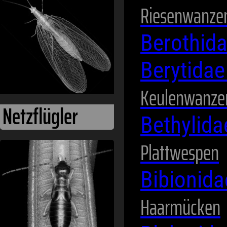
Ohrwürmer
Riesenwanze
Berothid
Berytida
Keulenwanze
Bethylid
Plattwespen
Pflanzenläuse
Bibionid
Haarmücken