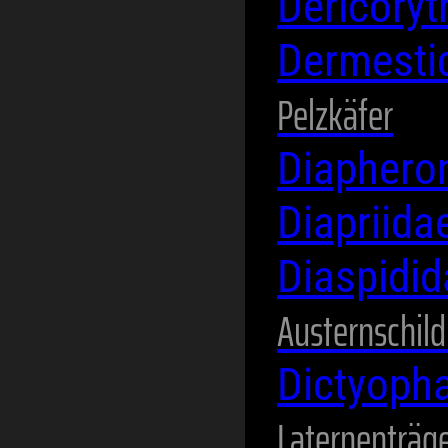
Dericory
Dermesti
Pelzkäfer
Diaphero
Diapriida
Diaspidi
Austernschild
Dictyoph
Laternenträg