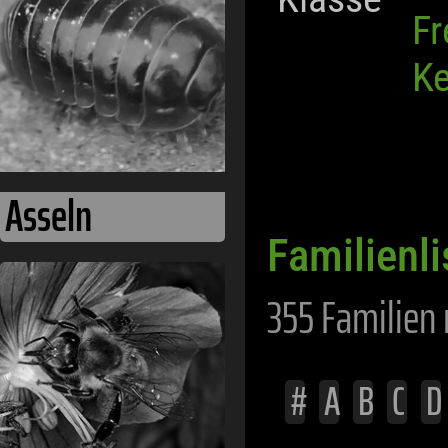
Bienen
Fr
Ke
Familienli
355 Familien 
Eintagsfliegen
#
A
B
C
D