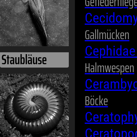
Gefiederflieg
Cecidomy
Gallmücken
Cephida
Halmwespen
Ceramby
Termiten
Böcke
Ceratoph
Ceratopo