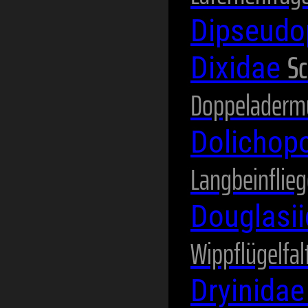
Dipseudo
Sc
Dixidae
Doppeladerm
Dolichop
Langbeinflie
Douglasi
Wippflügelfal
Dryinida