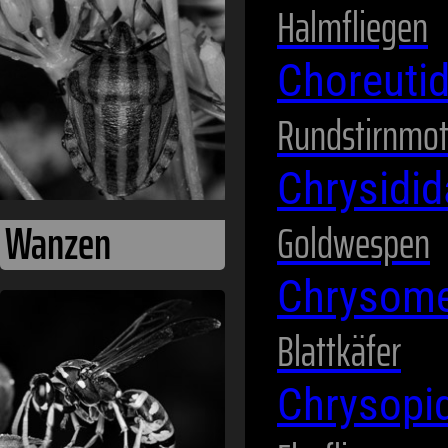
Halmfliegen
Wespen
Choreuti
Rundstirnmot
Chrysidi
Goldwespen
Chrysome
Blattkäfer
Zikaden
Chrysopi