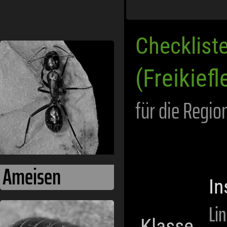
Checklist
Asseln
(Freikiefl
für die Regio
In
Li
Klasse