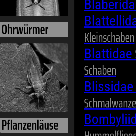
Blaberid
Blattelli
Kleinschaben
Blattidae
Schmetterlinge
Schaben
Blissida
Schmalwanz
Bombylii
Hummelflieg