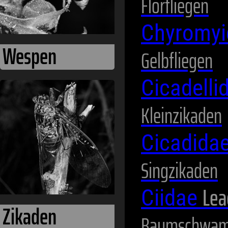
Florfliegen
Chyromy
Gelbfliegen
Cicadelli
Kleinzikaden
Cicadida
Singzikaden
Lea
Ciidae
Baumschwam