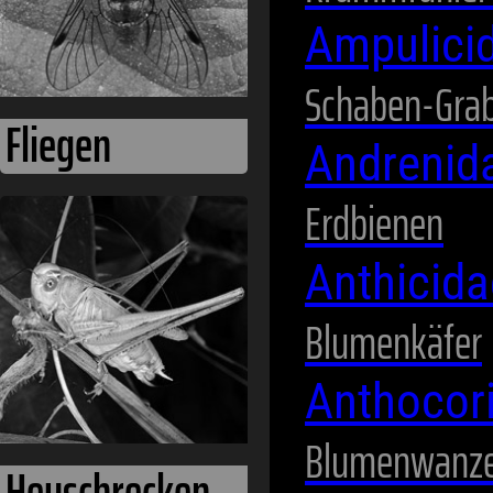
Ampulici
Schaben-Gra
Andrenid
Erdbienen
Hummeln
Anthicid
Blumenkäfer
Anthocor
Blumenwanz