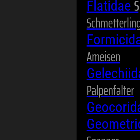
S
Flatidae
Schmetterlin
Formicid
Ameisen
Gelechii
Palpenfalter
Geocori
Geometr