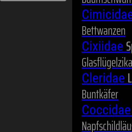
Cimicida
Bettwanzen
S
Cixiidae
Glasflügelzik
L
Cleridae
Buntkäfer
Coccida
Napfschildläu