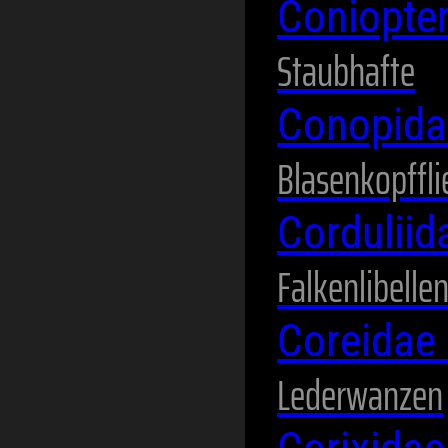
Coniopte
Staubhafte
Conopid
Blasenkopffl
Cordulii
Falkenlibelle
Coreidae
Lederwanzen