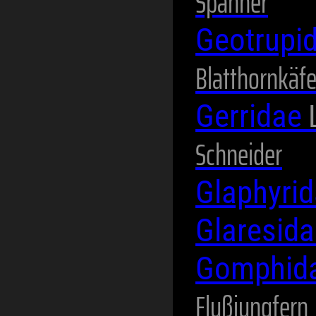
Spanner
Geotrupi
Blatthornkäfe
Gerridae
Schneider
Glaphyri
Glaresid
Gomphid
Flußjungfern