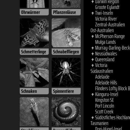
Mulga Lands
Murray-Darling-Bec
+
Ohrwürmer
Pflanzenläuse
Neusüdwales
+
Queensland
+
Victoria
+
Südaustralien
Adelaide
Adelaide Hills
Flinders Lofty Block 
Schmetterlinge
Schnabelfliegen
Känguru-Insel
+
Kingston SE
Port Lincoln
Scott Creek
Südöstliches Hochlan
+
Tasmanien
Drei-Hügel-Insel
Schnaken
Spinnentiere
Furneaux-Gruppe
+
Macquarieinsel
+
New-Year-Island-Gr
+
Nordost-Tasmanien
+
Nordwest-Tasmanien
+
South Esk River
Süd-Tasmanien
+