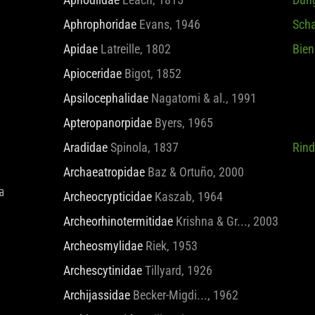
Aphrophoridae
Evans, 1946
Sch
Apidae
Latreille, 1802
Bien
Apioceridae
Bigot, 1852
a
Apsilocephalidae
Nagatomi & al., 1991
Apteropanorpidae
Byers, 1965
Aradidae
Spinola, 1837
Rin
Archaeatropidae
Baz & Ortuño, 2000
Archeocrypticidae
Kaszab, 1964
Archeorhinotermitidae
Krishna & Gr..., 2003
Archeosmylidae
Riek, 1953
 Kongo
Archescytinidae
Tillyard, 1926
Archijassidae
Becker-Migdi..., 1962
k