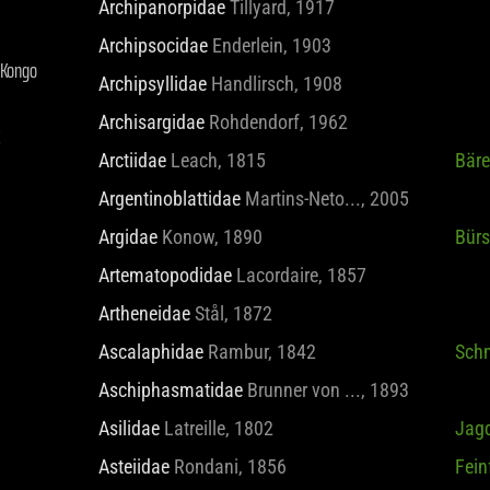
Archipanorpidae
Tillyard, 1917
Archipsocidae
Enderlein, 1903
Archipsyllidae
Handlirsch, 1908
Archisargidae
Rohdendorf, 1962
Arctiidae
Leach, 1815
Bär
Argentinoblattidae
Martins-Neto..., 2005
Argidae
Konow, 1890
Bürs
Artematopodidae
Lacordaire, 1857
Artheneidae
Stål, 1872
Ascalaphidae
Rambur, 1842
Schm
Aschiphasmatidae
Brunner von ..., 1893
Asilidae
Latreille, 1802
Jagd
Asteiidae
Rondani, 1856
Fein