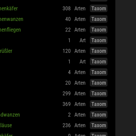
menkäfer
308
Arten
Taxom
menwanzen
40
Arten
Taxom
enfliegen
22
Arten
Taxom
1
Art
Taxom
trüßler
120
Arten
Taxom
1
Art
Taxom
4
Arten
Taxom
20
Arten
Taxom
299
Arten
Taxom
369
Arten
Taxom
ndwanzen
2
Arten
Taxom
tläuse
236
Arten
Taxom
gkäfer
0
Arten
Taxom