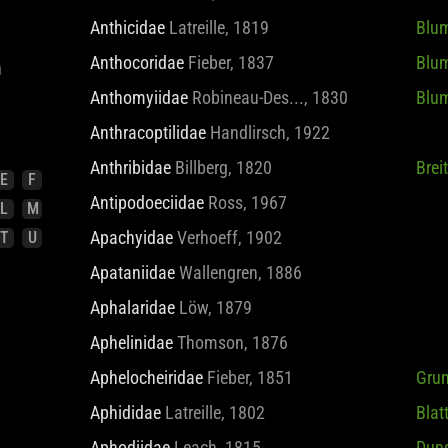
Anthicidae
Latreille, 1819
Blu
E
F
Anthocoridae
Fieber, 1837
Blu
L
M
Anthomyiidae
Robineau-Des..., 1830
Blum
T
U
Anthracoptilidae
Handlirsch, 1922
Anthribidae
Billberg, 1820
Brei
Antipodoeciidae
Ross, 1967
Apachyidae
Verhoeff, 1902
Apataniidae
Wallengren, 1886
Aphalaridae
Löw, 1879
Aphelinidae
Thomson, 1876
Aphelocheiridae
Fieber, 1851
Gru
Aphididae
Latreille, 1802
Blat
Aphodiidae
Leach, 1815
Dun