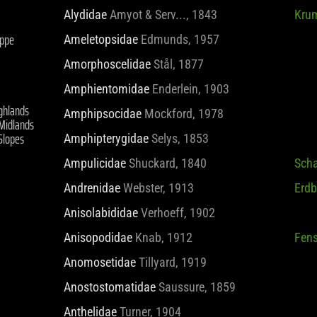
ghlands
Alydidae
Amyot & Serv..., 1843
Kru
Midlands
Slopes
Ameletopsidae
Edmunds, 1957
Amorphoscelidae
Stål, 1877
Amphientomidae
Enderlein, 1903
Amphipsocidae
Mockford, 1978
Amphipterygidae
Selys, 1853
Ampulicidae
Shuckard, 1840
Sch
Andrenidae
Webster, 1913
Erdb
Anisolabididae
Verhoeff, 1902
Anisopodidae
Knab, 1912
Fen
Anomosetidae
Tillyard, 1919
n
Anostostomatidae
Saussure, 1859
Anthelidae
Turner, 1904