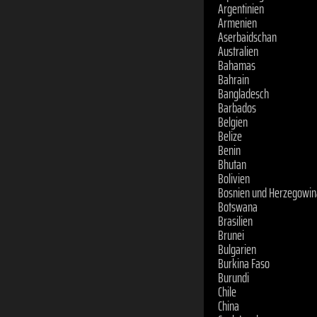
Barbados
Belgien
Belize
Benin
Bhutan
Bolivien
Bosnien und Herzegowin
Botswana
Brasilien
Brunei
Bulgarien
Burkina Faso
Burundi
Chile
China
Cook Inseln
Costa Rica
Dänemark
Demokratische Republik
Deutschland
Dominica
Dominikanische Republi