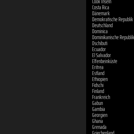
Dschibuti
Ecuador
El Salvador
Elfenbeinküste
Eritrea
Estland
Ethiopien
Fidschi
Finland
Frankreich
Gabun
Gambia
Georgien
Ghana
Grenada
Griechenland
Guatemala
Guinea
Guinea-Bissau
Guyana
Haiti
Honduras
Indien