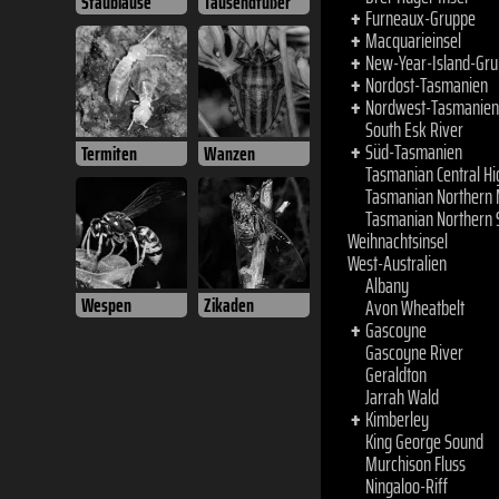
Staubläuse
Tausendfüßer
Tasmanian Central Hi
Tasmanian Northern 
Tasmanian Northern 
Weihnachtsinsel
West-Australien
Albany
Termiten
Wanzen
Avon Wheatbelt
Gascoyne
+
Gascoyne River
Geraldton
Jarrah Wald
Kimberley
+
King George Sound
Wespen
Zikaden
Murchison Fluss
Ningaloo-Riff
Peel
Perth
+
Rottnest Island
Shire of Northampto
+
Swan Coastal Plain
Westonia