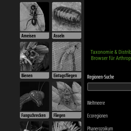
Taxonomie & Distri
Browser für Arthro
Ameisen
Asseln
Regionen-Suche
Weltmeere
Bienen
Eintagsfliegen
Ecoregionen
Phanerozoikum
Kontinente
Ozeanien
Fangschrecken
Fliegen
Australasien
Australien
Ashmore und Cartier-In