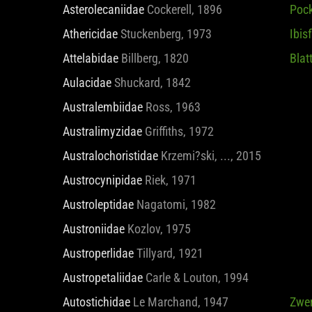
Asterolecaniidae
Cockerell, 1896
Poc
Athericidae
Stuckenberg, 1973
Ibis
Attelabidae
Billberg, 1820
Blatt
Aulacidae
Shuckard, 1842
Australembiidae
Ross, 1963
Australimyzidae
Griffiths, 1972
Australochoristidae
Krzemi?ski, ..., 2015
Austrocynipidae
Riek, 1971
Austroleptidae
Nagatomi, 1982
Austroniidae
Kozlov, 1975
Austroperlidae
Tillyard, 1921
Austropetaliidae
Carle & Louton, 1994
Autostichidae
Le Marchand, 1947
Zwe