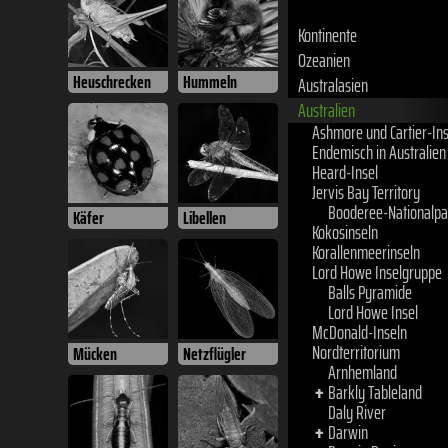
Endemisch in Australien
Heard-Insel
Jervis Bay Territory
Booderee-Nationalpa
Heuschrecken
Hummeln
Kokosinseln
Korallenmeerinseln
Lord Howe Inselgruppe
Balls Pyramide
Lord Howe Insel
McDonald-Inseln
Nordterritorium
Käfer
Libellen
Arnhemland
Barkly Tableland
+
Daly River
Darwin
+
Darwin Region
+
Groote Eylandt
Mücken
Netzflügler
Tiwi-Inseln
+
Victoria River
Zentral-Australien
Ost-Australien
McPherson Range
+