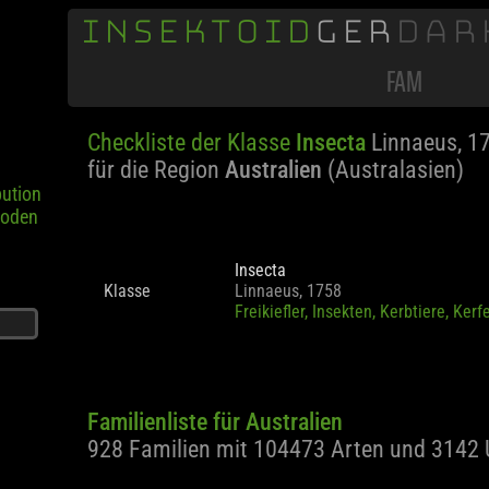
INSEKTOID
GER
DAR
bution
poden
FAM
Checkliste der Klasse
Insecta
Linnaeus, 1
für die Region
Australien
(Australasien)
Insecta
Klasse
Linnaeus, 1758
Freikiefler, Insekten, Kerbtiere, Kerf
Familienliste für Australien
928 Familien mit 104473 Arten und 3142 
seln