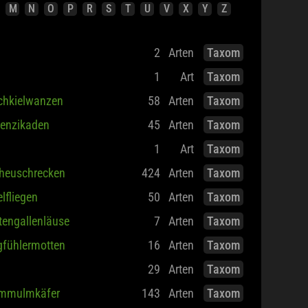
M
N
O
P
R
S
T
U
V
X
Y
Z
2
Arten
Taxom
1
Art
Taxom
chkielwanzen
58
Arten
Taxom
enzikaden
45
Arten
Taxom
1
Art
Taxom
heuschrecken
424
Arten
Taxom
lfliegen
50
Arten
Taxom
tengallenläuse
7
Arten
Taxom
fühlermotten
16
Arten
Taxom
29
Arten
Taxom
mmulmkäfer
143
Arten
Taxom