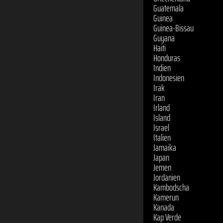
Indonesien
Irak
Iran
Irland
Island
Israel
Italien
Jamaika
Japan
Jemen
Jordanien
Kambodscha
Kamerun
Kanada
Kap Verde
Kasachstan
Katar
Kenia
Kirgisistan
Kiribati
Kolumbien
Komoren