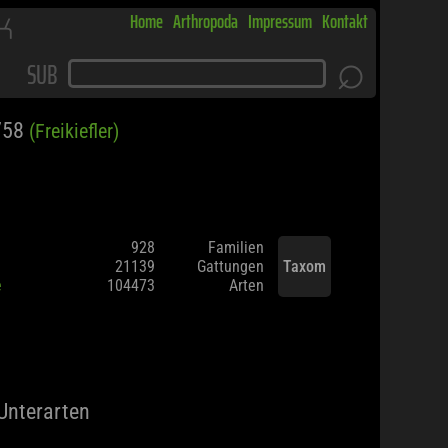
K
Home
Arthropoda
Impressum
Kontakt
⌕
SUB
758
(Freikiefler)
928
Familien
21139
Gattungen
Taxom
e
104473
Arten
Unterarten