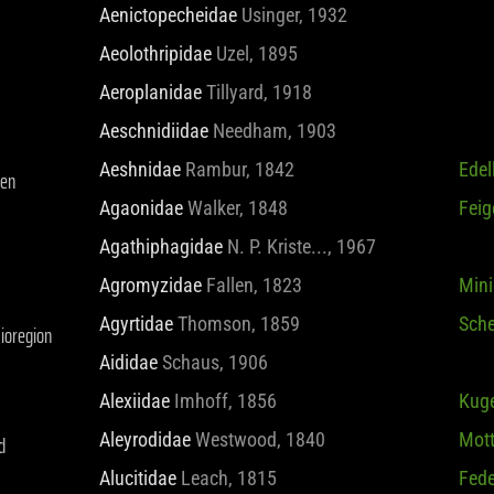
Aenictopecheidae
Usinger, 1932
ken
Aeolothripidae
Uzel, 1895
Aeroplanidae
Tillyard, 1918
Aeschnidiidae
Needham, 1903
Aeshnidae
Rambur, 1842
Edel
Bioregion
Agaonidae
Walker, 1848
Fei
Agathiphagidae
N. P. Kriste..., 1967
Agromyzidae
Fallen, 1823
Mini
d
Agyrtidae
Thomson, 1859
Sche
Aididae
Schaus, 1906
uppe
Alexiidae
Imhoff, 1856
Kuge
Aleyrodidae
Westwood, 1840
Mott
Alucitidae
Leach, 1815
Fede