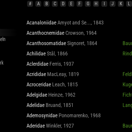
#
A
B
C
D
E
F
G
H
I
J
K
L
rk
Acanaloniidae
Amyot and Se..., 1843
Acanthocnemidae
Crowson, 1964
Acanthosomatidae
Signoret, 1864
Bau
Achilidae
Stål, 1866
Rind
Aclerdidae
Ferris, 1937
Acrididae
MacLeay, 1819
Feld
Acroceridae
Leach, 1815
Kuge
Adelgidae
Heinze, 1962
Fich
Adelidae
Bruand, 1851
Lang
Ademosynidae
Ponomarenko, 1968
Aderidae
Winkler, 1927
Bau