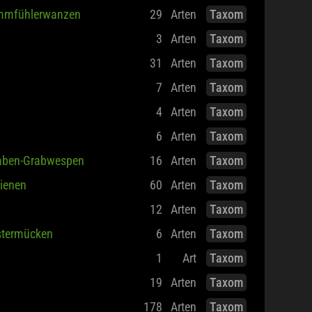
mmfühlerwanzen
29
Arten
Taxom
3
Arten
Taxom
31
Arten
Taxom
7
Arten
Taxom
4
Arten
Taxom
6
Arten
Taxom
aben-Grabwespen
16
Arten
Taxom
ienen
60
Arten
Taxom
12
Arten
Taxom
stermücken
6
Arten
Taxom
1
Art
Taxom
19
Arten
Taxom
178
Arten
Taxom