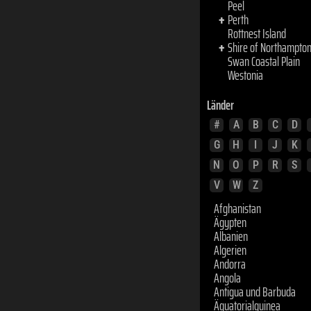
Länder
#
A
B
C
D
G
H
I
J
K
N
O
P
R
S
V
W
Z
Afghanistan
Ägypten
Albanien
Algerien
Andorra
Angola
Antigua und Barbuda
Äquatorialguinea
Argentinien
Armenien
Aserbaidschan
Australien
Bahamas
Bahrain
Bangladesch