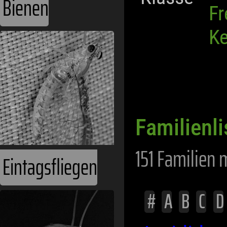
Bienen
Fr
Ke
Familienli
151 Familien 
Eintagsfliegen
#
A
B
C
D