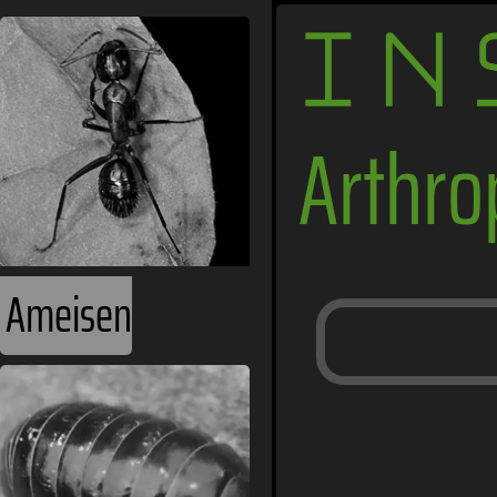
IN
Arthr
Ameisen