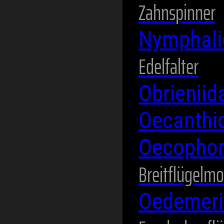
Zahnspinner
Nymphal
Edelfalter
Obrienii
Oecanthi
Oecopho
Breitflügelmo
Oedemer