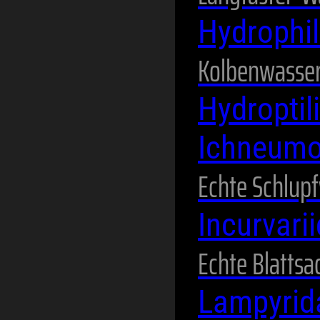
Hydrophi
Kolbenwasser
Hydroptil
Ichneum
Echte Schlup
Incurvari
Echte Blattsa
Lampyri