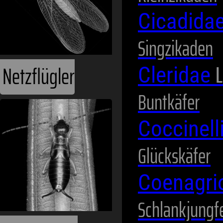
Cicadida
Singzikaden
L
Netzflügler
Cleridae
Buntkäfer
Coccinel
Glückskäfer
Coenagri
Schlankjungf