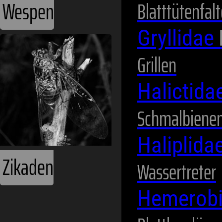
Wespen
Blatttütenfalt
Gryllidae
Grillen
Halictida
Schmalbienen
Haliplida
Zikaden
Wassertreter
Hemerob