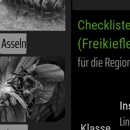
Checklist
Asseln
(Freikiefl
für die Regio
In
Li
Klasse