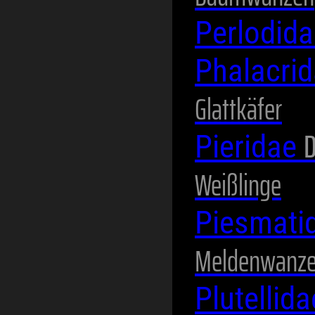
Perlodid
Phalacri
Glattkäfer
D
Pieridae
Weißlinge
Piesmati
Meldenwanz
Plutellid