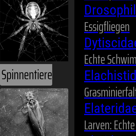
Drosophi
Essigfliegen
Dytiscid
Echte Schwi
Spinnentiere
Elachisti
Grasminierfal
Elaterida
Larven: Echt