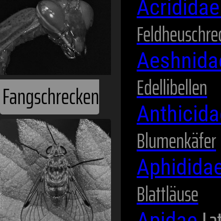
Acridida
Feldheuschre
Aeshnid
Edellibellen
Fangschrecken
Anthicid
Blumenkäfer
Aphidida
Blattläuse
Lat
Apidae