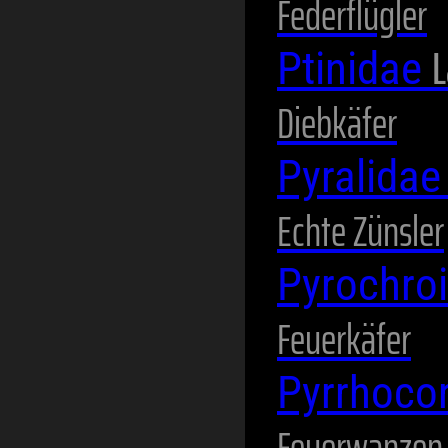
Federflügler
L
Ptinidae
Diebkäfer
Pyralida
Echte Zünsler
Pyrochro
Feuerkäfer
Pyrrhoco
Feuerwanzen