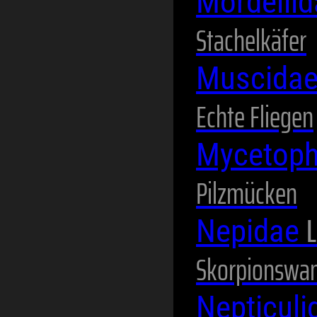
Mordelli
Stachelkäfer
Muscida
Echte Fliegen
Mycetoph
Pilzmücken
L
Nepidae
Skorpionswa
Nepticul