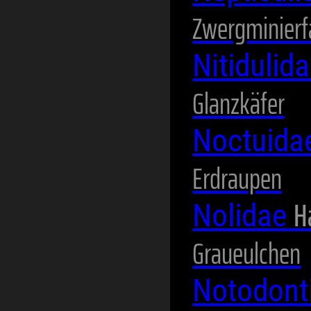
Zwergminierf
Nitidulid
Glanzkäfer
Noctuida
Erdraupen
H
Nolidae
Graueulchen
Notodont