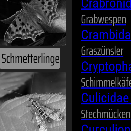
Crabroni
Grabwespen
Crambid
Graszünsler
Schmetterlinge
Cryptoph
Schimmelkäf
Culicida
Stechmücken
Curculio