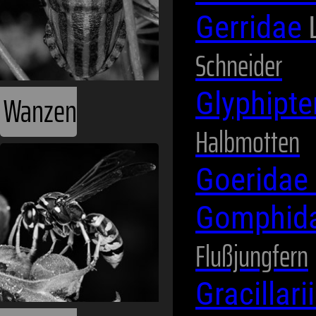
Gerridae
Schneider
Glyphipte
Wanzen
Halbmotten
Goeridae
Gomphid
Flußjungfern
Gracillar