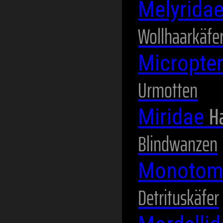
Melyrida
Wollhaarkäfe
Micropte
Urmotten
H
Miridae
Blindwanzen
Monotom
Detrituskäfer