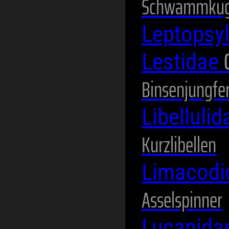
Schwammkug
Leptopsy
Lestidae
Binsenjungfe
Libelluli
Kurzlibellen
Limacod
Asselspinner
Lucanida