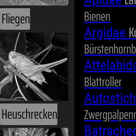
Bienen
Fliegen
K
Argidae
Bürstenhornb
Attelabi
Blattroller
Autostic
Heuschrecken
Zwergpalpen
Batrache