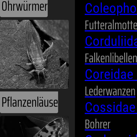
Ohrwürmer
Coleopho
Futteralmott
Cordulii
Falkenlibelle
Coreidae
Lederwanzen
Pflanzenläuse
Cossida
Bohrer