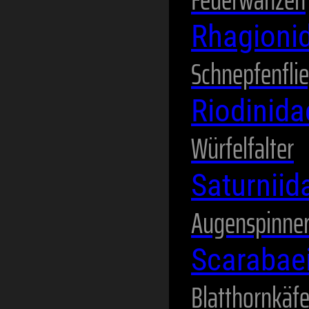
Rhagioni
Schnepfenfli
Riodinid
Würfelfalter
Saturnii
Augenspinne
Scarabae
Blatthornkäfe