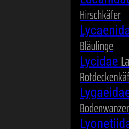
Hirschkäfer
Lycaenid
Bläulinge
La
Lycidae
Rotdeckenkäf
Lygaeida
Bodenwanze
Lyonetii