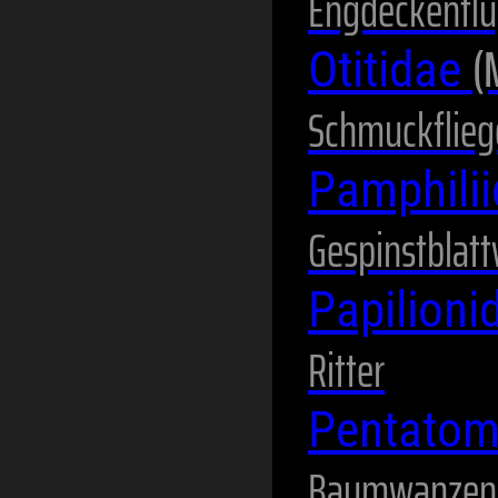
Engdeckenflü
(
Otitidae
Schmuckflieg
Pamphili
Gespinstblat
Papilion
Ritter
Pentato
Baumwanzen