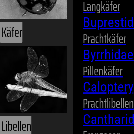
Langkäfer
Bupresti
Käfer
Prachtkäfer
Byrrhida
Pillenkäfer
Calopter
Prachtlibellen
Canthari
Libellen