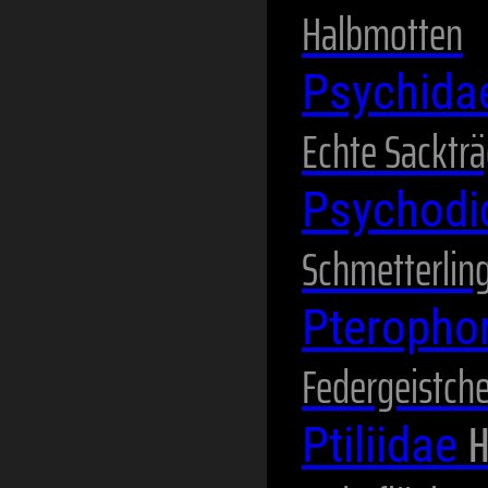
Halbmotten
Psychid
Echte Sackträ
Psychod
Schmetterli
Pteropho
Federgeistch
H
Ptiliidae