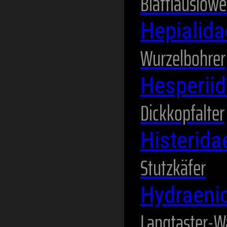
Blattlauslöw
Hepialid
Wurzelbohrer
Hesperii
Dickkopfalter
Histerid
Stutzkäfer
Hydraeni
Langtaster-W