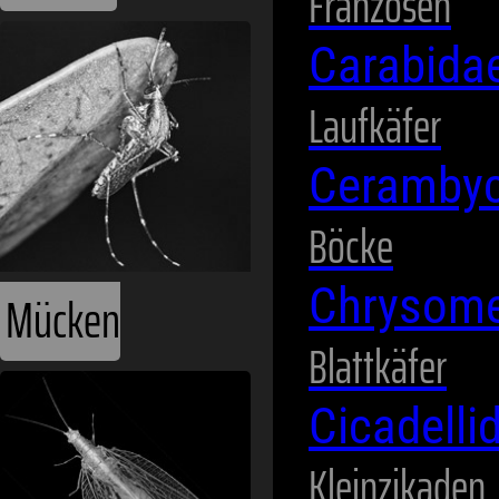
Franzosen
Carabida
Laufkäfer
Ceramby
Böcke
Chrysome
Mücken
Blattkäfer
Cicadelli
Kleinzikaden