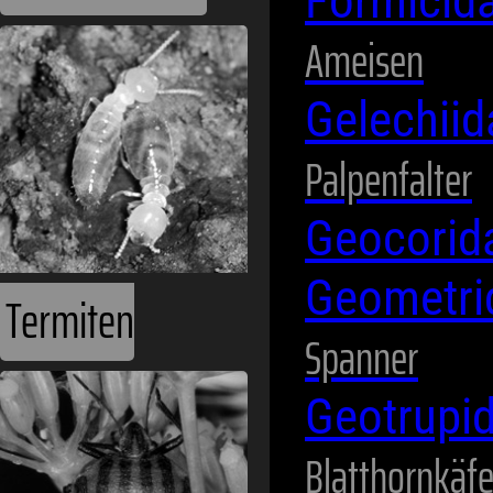
Formicid
Ameisen
Gelechii
Palpenfalter
Geocori
Geometr
Termiten
Spanner
Geotrupi
Blatthornkäfe