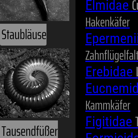
C
Elmidae
Hakenkäfer
Staubläuse
Epermeni
Zahnflügelfal
Erebidae
Eucnemi
Kammkäfer
Figitidae
Tausendfüßer