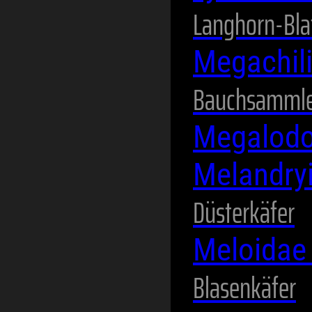
Langhorn-Blat
Megachil
Bauchsammle
Megalodo
Melandry
Düsterkäfer
Meloida
Blasenkäfer