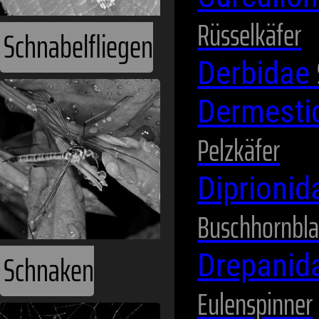
Rüsselkäfer
Schnabelfliegen
Derbidae
Dermesti
Pelzkäfer
Diprioni
Buschhornbl
Schnaken
Drepanid
Eulenspinner