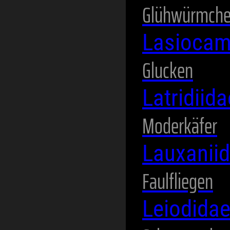
Glühwürmch
Lasioca
Glucken
Latridiid
Moderkäfer
Lauxanii
Faulfliegen
Leiodida