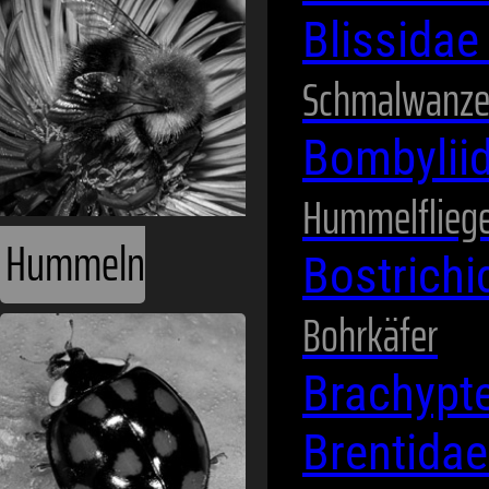
Blissida
Schmalwanz
Bombylii
Hummelflieg
Hummeln
Bostrich
Bohrkäfer
Brachypt
Brentida