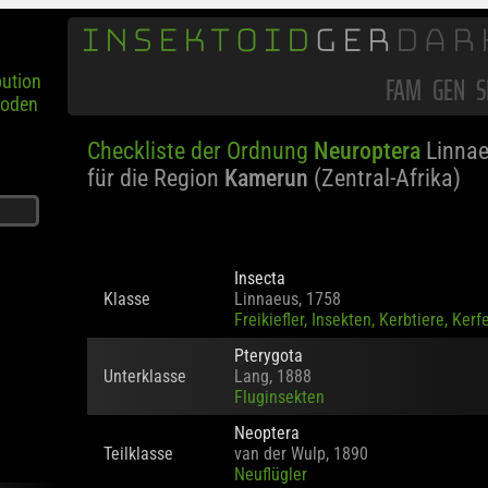
INSEKTOID
GER
DAR
bution
poden
FAM
GEN
S
Checkliste der Ordnung
Neuroptera
Linnae
für die Region
Kamerun
(Zentral-Afrika)
Insecta
Klasse
Linnaeus, 1758
Freikiefler, Insekten, Kerbtiere, Kerf
Pterygota
Unterklasse
Lang, 1888
Fluginsekten
Neoptera
Teilklasse
van der Wulp, 1890