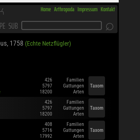
K
Home
Arthropoda
Impressum
Kontakt
⌕
PE
SUB
us, 1758
(Echte Netzflügler)
426
Familien
5797
Gattungen
Taxom
e
18200
Arten
426
Familien
5797
Gattungen
Taxom
18200
Arten
408
Familien
5716
Gattungen
Taxom