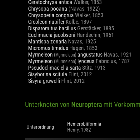
Ceratochrysa antica
Walker, 1853
Chrysopa pooana
(Navas, 1922)
Chrysoperla congrua
Walker, 1853
Creoleon nubifer
Kolbe, 1897
Disparomitus bacillus
Gerstäcker, 1885
Euclimacia jacobsoni
Handschin, 1961
Mantispa zonaria
Navas, 1925
Micromus timidus
Hagen, 1853
(Myrmeleon)
Myrmeleon
angustatus
Navas, 1921
(Myrmeleon)
Myrmeleon
lynceus
Fabricius, 1787
Pseudoclimaciella sarta
Stitz, 1913
Sisyborina scitula
Flint, 2012
Sisyra gruwelli
Flint, 2012
Unterknoten von
Neuroptera
mit Vorkomm
Hemerobiiformia
Unterordnung
Henry, 1982