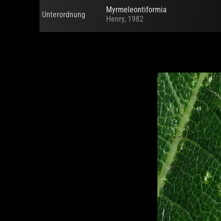
Myrmeleontiformia
Unterordnung
Henry, 1982