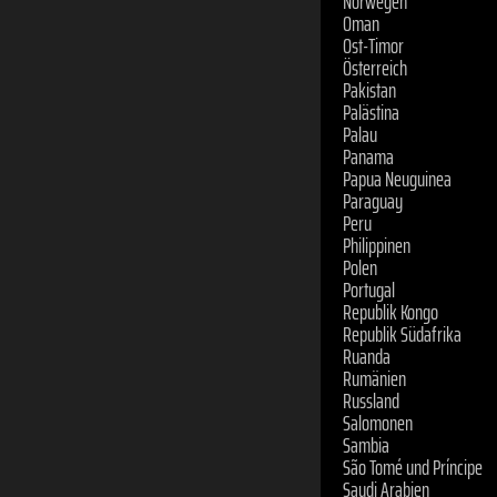
Oman
Ost-Timor
Österreich
Pakistan
Palästina
Palau
Panama
Papua Neuguinea
Paraguay
Peru
Philippinen
Polen
Portugal
Republik Kongo
Republik Südafrika
Ruanda
Rumänien
Russland
Salomonen
Sambia
São Tomé und Príncipe
Saudi Arabien