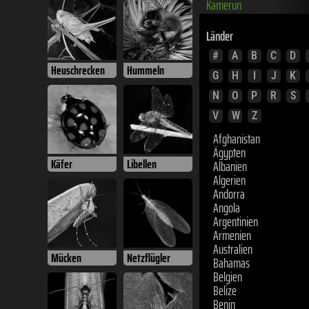
Länder
#
A
B
C
D
Heuschrecken
Hummeln
G
H
I
J
K
N
O
P
R
S
V
W
Z
Afghanistan
Ägypten
Albanien
Käfer
Libellen
Algerien
Andorra
Angola
Argentinien
Armenien
Australien
Bahamas
Mücken
Netzflügler
Belgien
Belize
Benin