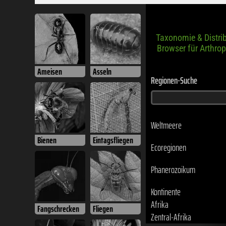
Taxonomie & Distri
Browser für Arthro
Ameisen
Asseln
Regionen-Suche
Weltmeere
Bienen
Eintagsfliegen
Ecoregionen
Phanerozoikum
Kontinente
Afrika
Fangschrecken
Fliegen
Zentral-Afrika
Kamerun