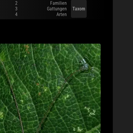
2
Familien
3
Gattungen
Taxom
4
Arten