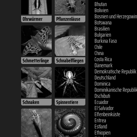
Bhutan
Bolivien
Bosnien und Herzegowi
Botswana
Ohrwürmer
Pflanzenläuse
Brasilien
Bulgarien
Burkina Faso
Chile
China
Costa Rica
Schmetterlinge
Schnabelfliegen
Dänemark
Demokratische Republik
Deutschland
Dominica
Dominikanische Republi
Dschibuti
Ecuador
Schnaken
Spinnentiere
El Salvador
Elfenbeinküste
Eritrea
Estland
Ethiopien
Fidschi