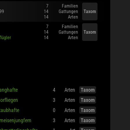
17992
Arten
7
Familien
999
14
Gattungen
Taxom
14
Arten
7
Familien
14
Gattungen
Taxom
flügler
14
Arten
anghafte
4
Arten
Taxom
lorfliegen
3
Arten
Taxom
taubhafte
0
Arten
Taxom
meisenjungfern
3
Arten
Taxom