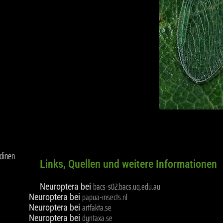
adinen
Links, Quellen und weitere Informationen
bacs-s02.bacs.uq.edu.au
Neuroptera bei
papua-insects.nl
Neuroptera bei
artfakta.se
Neuroptera bei