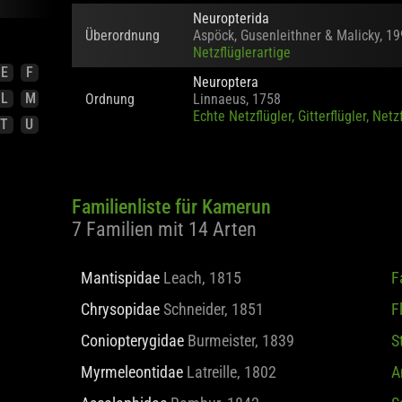
Neuflügler
Neuropterida
Überordnung
Aspöck, Gusenleithner & Malicky, 1
E
F
Netzflüglerartige
L
M
Neuroptera
Ordnung
Linnaeus, 1758
T
U
Echte Netzflügler, Gitterflügler, Netz
Familienliste für Kamerun
7 Familien mit 14 Arten
Mantispidae
Leach, 1815
F
Chrysopidae
Schneider, 1851
F
Coniopterygidae
Burmeister, 1839
S
Myrmeleontidae
Latreille, 1802
A