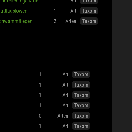
chmetterlingshafte
1
Art
Taxom
lattlauslöwen
1
Art
Taxom
chwammfliegen
2
Arten
Taxom
1
Art
Taxom
1
Art
Taxom
1
Art
Taxom
1
Art
Taxom
0
Arten
Taxom
1
Art
Taxom