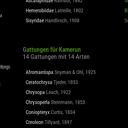
Ascalaphidae
Rambur, 1842
S
na
Hemerobiidae
Latreille, 1802
B
Sisyridae
Handlirsch, 1908
S
Gattungen für Kamerun
14 Gattungen mit 14 Arten
 Kongo
Afromantispa
Snyman & Ohl, 1925
k
Ceratochrysa
Tjeder, 1853
Chrysopa
Leach, 1922
Chrysoperla
Steinmann, 1853
Coniopteryx
Curtis, 1834
Creoleon
Tillyard, 1897