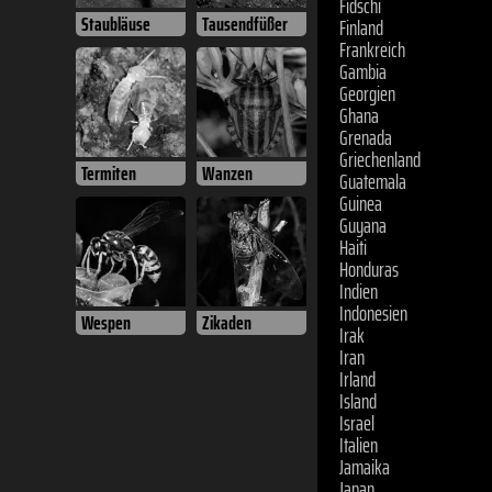
Finland
Staubläuse
Tausendfüßer
Frankreich
Gambia
Georgien
Ghana
Grenada
Griechenland
Guatemala
Termiten
Wanzen
Guinea
Guyana
Haiti
Honduras
Indien
Indonesien
Irak
Wespen
Zikaden
Iran
Irland
Island
Israel
Italien
Jamaika
Japan