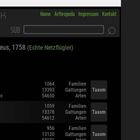
RK
Home
Arthropoda
Impressum
Kontakt
⌕
SUB
eus, 1758
(Echte Netzflügler)
1064
Familien
13393
Gattungen
Taxom
fe
54650
Arten
1059
Familien
13378
Gattungen
Taxom
54612
Arten
956
Familien
13120
Gattungen
Taxom