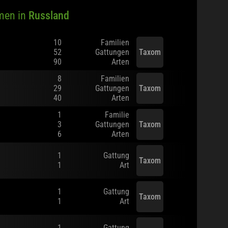
men in
Russland
10
Familien
52
Gattungen
Taxom
90
Arten
8
Familien
29
Gattungen
Taxom
40
Arten
1
Familie
3
Gattungen
Taxom
6
Arten
1
Gattung
Taxom
1
Art
1
Gattung
Taxom
1
Art