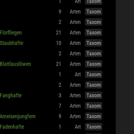
1
Art
Taxom
9
Arten
Taxom
2
Arten
Taxom
Florfliegen
21
Arten
Taxom
Staubhafte
10
Arten
Taxom
2
Arten
Taxom
Blattlauslöwen
21
Arten
Taxom
1
Art
Taxom
2
Arten
Taxom
Fanghafte
3
Arten
Taxom
7
Arten
Taxom
Ameisenjungfern
9
Arten
Taxom
Fadenhafte
1
Art
Taxom