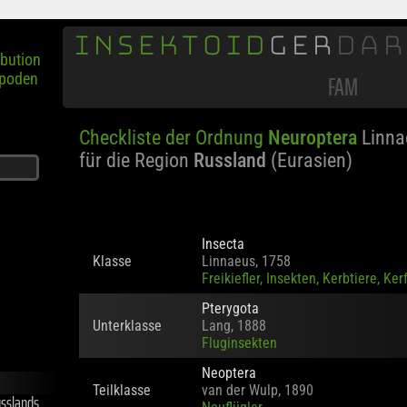
INSEKTOID
GER
DA
ibution
opoden
FAM
Checkliste der Ordnung
Neuroptera
Linna
für die Region
Russland
(Eurasien)
Insecta
Klasse
Linnaeus, 1758
Freikiefler, Insekten, Kerbtiere, Ker
Pterygota
Unterklasse
Lang, 1888
Fluginsekten
Neoptera
Teilklasse
van der Wulp, 1890
sslands