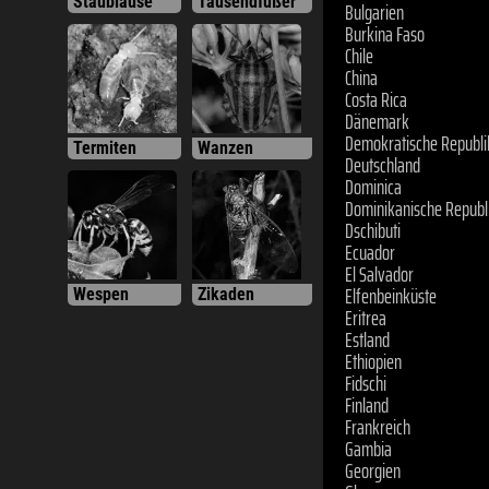
Staubläuse
Tausendfüßer
Bulgarien
Burkina Faso
Chile
China
Costa Rica
Dänemark
Demokratische Republi
Termiten
Wanzen
Deutschland
Dominica
Dominikanische Republ
Dschibuti
Ecuador
El Salvador
Elfenbeinküste
Wespen
Zikaden
Eritrea
Estland
Ethiopien
Fidschi
Finland
Frankreich
Gambia
Georgien