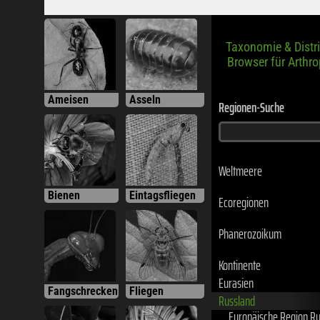
Taxonomie & Distr
Browser für Arthr
Ameisen
Asseln
Regionen-Suche
Weltmeere
Bienen
Eintagsfliegen
Ecoregionen
Phanerozoikum
Kontinente
Eurasien
Fangschrecken
Fliegen
Russland
Europäische Region Ru