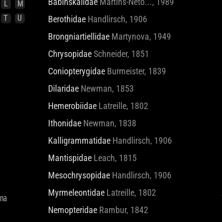
Babinskaiidae
Martins-Neto..., 1989
L
M
T
U
Berothidae
Handlirsch, 1906
Brongniartiellidae
Martynova, 1949
Chrysopidae
Schneider, 1851
Coniopterygidae
Burmeister, 1839
Dilaridae
Newman, 1853
Hemerobiidae
Latreille, 1802
Ithonidae
Newman, 1838
Kalligrammatidae
Handlirsch, 1906
Mantispidae
Leach, 1815
Mesochrysopidae
Handlirsch, 1906
Myrmeleontidae
Latreille, 1802
ina
Nemopteridae
Rambur, 1842