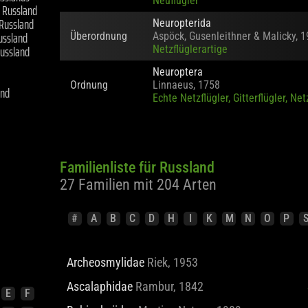
Neuflügler
s Russland
Russland
Neuropterida
ussland
Überordnung
Aspöck, Gusenleithner & Malicky, 
ussland
Netzflüglerartige
Neuroptera
Ordnung
Linnaeus, 1758
and
Echte Netzflügler, Gitterflügler, Net
Familienliste für Russland
27 Familien mit 204 Arten
#
A
B
C
D
H
I
K
M
N
O
P
Archeosmylidae
Riek, 1953
Ascalaphidae
Rambur, 1842
E
F