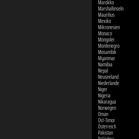
Marokko
Marshallinseln
Mauritius
Mexiko
Mikronesien
Monaco
Mongolei
Montenegro
Mosambik
Myanmar
Namibia
Nepal
Neuseeland
Niederlande
Niger
Nigeria
Nikaragua
Norwegen
Oman
Ost-Timor
Österreich
Pakistan
Palästina