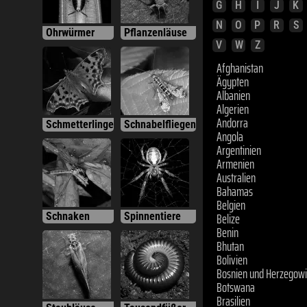
G
H
I
J
K
N
O
P
R
S
Ohrwürmer
Pflanzenläuse
V
W
Z
Afghanistan
Ägypten
Albanien
Algerien
Andorra
Schmetterlinge
Schnabelfliegen
Angola
Argentinien
Armenien
Australien
Bahamas
Belgien
Belize
Schnaken
Spinnentiere
Benin
Bhutan
Bolivien
Bosnien und Herzegow
Botswana
Brasilien