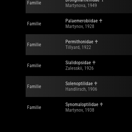
Brongniartiellidae
♰
Familie
Martynova, 1949
Palaemerobiidae
♰
Familie
Martynov, 1928
Permithonidae
♰
Familie
Tillyard, 1922
Sialidopsidae
♰
Familie
Zalesskii, 1926
Solenoptilidae
♰
Familie
Handlirsch, 1906
Synomaloptilidae
♰
Familie
Martynov, 1938