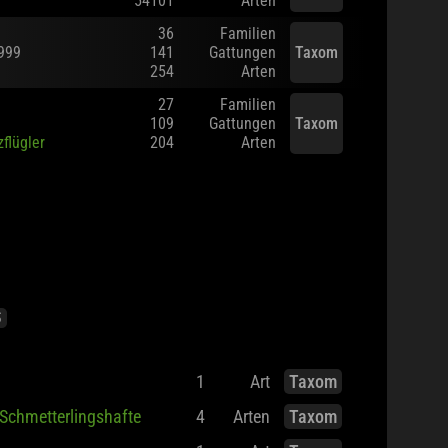
54101
Arten
36
Familien
1999
141
Gattungen
Taxom
254
Arten
27
Familien
109
Gattungen
Taxom
zflügler
204
Arten
S
1
Art
Taxom
Schmetterlingshafte
4
Arten
Taxom