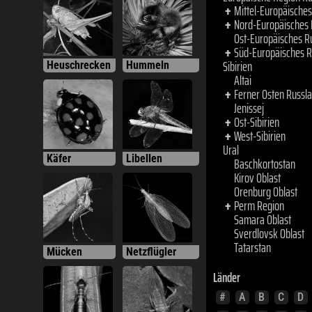
Mittel-Europäische
+
Nord-Europäisches 
+
Ost-Europäisches R
Süd-Europäisches R
+
Sibirien
Heuschrecken
Hummeln
Altai
Ferner Osten Russl
+
Jenissej
Ost-Sibirien
+
West-Sibirien
+
Ural
Baschkortostan
Käfer
Libellen
Kirov Oblast
Orenburg Oblast
Perm Region
+
Samara Oblast
Sverdlovsk Oblast
Tatarstan
Mücken
Netzflügler
Länder
#
A
B
C
D