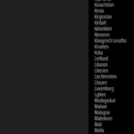
Kasachstan
Kenia
Kirgisistan
Kiribati
Kolumbien
Komoren
Königreich Lesotho
Kroatien
Kuba
Lettland
Libanon
Liberien
Liechtenstein
Litauen
Luxemburg
Lybien
Madagaskar
Malawi
Malaysia
Malediven
Mali
Malta