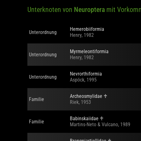
Unterknoten von
Neuroptera
mit Vorkom
Hemerobiiformia
Unterordnung
Henry, 1982
Myrmeleontiformia
Unterordnung
Henry, 1982
Nevrorthiformia
Unterordnung
Aspöck, 1995
Archeosmylidae
♰
Familie
Riek, 1953
Babinskaiidae
♰
Familie
Martins-Neto & Vulcano, 1989