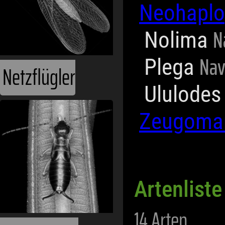
Neohaplo
N
Nolima
Nav
Plega
Netzflügler
Ululode
Zeugoma
Artenlist
14 Arten