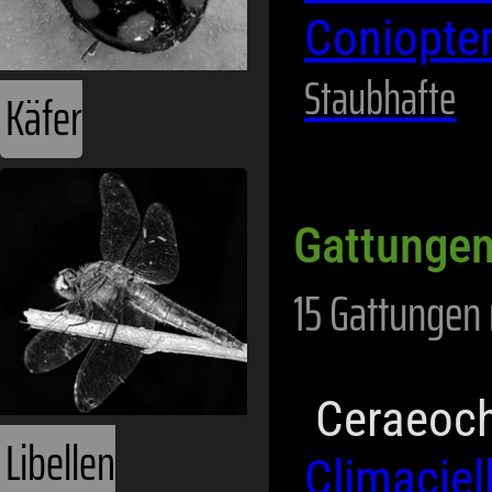
Coniopte
Staubhafte
Käfer
Gattungen
15 Gattungen 
Ceraeoc
Libellen
Climaciel