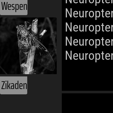
Wespen
Neuropte
Neuropte
Neuropte
Neuropte
Zikaden
Weltmeere