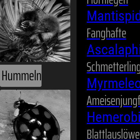
Mantispi
Fanghafte
Ascalaph
Schmetterlin
Hummeln
Myrmeleo
Ameisenjung
Hemerob
Blattlauslöw