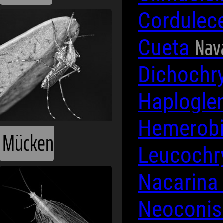
Cordulec
Nav
Cueta
Dichochr
Haplogle
Hemerob
Mücken
Leucoch
Nacarina
Neoconi