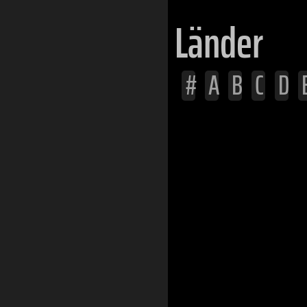
Länder
#
A
B
C
D
Afghanistan
Ägypten
Albanien
Algerien
Andorra
Angola