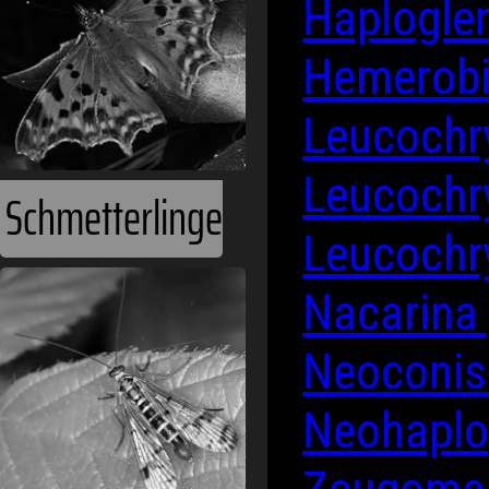
Haplogle
Hemerobi
Leucoch
Leucoch
Schmetterlinge
Leucoch
Nacarina
Neoconis
Neohaplog