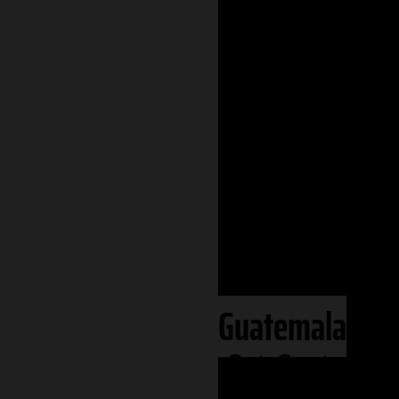
Ecoregionen
Phanerozoiku
Kontinente
Amerika
Zentralamerika
Guatemala
Ost-Guatemal