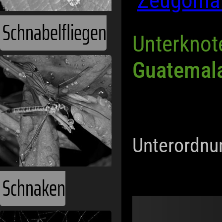
Zeugoman
Schnabelfliegen
Unterknot
Guatemal
Unterordnu
Schnaken