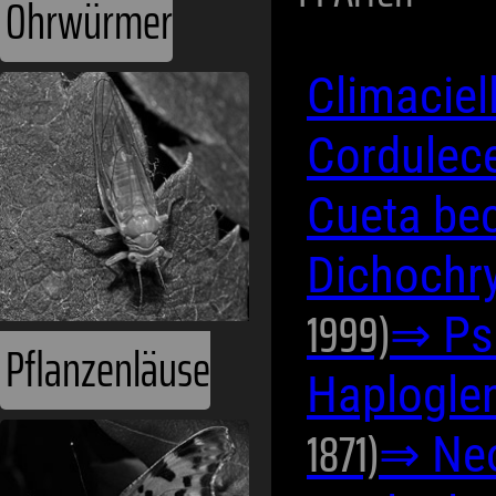
Ohrwürmer
Climaciel
Cordulec
Cueta be
Dichochr
1999)
⇒ Ps
Pflanzenläuse
Haploglen
1871)
⇒ Neo