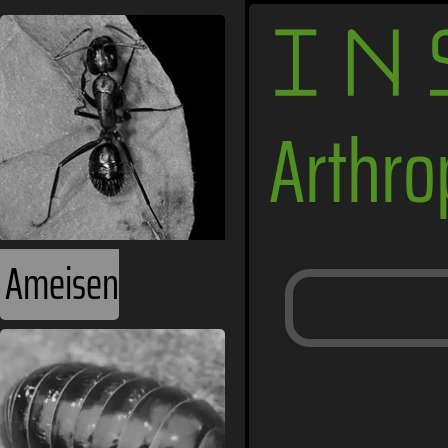
IN
Arthr
Ameisen