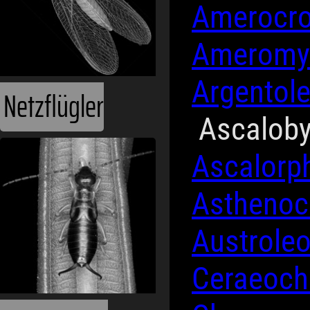
Amerocr
Ameromy
Argentol
Netzflügler
Ascalob
Ascalorp
Asthenoc
Austrole
Ceraeoch