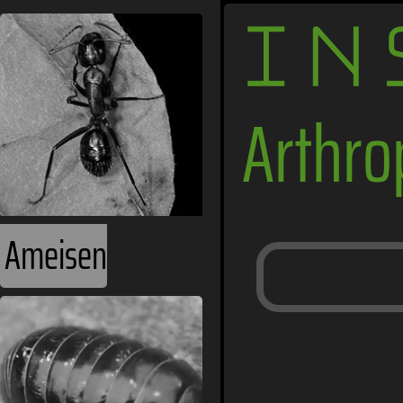
IN
Arthr
Ameisen