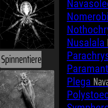
Navasol
Nomerob
Nothoch
Nusalala
Parachry
Spinnentiere
Paraman
Nava
Plega
Polystoe
Sympher