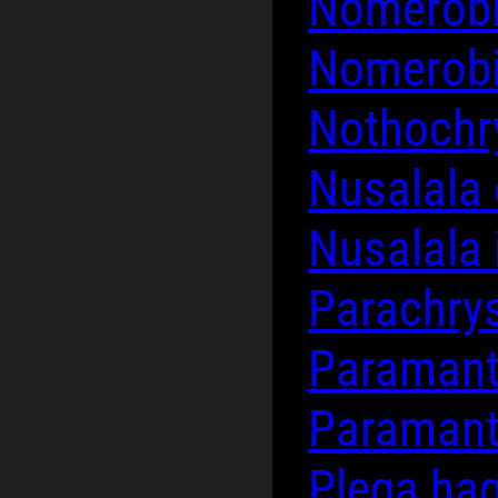
Nomerobi
Nomerobi
Nothochry
Nusalala
Nusalala 
Parachrys
Paramant
Paramant
Plega ha