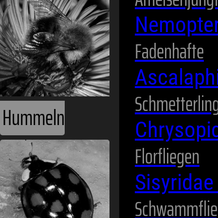
Nemopte
Fadenhafte
Ascalaph
Schmetterlin
Hummeln
Chrysopi
Florfliegen
Sisyrida
Schwammflie