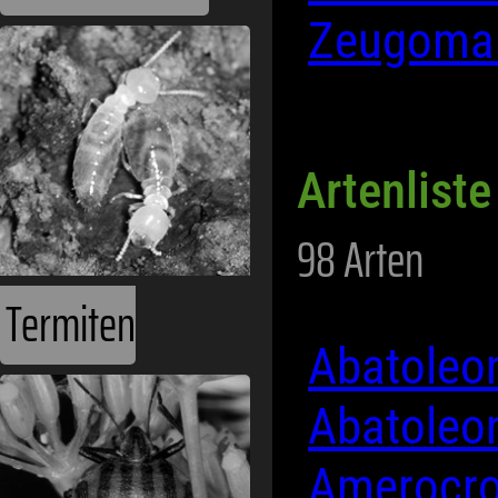
Zeugoma
Artenliste
98 Arten
Termiten
Abatoleo
Abatoleon
Amerocro