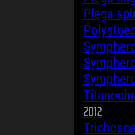
Plega sp
Polystoe
Symphero
Symphero
Symphero
Titanoch
2012
Trichosc