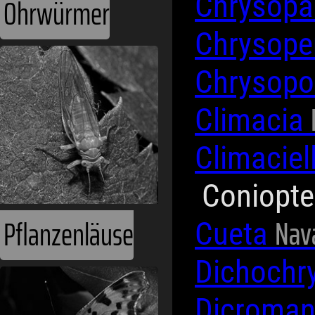
Chrysop
Ohrwürmer
Chrysope
Chrysop
Climacia
Climaciel
Coniopt
Nav
Pflanzenläuse
Cueta
Dichochr
Dicroman