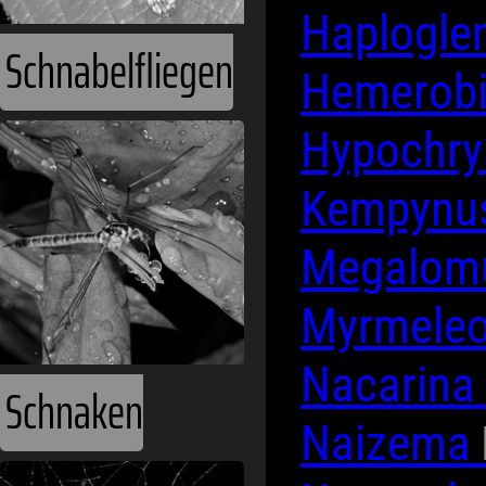
Haplogle
Schnabelfliegen
Hemerob
Hypochr
Kempynu
Megalom
Myrmele
Nacarina
Schnaken
Naizema