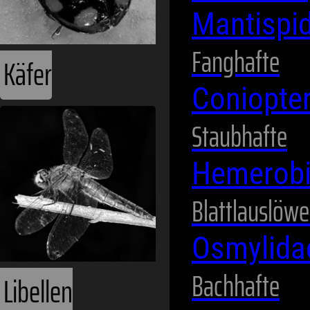
Mantispi
Fanghafte
Käfer
Coniopte
Staubhafte
Hemerob
Blattlauslöw
Osmylid
Bachhafte
Libellen