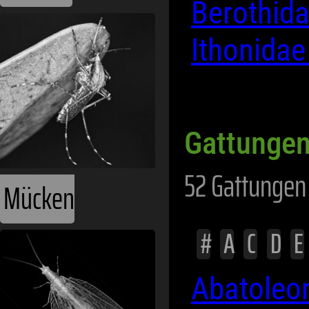
Berothid
Ithonida
Gattungen
52 Gattungen
Mücken
#
A
C
D
E
Abatoleo