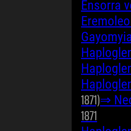
Ensorra v
Eremoleo
Gayomyia
Haplogle
Haplogle
Haploglen
1871)
⇒ Neo
1871