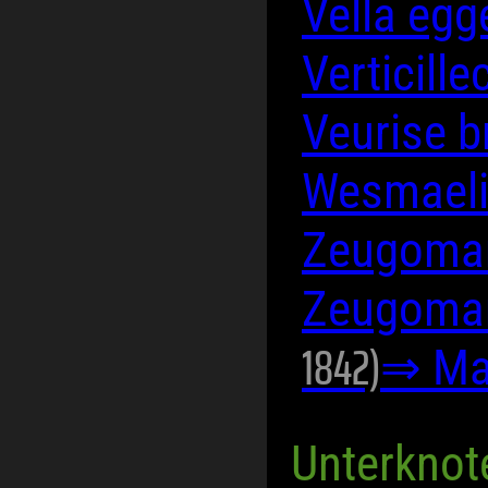
Vella egg
Verticill
Veurise b
Wesmaeli
Zeugoman
Zeugoman
1842)
⇒ Ma
Unterknot