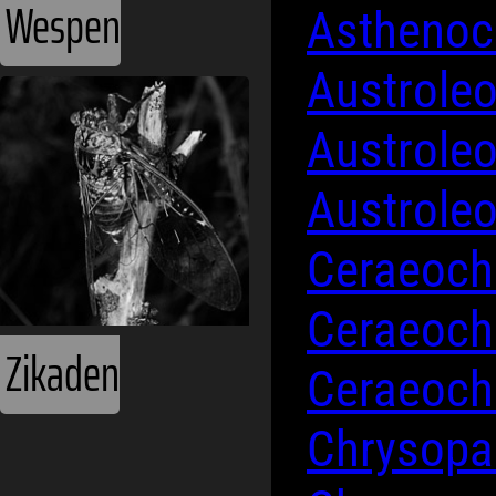
Wespen
Asthenoch
Austrole
Austrole
Austroleo
Ceraeoch
Ceraeoch
Zikaden
Ceraeoch
Chrysopa