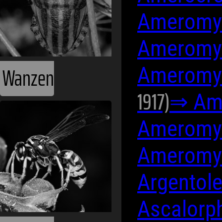
Ameromyi
Ameromyi
Wanzen
Ameromyi
1917)
⇒ Ame
Ameromyi
Ameromyi
Argentole
Ascalorp