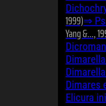
Dichochr
1999)
⇒ Ps
Yang &..., 1
Dicromant
Dimarell
Dimarell
Dimares 
Elicura i