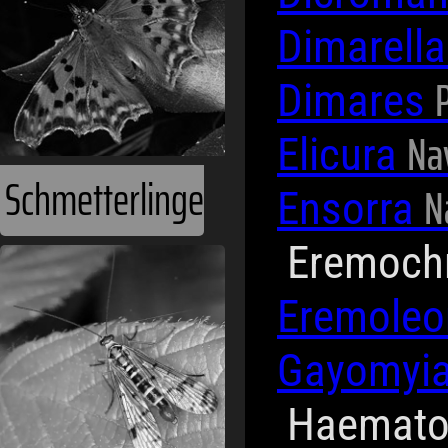
Dimarell
Dimares
Na
Elicura
Schmetterlinge
N
Ensorra
Eremoch
Eremole
Gayomyi
Haemato