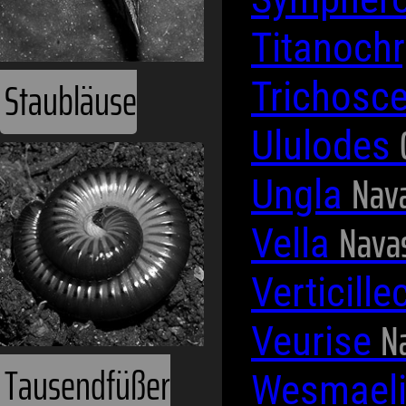
Titanoch
Staubläuse
Trichosce
Ululodes
Nava
Ungla
Navas
Vella
Verticill
N
Veurise
Tausendfüßer
Wesmael