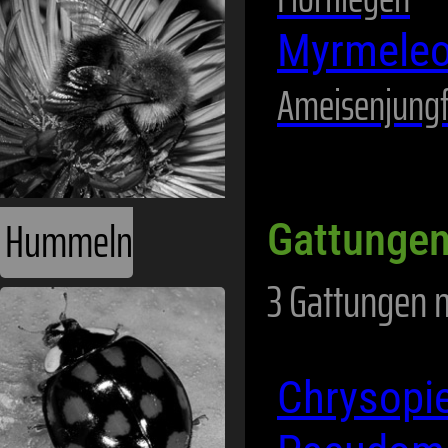
Myrmeleo
Ameisenjung
Hummeln
Gattungen
3 Gattungen m
Chrysopi