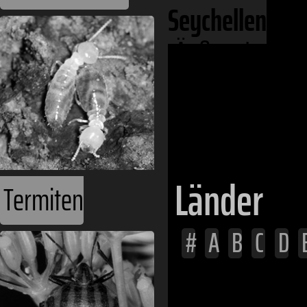
Seychellen
Äußere Inseln
Aldabra-Inse
Farquhar-Ins
Länder
Termiten
#
A
B
C
D
Afghanistan