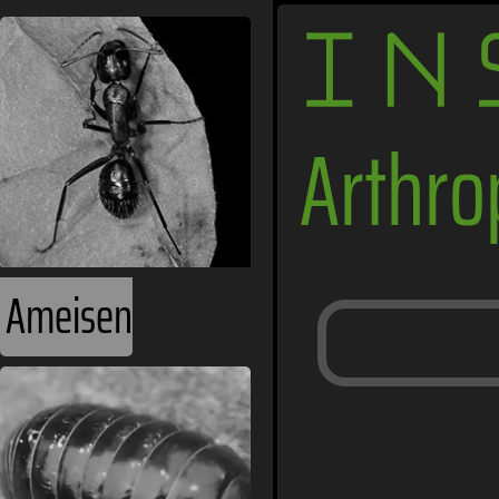
IN
Arthr
Ameisen