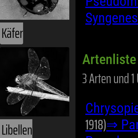
Pseudom
Syngene
Käfer
Artenliste
3 Arten und 1
Chrysopie
1918)
⇒ Par
Libellen