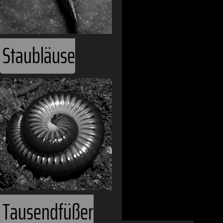
Weltmeere
Ecoregionen
Staubläuse
Phanerozoiku
Kontinente
Afrika
Ost-Afrika
Tausendfüßer
Inseln im Indi