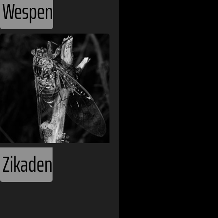
Wespen
Belize
Benin
Bhutan
Bolivien
Bosnien und 
Botswana
Brasilien
Zikaden
Bulgarien
Burkina Faso