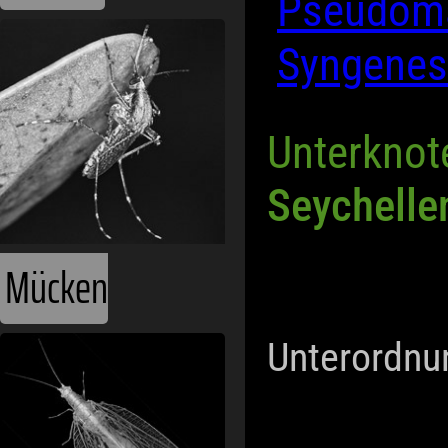
Pseudoma
Syngenes
Unterknot
Seychelle
Mücken
Unterordnu