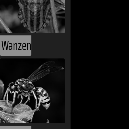
Ägypten
Albanien
Algerien
Andorra
Wanzen
Angola
Argentinien
Armenien
Australien
Bahamas
Belgien