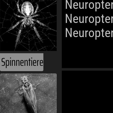
Neuropte
Neuropte
Neuropte
Spinnentiere
Weltmeere
Ecoregionen