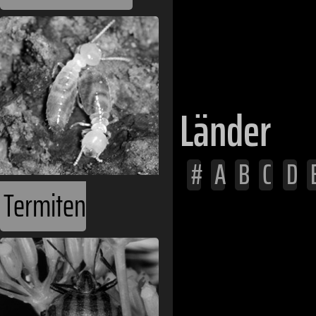
Taipeh
Taichung
Länder
#
A
B
C
D
Termiten
Afghanistan
Ägypten
Albanien
Algerien