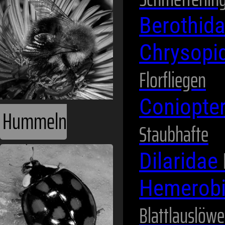
Berothid
Chrysopi
Florfliegen
Coniopte
Hummeln
Staubhafte
Dilaridae
Hemerob
Blattlauslöw