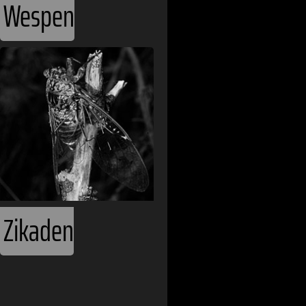
Bhutan
Wespen
Bolivien
Bosnien und 
Botswana
Brasilien
Bulgarien
Burkina Faso
Zikaden
Chile
China
Costa Rica