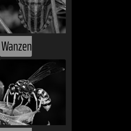
Andorra
Angola
Argentinien
Wanzen
Armenien
Australien
Bahamas
Belgien
Belize
Benin