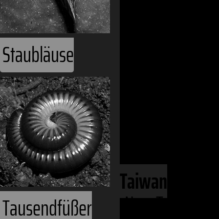
Phanerozoiku
Staubläuse
Kontinente
Eurasien
Asien
Ferner Osten
Ost-Asien
Taiwan
Neu-Taipeh
Tausendfüßer