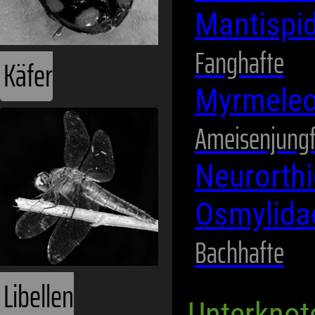
Mantispi
Fanghafte
Käfer
Myrmeleo
Ameisenjung
Neurorth
Osmylid
Bachhafte
Libellen
Unterknot