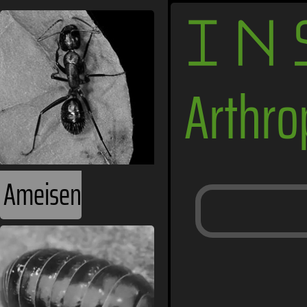
IN
Arthr
Ameisen