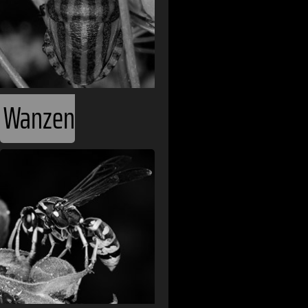
Angola
Argentinien
Armenien
Australien
Wanzen
Bahamas
Belgien
Belize
Benin
Bhutan
Bolivien