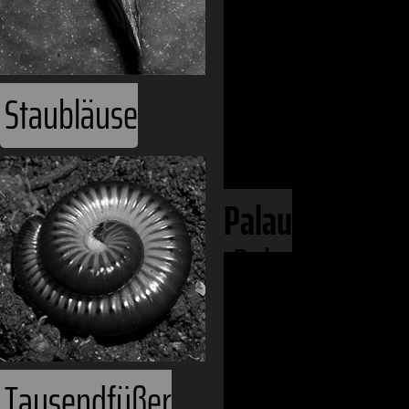
Phanerozoiku
Kontinente
Staubläuse
Ozeanien
Mikronesien
Palau
Babelthuap
Koror
Koror Insel
Malakal Insel
Tausendfüßer