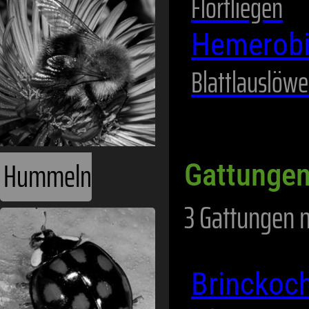
Florfliegen
Hemerob
Blattlauslöw
Hummeln
Gattungen
3 Gattungen m
Brinckoc