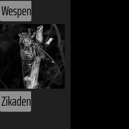
Bosnien und 
Wespen
Botswana
Brasilien
Bulgarien
Burkina Faso
Chile
China
Zikaden
Costa Rica
Dänemark