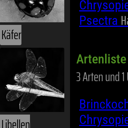
Chrysopi
H
Psectra
Käfer
Artenliste
3 Arten und 1
Brinckoc
Chrysopie
Libellen