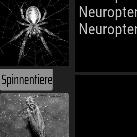
Neuropte
Neuropte
Spinnentiere
Weltmeere
Ecoregionen