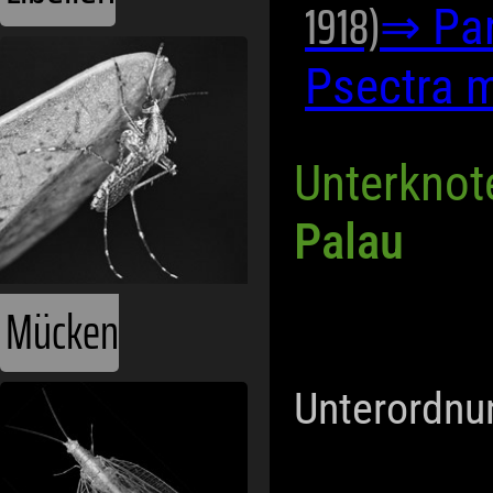
1918)
⇒ Par
Psectra 
Unterknot
Palau
Mücken
Unterordnu