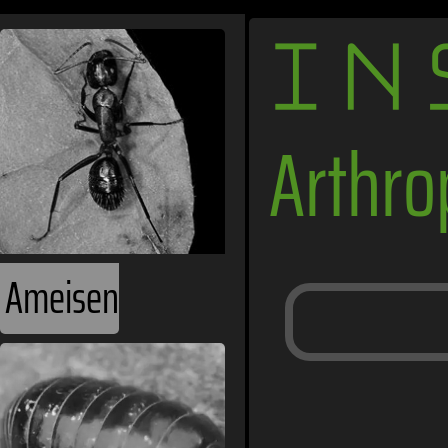
IN
Arthr
Ameisen