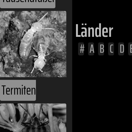
Länder
#
A
B
C
D
Afghanistan
Ägypten
Termiten
Albanien
Algerien
Andorra