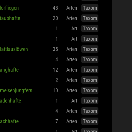
4
Arten
Taxom
lorfliegen
48
Arten
Taxom
taubhafte
20
Arten
Taxom
1
Art
Taxom
1
Art
Taxom
lattlauslöwen
35
Arten
Taxom
4
Arten
Taxom
anghafte
12
Arten
Taxom
2
Arten
Taxom
meisenjungfern
10
Arten
Taxom
adenhafte
1
Art
Taxom
4
Arten
Taxom
achhafte
7
Arten
Taxom