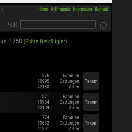
K
Home
Arthropoda
Impressum
Kontakt
⌕
SUB
us, 1758
(Echte Netzflügler)
876
Familien
10995
Gattungen
Taxom
e
42130
Arten
871
Familien
10984
Gattungen
Taxom
42109
Arten
774
Familien
10682
Gattungen
Taxom