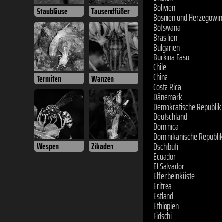
Bolivien
Bosnien und Herzegowi
Staubläuse
Tausendfüßer
Botswana
Brasilien
Bulgarien
Burkina Faso
Chile
China
Termiten
Wanzen
Costa Rica
Dänemark
Demokratische Republik
Deutschland
Dominica
Dominikanische Republi
Dschibuti
Wespen
Zikaden
Ecuador
El Salvador
Elfenbeinküste
Eritrea
Estland
Ethiopien
Fidschi
Finland