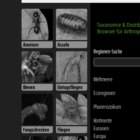
Taxonomie & Distri
Browser für Arthro
Ameisen
Asseln
Regionen-Suche
Weltmeere
Bienen
Eintagsfliegen
Ecoregionen
Phanerozoikum
Kontinente
Eurasien
Fangschrecken
Fliegen
Europa
Nord-Europa