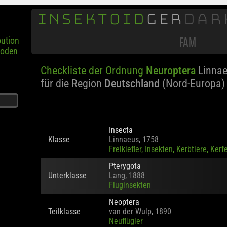
INSEKTOID
GER
DAR
bution
poden
FAM
Checkliste der Ordnung
Neuroptera
Linnae
für die Region
Deutschland
(Nord-Europa)
Insecta
Klasse
Linnaeus, 1758
Freikiefler, Insekten, Kerbtiere, Kerf
Pterygota
Unterklasse
Lang, 1888
Fluginsekten
Neoptera
Teilklasse
van der Wulp, 1890