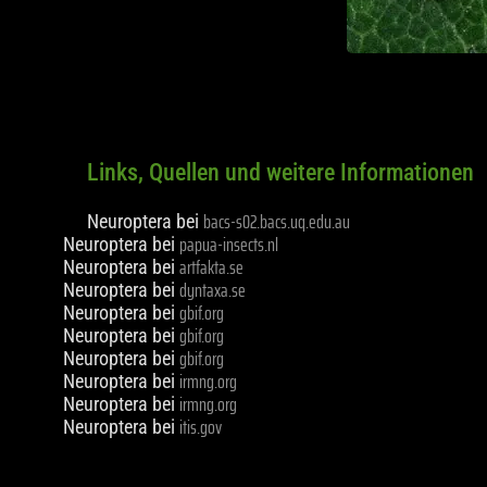
Links, Quellen und weitere Informationen
bacs-s02.bacs.uq.edu.au
Neuroptera bei
papua-insects.nl
Neuroptera bei
artfakta.se
Neuroptera bei
dyntaxa.se
Neuroptera bei
gbif.org
Neuroptera bei
gbif.org
Neuroptera bei
gbif.org
Neuroptera bei
irmng.org
Neuroptera bei
irmng.org
Neuroptera bei
itis.gov
Neuroptera bei