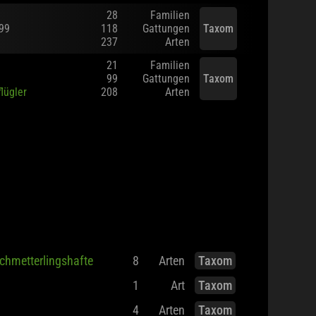
41391
Arten
28
Familien
999
118
Gattungen
Taxom
237
Arten
21
Familien
99
Gattungen
Taxom
flügler
208
Arten
chmetterlingshafte
8
Arten
Taxom
1
Art
Taxom