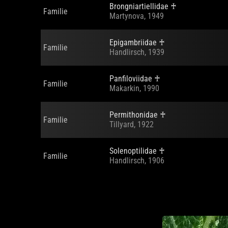
Brongniartiellidae
♰
Familie
Martynova, 1949
Epigambriidae
♰
Familie
Handlirsch, 1939
Panfiloviidae
♰
Familie
Makarkin, 1990
Permithonidae
♰
Familie
Tillyard, 1922
Solenoptilidae
♰
Familie
Handlirsch, 1906