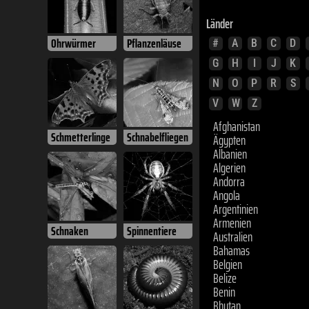
Länder
#
A
B
C
D
Ohrwürmer
Pflanzenläuse
G
H
I
J
K
N
O
P
R
S
V
W
Z
Afghanistan
Ägypten
Schmetterlinge
Schnabelfliegen
Albanien
Algerien
Andorra
Angola
Argentinien
Armenien
Australien
Schnaken
Spinnentiere
Bahamas
Belgien
Belize
Benin
Bhutan