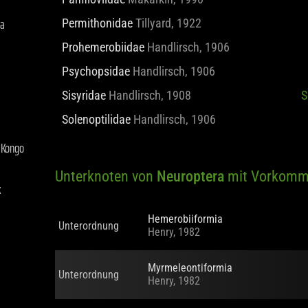
Panfiloviidae
Makarkin, 1990
na
Permithonidae
Tillyard, 1922
Prohemerobiidae
Handlirsch, 1906
Psychopsidae
Handlirsch, 1906
Sisyridae
Handlirsch, 1908
S
Solenoptilidae
Handlirsch, 1906
 Kongo
k
Unterknoten von
Neuroptera
mit Vorkomm
Hemerobiiformia
Unterordnung
Henry, 1982
Myrmeleontiformia
Unterordnung
Henry, 1982