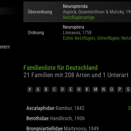
Neuflügler
Neuropterida
Überordnung
Aspöck, Gusenleithner & Malicky, 1
Netzflüglerartige
Neuroptera
Ordnung
Linnaeus, 1758
mmern
Echte Netzflügler, Gitterflügler, Netz
Familienliste für Deutschland
21 Familien mit 208 Arten und 1 Unterart
#
A
B
C
D
E
H
K
M
N
O
P
S
Ascalaphidae
Rambur, 1842
S
Berothidae
Handlirsch, 1906