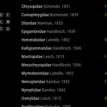
Brongniartiellidae
Martynova, 1949
Chrysopidae
Schneider, 1851
F
E
F
Coniopterygidae
Burmeister, 1839
S
L
M
T
U
Dilaridae
Newman, 1853
Epigambriidae
Handlirsch, 1939
Hemerobiidae
Latreille, 1802
B
Kalligrammatidae
Handlirsch, 1906
Mantispidae
Leach, 1815
F
Mesochrysopidae
Handlirsch, 1906
Myrmeleontidae
Latreille, 1802
A
Nemopteridae
Rambur, 1842
F
Nymphidae
Rambur, 1842
Osmylidae
Leach, 1815
B