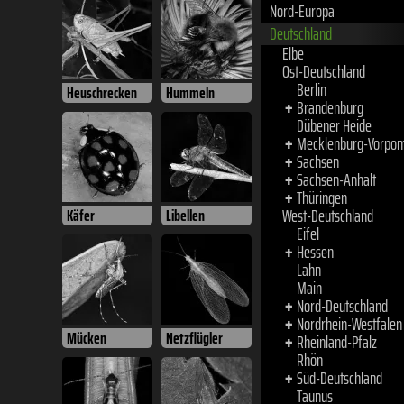
Deutschland
Elbe
Ost-Deutschland
Berlin
Heuschrecken
Hummeln
Brandenburg
+
Dübener Heide
Mecklenburg-Vorpo
+
Sachsen
+
Sachsen-Anhalt
+
Thüringen
+
West-Deutschland
Käfer
Libellen
Eifel
Hessen
+
Lahn
Main
Nord-Deutschland
+
Nordrhein-Westfalen
+
Rheinland-Pfalz
+
Mücken
Netzflügler
Rhön
Süd-Deutschland
+
Taunus