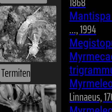
1868
Mantispa
..., 1994
Megistopu
Myrmeca
trigram
Termiten
Myrmele
Linnaeus, 17
Myrmele