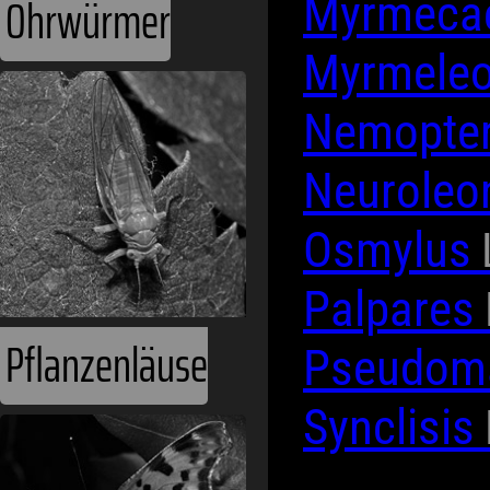
Ohrwürmer
Myrmeca
Myrmele
Nemopte
Neurole
Osmylus
Palpares
Pflanzenläuse
Pseudom
Synclisis