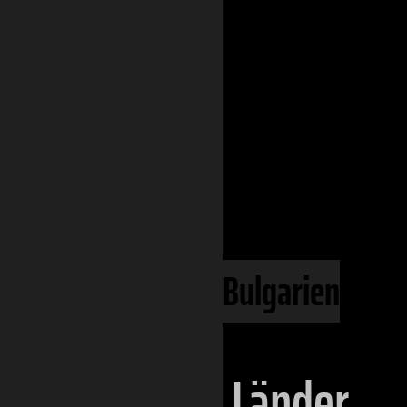
Phanerozoiku
Kontinente
Eurasien
Europa
Süd-Ost-Europ
Bulgarien
Länder