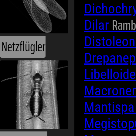
Dichochr
Rambu
Dilar
Distoleo
Netzflügler
Drepanep
Libelloid
Macrone
Mantisp
Megisto