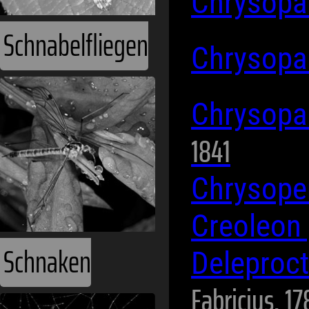
Chrysopa
Schnabelfliegen
Chrysopa
Chrysopa
1841
Chrysope
Creoleon
Schnaken
Deleproct
Fabricius, 17