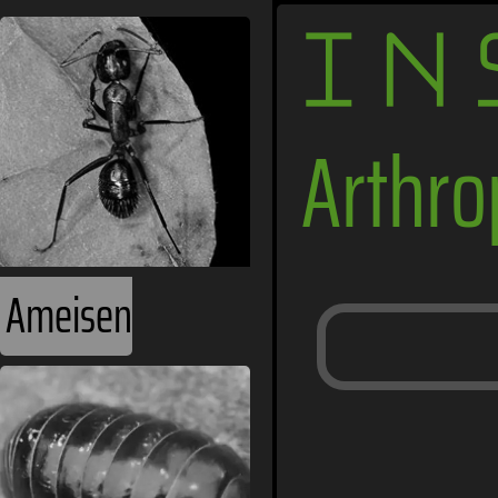
IN
Arthr
Ameisen