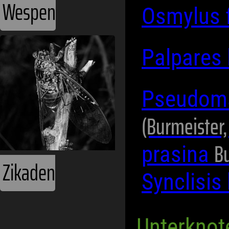
Wespen
Osmylus 
Palpares 
Pseudoma
(Burmeister,
Bu
prasina
Zikaden
Synclisis
Unterknot