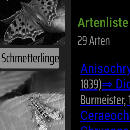
Artenliste
29 Arten
Schmetterlinge
Anisochr
1839)
⇒ Dic
Burmeister, 
Ceraeoch