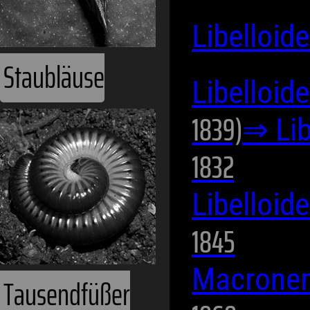
Libelloi
Staubläuse
Libelloi
1839)
⇒ Lib
1832
Libelloi
1845
Macronem
Tausendfüßer