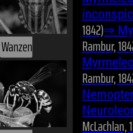
inconspi
1842)
⇒ My
Rambur, 184
Wanzen
Myrmele
Rambur, 184
Nemopter
Neurole
McLachlan, 