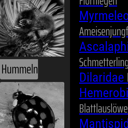
Florfliegen
Myrmeleo
Ameisenjung
Ascalaph
Schmetterlin
Hummeln
Dilaridae
Hemerob
Blattlauslöw
Mantispi