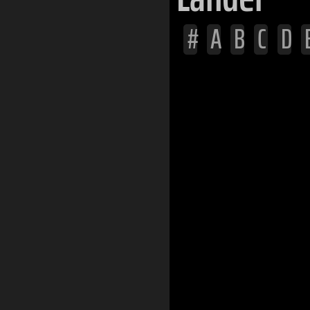
#
A
B
C
D
Afghanistan
Ägypten
Albanien
Algerien
Andorra
Angola
Argentinien
Armenien