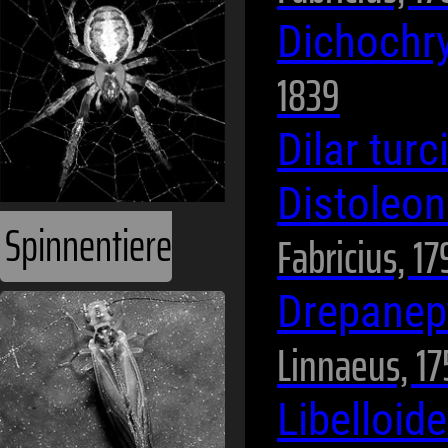
Dichochr
1839
Dilar tur
Distoleo
Spinnentiere
Fabricius, 1
Drepanep
Linnaeus, 17
Libelloid