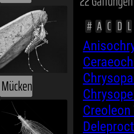
22 Gattungen
#
A
C
D
L
Anisochr
Ceraeoch
Chrysop
Mücken
Chrysope
Creoleon
Deleproc