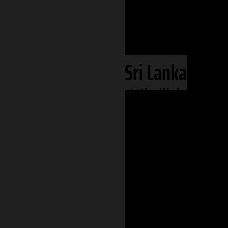
Eurasien
Asien
Süd-Asien
Sri Lanka
Nördliche Prov
Mannar
Uva Provinz
Zentrale Provi
Kandy