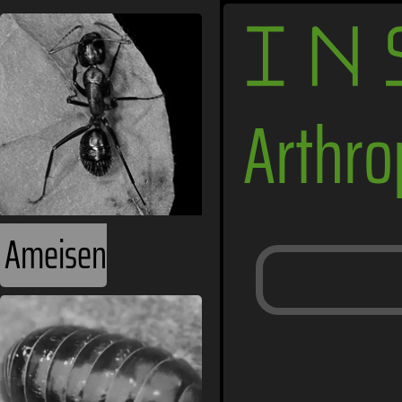
IN
Arthr
Ameisen