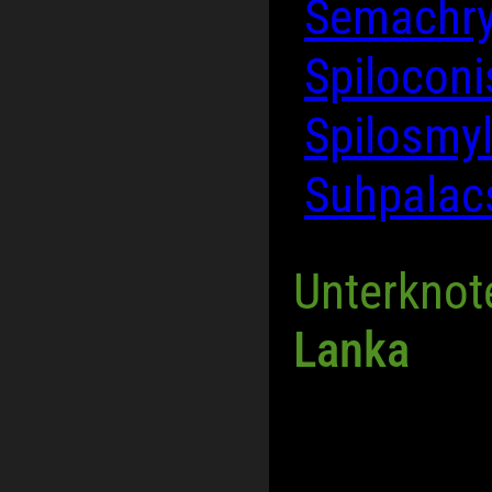
Semachry
Spiloconi
Spilosmyl
Suhpalac
Unterknot
Lanka