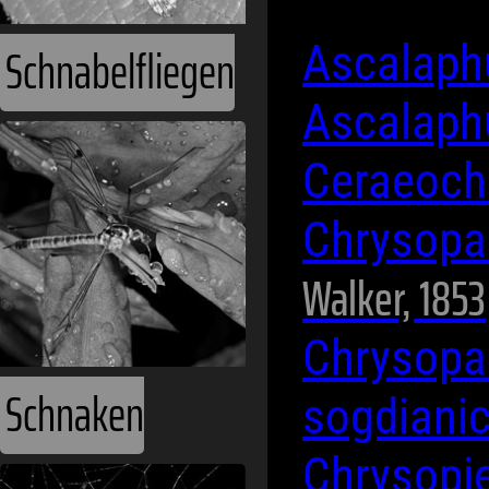
Schnabelfliegen
Ascalaph
Ascalaphu
Ceraeoch
Chrysopa
Walker, 1853
Chrysopa
Schnaken
sogdiani
Chrysopie