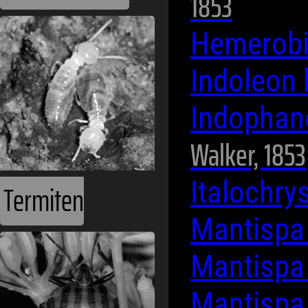
1853
Hemerobi
Indoleon
Indophan
Walker, 1853
Italochry
Termiten
Mantispa
Mantispa
Mantispa