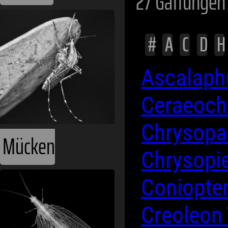
27 Gattungen
#
A
C
D
H
Ascalap
Ceraeoch
Chrysop
Mücken
Chrysopi
Coniopte
Creoleon