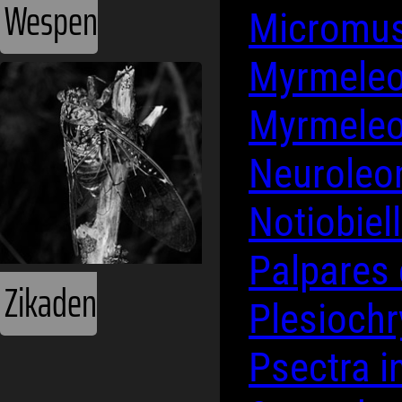
Wespen
Micromus
Myrmele
Myrmele
Neurole
Notiobiell
Palpares 
Zikaden
Plesiochr
Psectra i