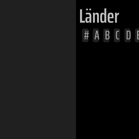
Länder
#
A
B
C
D
Afghanistan
Ägypten
Albanien
Algerien
Andorra
Angola