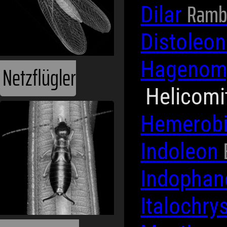
Rambu
Dilar
Distoleo
Hagenom
Netzflügler
Helicom
Hemerob
Indoleon
Indopha
Italochry