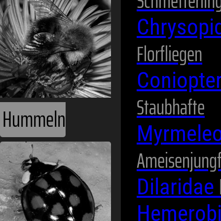
Schmetterlin
Chrysopi
Florfliegen
Coniopte
Staubhafte
Hummeln
Myrmeleo
Ameisenjung
Dilaridae
Hemerob