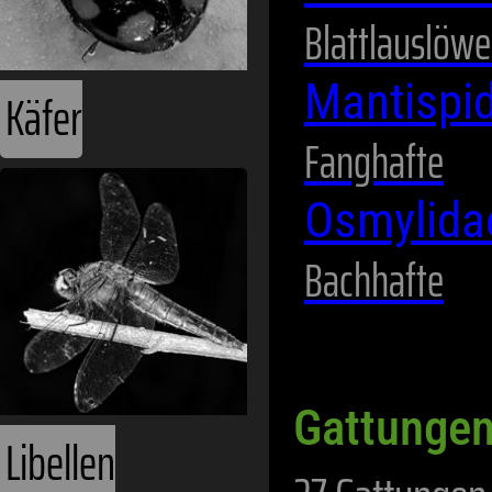
Blattlauslöw
Mantispi
Käfer
Fanghafte
Osmylid
Bachhafte
Gattungen
Libellen