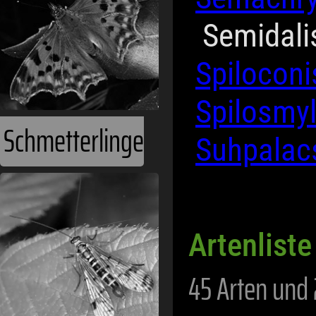
Semidal
Spilocon
Spilosmy
Schmetterlinge
Suhpala
Artenliste
45 Arten und 