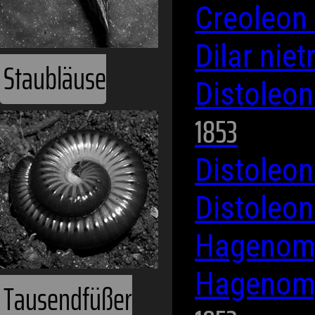
Creoleo
Dilar niet
Staubläuse
Distoleo
1853
Distoleon
Distoleon
Hagenomy
Hagenom
Tausendfüßer