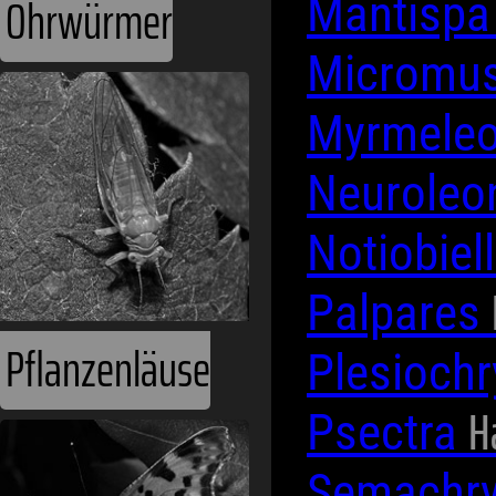
Ohrwürmer
Mantisp
Micromu
Myrmele
Neurole
Notiobiel
Palpares
Pflanzenläuse
Plesioch
H
Psectra
Semachr