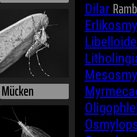
Rambu
Dilar
Erlikosm
Libelloid
Litholing
Mesosmy
Mücken
Myrmeca
Oligophl
Osmylop