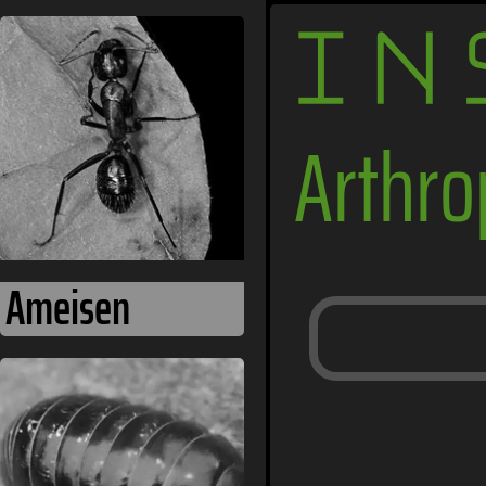
IN
Arthr
Ameisen