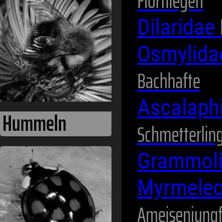
Florfliegen
Dilaridae
Osmylid
Bachhafte
Ascalaph
Hummeln
Schmetterlin
Grammoli
Myrmeleo
Ameisenjung