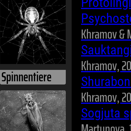
Protoling
Psychost
Khramov & M
Sauktang
Khramov, 20
Spinnentiere
Shurabon
Khramov, 20
Sogjuta 
Martynova, 