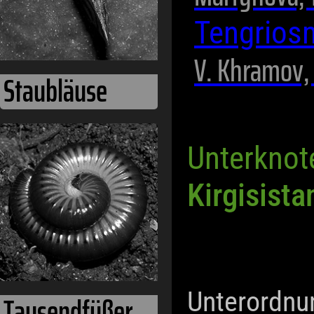
Tengrios
V. Khramov,
Staubläuse
Unterknot
Kirgisista
Unterordnu
Tausendfüßer