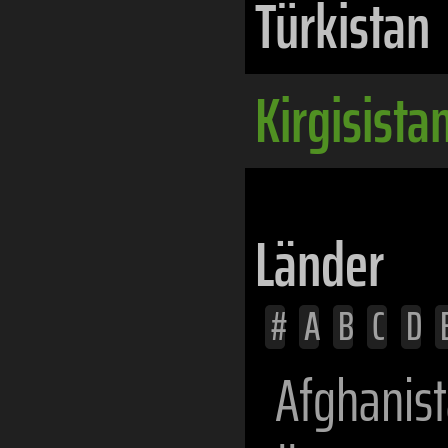
Türkistan
Kirgisista
Länder
#
A
B
C
D
Afghanis