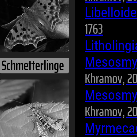
Libelloi
1763
Litholing
Mesosmyl
Schmetterlinge
Khramov, 20
Mesosmyl
Khramov, 20
Myrmeca