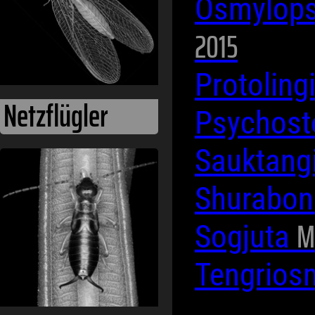
Osmylop
2015
Protoling
Netzflügler
Psychost
Sauktang
Shurabo
M
Sogjuta
Tengrios