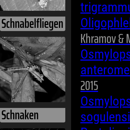
trigram
Schnabelfliegen
Oligophl
Khramov & M
Osmylops
anterome
2015
Osmylops
Schnaken
sogulens