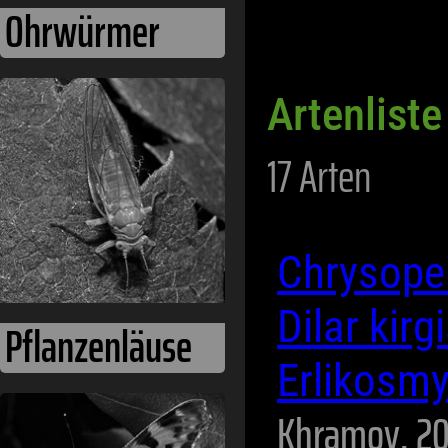
Ohrwürmer
Artenliste
17 Arten
Chrysope
Dilar kir
Pflanzenläuse
Erlikosm
Khramov, 20