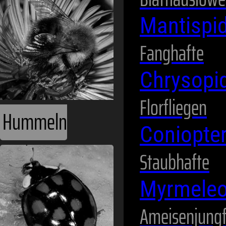
Mantispi
Fanghafte
Chrysopi
Florfliegen
Hummeln
Coniopte
Staubhafte
Myrmeleo
Ameisenjung