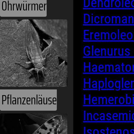
Dendrol
Ohrwürmer
Dicroman
Eremole
Glenurus
Haemato
Haplogle
Pflanzenläuse
Hemerob
Incasemi
Isosteno