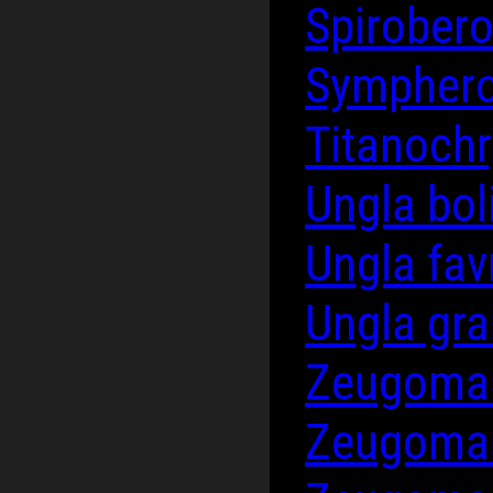
Spirober
Symphero
Titanoch
Ungla bol
Ungla fav
Ungla gra
Zeugoman
Zeugoman