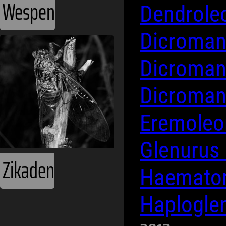
Wespen
Dendrole
Dicromant
Dicromant
Dicromant
Eremoleo
Glenurus
Zikaden
Haematom
Haplogle