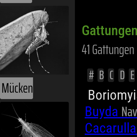
Gattungen
41 Gattungen 
#
B
C
D
E
Mücken
Boriomy
Nav
Buyda
Cacarull