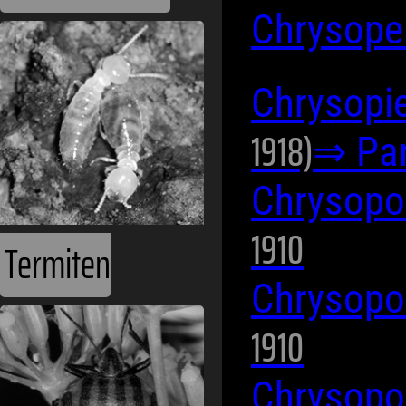
Chrysope
Chrysopie
1918)
⇒ Par
Chrysop
1910
Termiten
Chrysop
1910
Chrysop