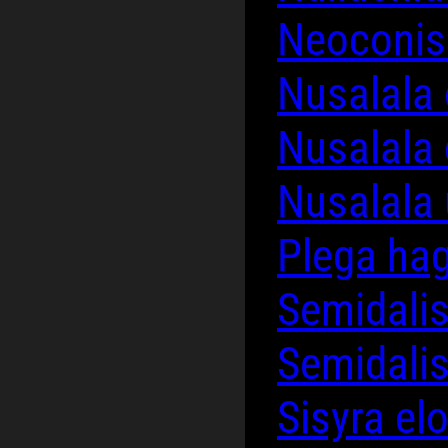
Neoconis
Nusalala
Nusalala
Nusalala
Plega ha
Semidali
Semidalis
Sisyra el