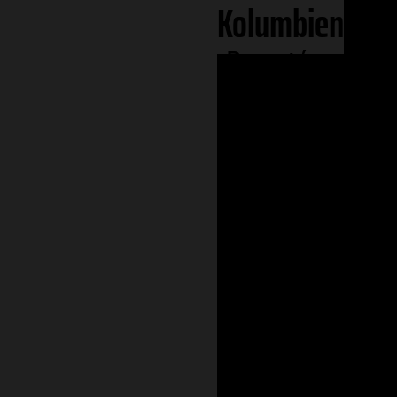
Kolumbien
Bogotá
Region Amazo
Departament
Departamento
Region Andina
Departamento
Departamento
Departamento