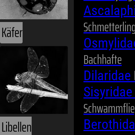
Ascalaph
Schmetterlin
Käfer
Osmylid
Bachhafte
Dilaridae
Sisyrida
Schwammflie
Berothid
Libellen