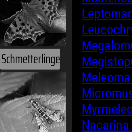
Leptoman
Leucoch
Megalom
Schmetterlinge
Megisto
Meleom
Micromu
Myrmele
Nacarina