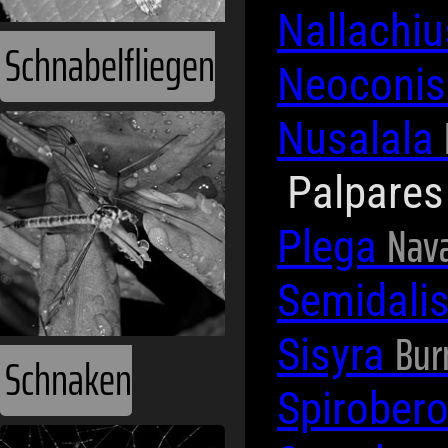
Nallachi
Schnabelfliegen
Neoconi
Nusalala
Palpare
Nava
Plega
Semidali
Bur
Sisyra
Schnaken
Spirober