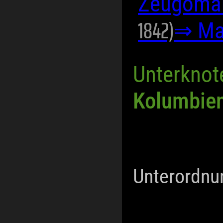
Zeugoman
1842)
⇒ Ma
Unterknot
Kolumbie
Unterordnu