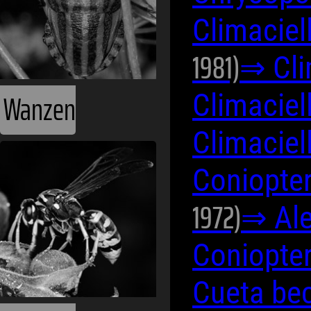
Climacie
1981)
⇒ Cli
Wanzen
Climaciel
Climaciel
Coniopte
1972)
⇒ Ale
Coniopte
Cueta be