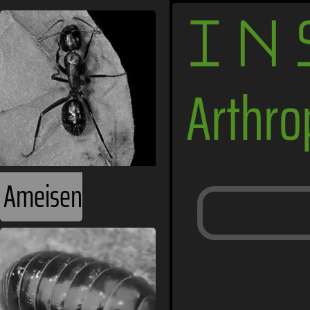
IN
Arthr
Ameisen