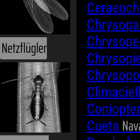
Ceraeoch
Chrysop
Chrysope
Netzflügler
Chrysopi
Chrysop
Climaciel
Coniopte
Nav
Cueta