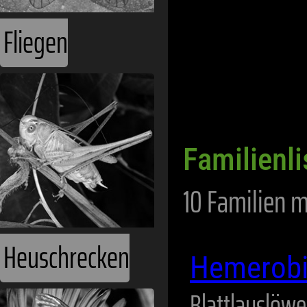
Fliegen
Familienl
10 Familien m
Heuschrecken
Hemerob
Blattlauslöw