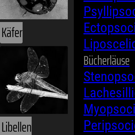
Psyllips
Ectopsoc
Käfer
Liposceli
Bücherläuse
Stenopso
Lachesill
Myopsoc
Libellen
Peripsoc