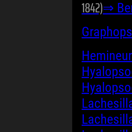
1842)
⇒ Ber
Graphops
Hemineur
Hyalopso
Hyalopso
Lachesill
Lachesil