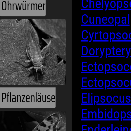
Ohrwürmer
Chelyop
Cuneopa
Cyrtops
Dorypter
Ectopsoc
Ectopso
Pflanzenläuse
Elipsocu
Embidop
Enderlein