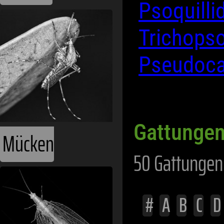
Psoquill
Trichops
Pseudoca
Gattungen 
Mücken
50 Gattungen 
#
A
B
C
D