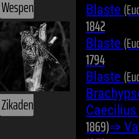
Wespen
(Eu
Blaste
1842
(Eu
Blaste
1794
(Eu
Blaste
Brachyps
Zikaden
Caecilius
1869)
⇒ Val