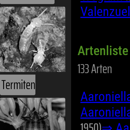
Valenzue
Artenliste 
133 Arten
Termiten
Aaroniell
Aaroniell
1950)
⇒ Aar