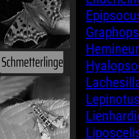
Epipsoc
Graphop
Hemineu
Schmetterlinge
Hyalops
Lachesill
Lepinotu
Lienhardi
Liposceli