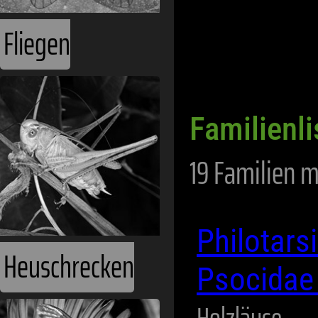
Fliegen
Familienli
19 Familien m
Philotars
Heuschrecken
Psocida