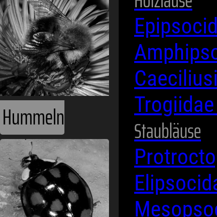
Holzläuse
Epipsoci
Amphips
Caeciliu
Trogiida
Hummeln
Staubläuse
Protroct
Elipsoci
Mesopso