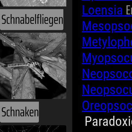
E
Loensia
Schnabelfliegen
Mesopso
Metyloph
Myopsoc
Neopsoc
Neopsoc
Oreopso
Schnaken
Paradox