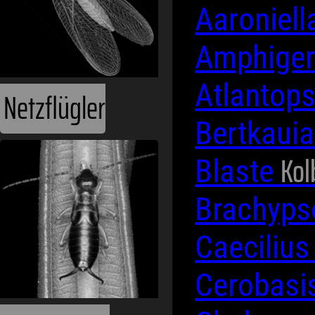
Aaroniell
Amphiger
Atlantop
Netzflügler
Bertkaui
Kol
Blaste
Brachyp
Caeciliu
Cerobasi