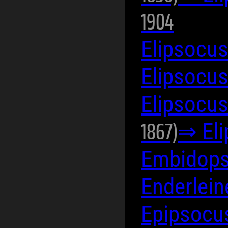
1904
Elipsocu
Elipsocus
Elipsocu
1867)
⇒ Eli
Embidops
Enderlein
Epipsocu