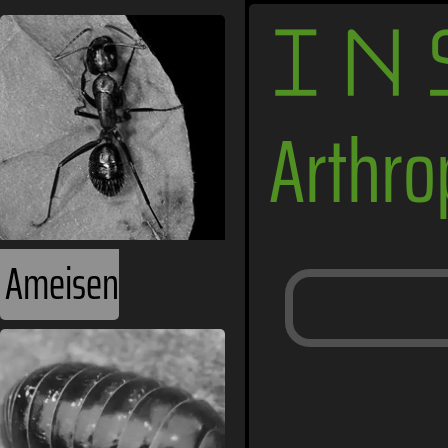
IN
Arthr
Ameisen