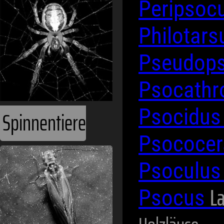
Peripsoc
Philotar
Pseudop
Psocath
Psocidu
Spinnentiere
Psococer
Psoculu
La
Psocus