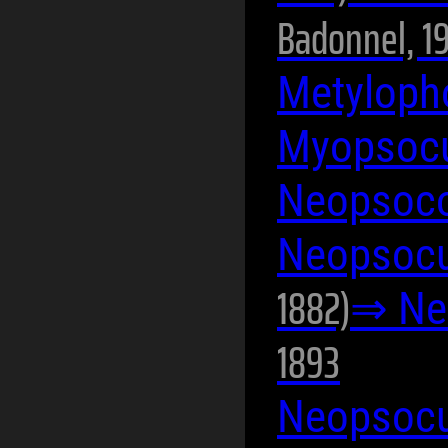
Badonnel, 1
Metyloph
Myopsocu
Neopsoco
Neopsoc
1882)
⇒ Neo
1893
Neopsocu