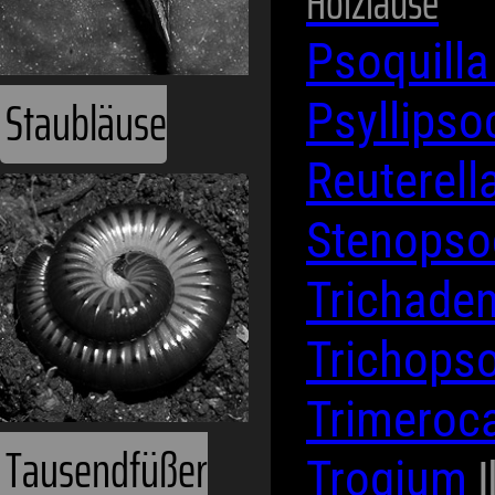
Holzläuse
Psoquill
Staubläuse
Psyllips
Reuterell
Stenops
Trichade
Trichops
Trimeroc
Tausendfüßer
I
Trogium