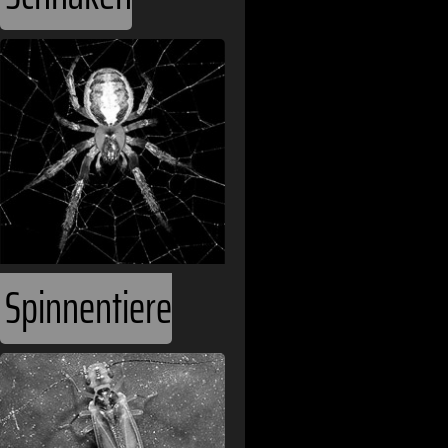
Armenien
Australien
Bahamas
Bahrain
Bangladesch
Barbados
Belgien
Spinnentiere
Belize
Benin
Bhutan