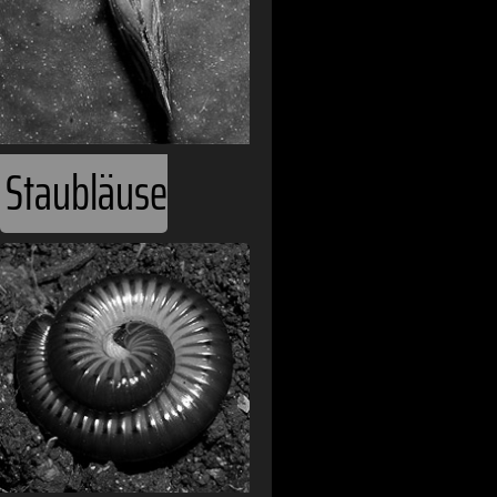
Bolivien
Bosnien und 
Brasilien
Staubläuse
Bulgarien
Burkina Faso
Chile
China
Costa Rica
Dänemark