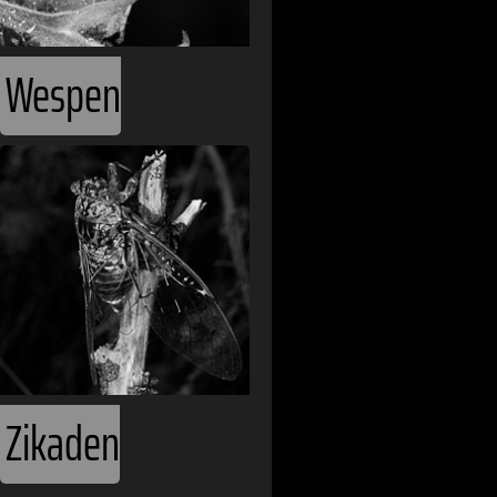
Guinea-Bissa
Guyana
Wespen
Haiti
Honduras
Indien
Indonesien
Iran
Irland
Island
Zikaden
Israel