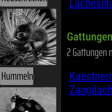
Lachesill
Gattungen
2 Gattungen 
Hummeln
Kaestneri
Zangilach