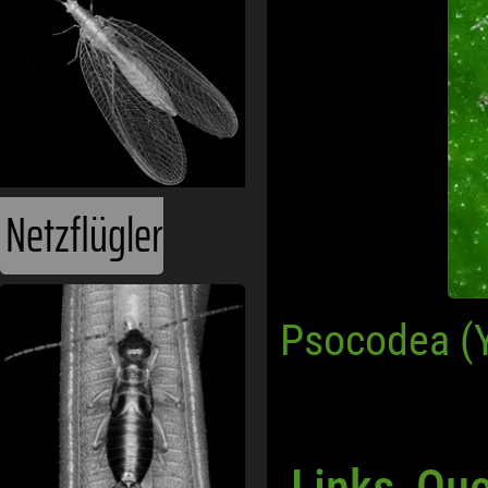
Netzflügler
Psocodea (
Links, Qu