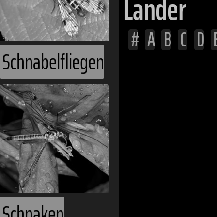
Länder
#
A
B
C
D
Schnabelfliegen
Afghanistan
Ägypten
Albanien
Algerien
Angola
Äquatorialgu
Argentinien
Schnaken