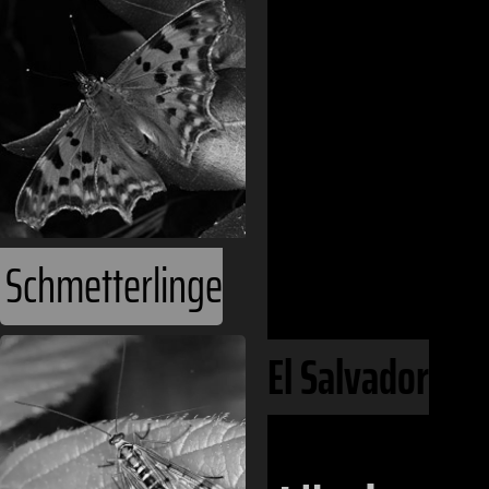
Ecoregionen
Phanerozoiku
Kontinente
Amerika
Schmetterlinge
Zentralamerika
El Salvador