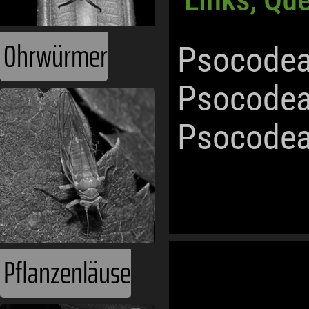
Ohrwürmer
Psocodea
Psocodea
Psocodea
Weltmeere
Pflanzenläuse