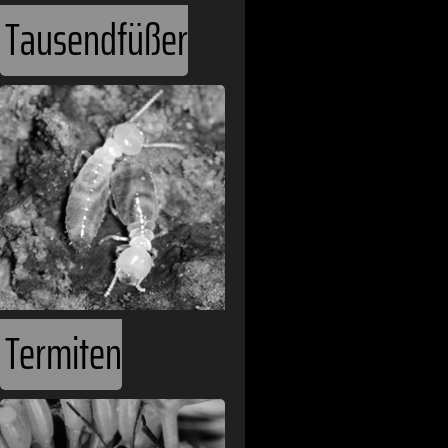
Demokratisch
Tausendfüßer
Deutschland
Dominica
Dominikanisc
Dschibuti
Ecuador
El Salvador
Elfenbeinküst
Termiten
Estland
Ethiopien