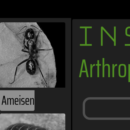
IN
Arthr
Ameisen