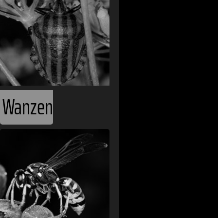
Fidschi
Finland
Frankreich
Gabun
Wanzen
Georgien
Ghana
Griechenland
Guatemala
Guinea