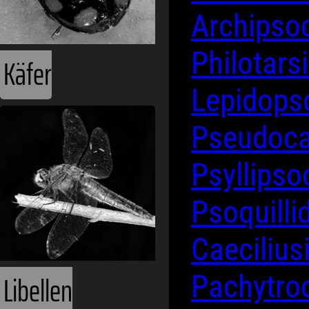
Archipso
Philotars
Käfer
Lepidops
Pseudoca
Psyllips
Psoquill
Caeciliu
Libellen
Pachytro