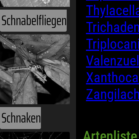
Thylacell
Schnabelfliegen
Trichade
Triplocan
Valenzue
Xanthoca
Zangilach
Schnaken
Artenlist