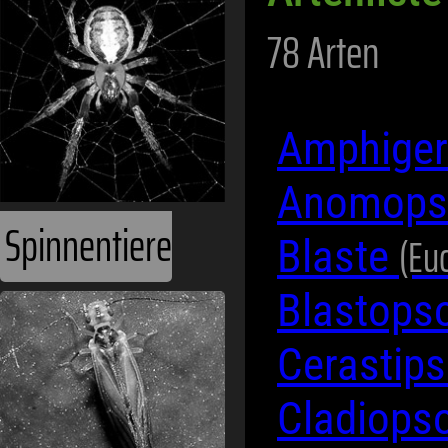
78 Arten
Amphiger
Anomopso
Spinnentiere
(Eu
Blaste
Blastopso
Cerastips
Cladiops