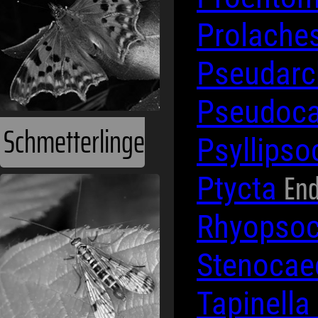
Prolaches
Pseudarc
Pseudoca
Schmetterlinge
Psyllips
End
Ptycta
Rhyopso
Stenocae
Tapinella