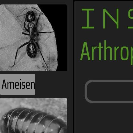
IN
Arthr
Ameisen