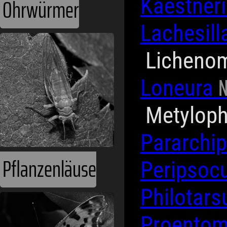
Ohrwürmer
Kaestneri
Lachesill
Licheno
N
Loneura
Metylop
Pararchi
Pflanzenläuse
Peripsoc
Philotar
Proento