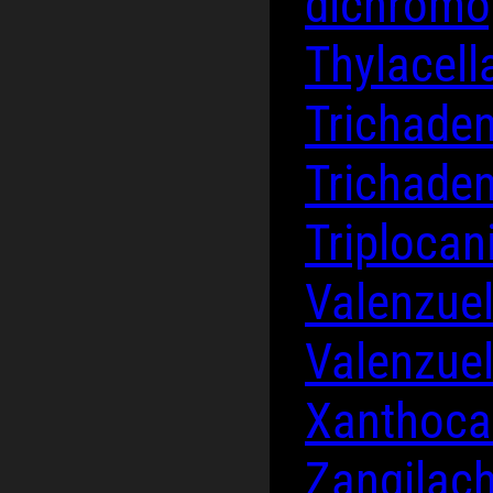
dichromo
Thylacel
Trichade
Trichade
Triplocan
Valenzue
Valenzue
Xanthoca
Zangilach