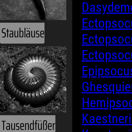
Dasydeme
Ectopsoc
Staubläuse
Ectopsoc
Ectopsoc
Epipsocu
Ghesquier
Hemipsoc
Kaestneri
Tausendfüßer