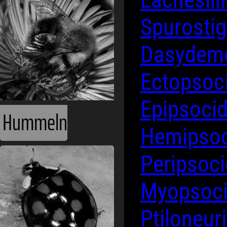
Spurosti
Dasydeme
Ectopsoc
Epipsoci
Hummeln
Hemipso
Peripsoc
Myopsoc
Ptiloneur