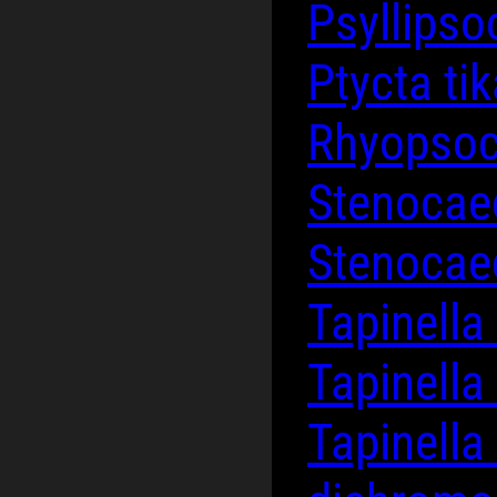
Psyllipso
Ptycta ti
Rhyopso
Stenocaec
Stenocae
Tapinell
Tapinell
Tapinell