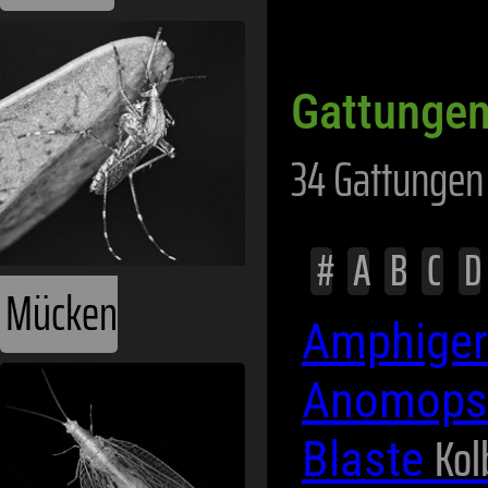
Gattungen
34 Gattungen 
#
A
B
C
D
Mücken
Amphiger
Anomops
Kol
Blaste