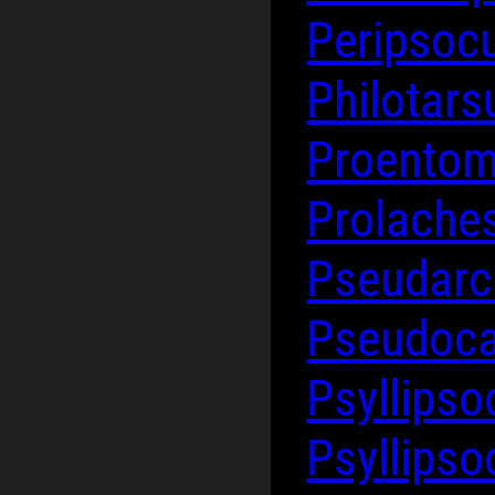
Peripsoc
Philotars
Proento
Prolache
Pseudarc
Pseudocae
Psyllips
Psyllipso