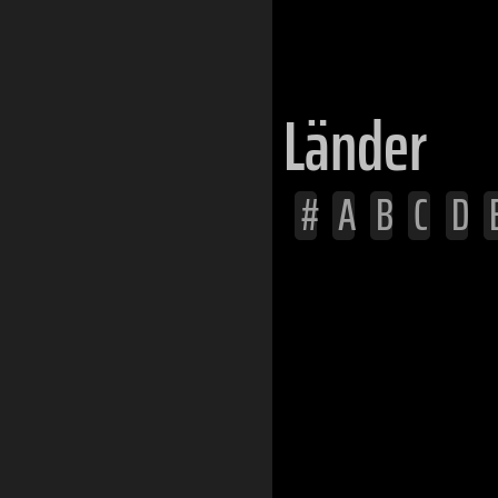
Huehuetenan
Länder
#
A
B
C
D
Afghanistan
Ägypten
Albanien
Algerien
Angola