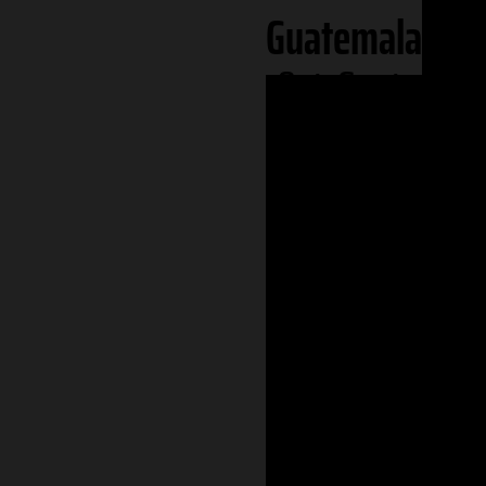
Guatemala
Ost-Guatemal
Alta Verapaz
Izabal
Jalapa
Petén
West-Guatema
Chimaltenang
Guatemala De