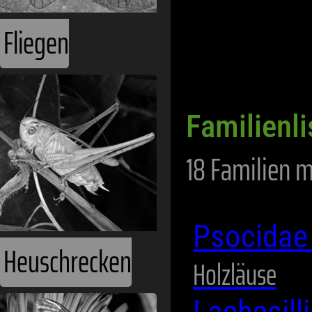
Fliegen
Familienl
18 Familien m
Psocida
Heuschrecken
Holzläuse
Lachesill