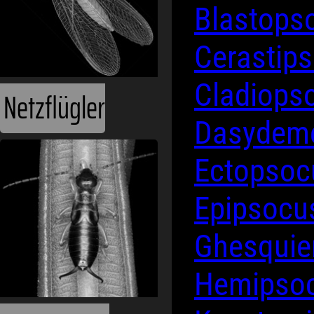
Blastops
Cerastip
Cladiops
Netzflügler
Dasydem
Ectopso
Epipsoc
Ghesquie
Hemipso