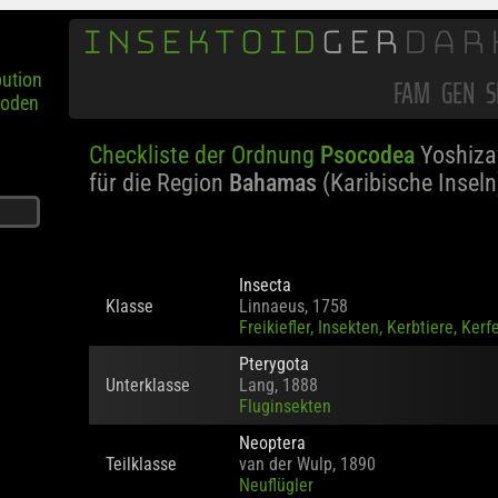
INSEKTOID
GER
DAR
bution
poden
FAM
GEN
S
Checkliste der Ordnung
Psocodea
Yoshiza
für die Region
Bahamas
(Karibische Inseln
Insecta
Klasse
Linnaeus, 1758
Freikiefler, Insekten, Kerbtiere, Kerf
Pterygota
Unterklasse
Lang, 1888
Fluginsekten
Neoptera
Teilklasse
van der Wulp, 1890
Neuflügler