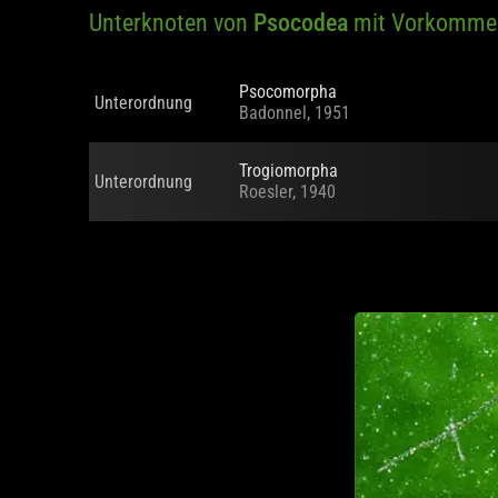
Unterknoten von
Psocodea
mit Vorkomme
Psocomorpha
Unterordnung
Badonnel, 1951
Trogiomorpha
Unterordnung
Roesler, 1940