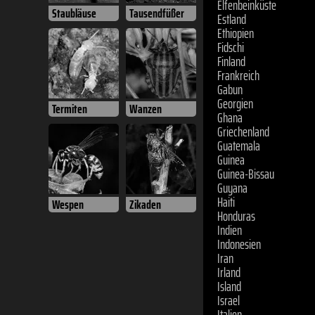
Estland
Staubläuse
Tausendfüßer
Ethiopien
Fidschi
Finland
Frankreich
Gabun
Georgien
Ghana
Termiten
Wanzen
Griechenland
Guatemala
Guinea
Guinea-Bissau
Guyana
Haiti
Wespen
Zikaden
Honduras
Indien
Indonesien
Iran
Irland
Island
Israel
Italien