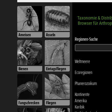
Taxonomie & Distri
Browser für Arthro
Ameisen
Asseln
Regionen-Suche
Weltmeere
Bienen
Eintagsfliegen
Ecoregionen
Phanerozoikum
Kontinente
Amerika
Fangschrecken
Fliegen
Karibik
Karibische Inseln