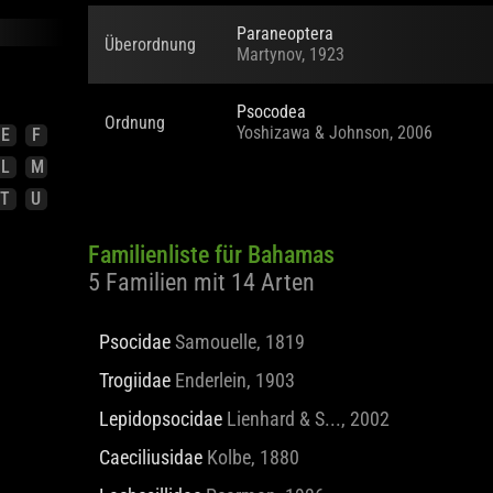
Paraneoptera
Überordnung
Martynov, 1923
E
F
Psocodea
Ordnung
Yoshizawa & Johnson, 2006
L
M
T
U
Familienliste für Bahamas
5 Familien mit 14 Arten
Psocidae
Samouelle, 1819
Trogiidae
Enderlein, 1903
Lepidopsocidae
Lienhard & S..., 2002
Caeciliusidae
Kolbe, 1880