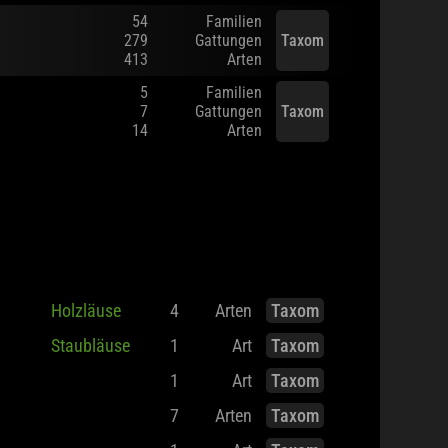
54
Familien
279
Gattungen
Taxom
413
Arten
5
Familien
7
Gattungen
Taxom
14
Arten
Holzläuse
4
Arten
Taxom
Staubläuse
1
Art
Taxom
1
Art
Taxom
7
Arten
Taxom