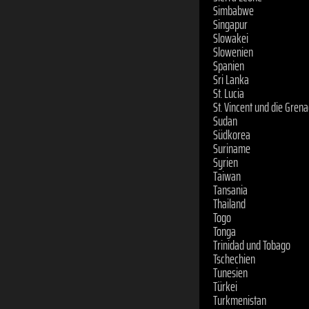
Simbabwe
Singapur
Slowakei
Slowenien
Spanien
Sri Lanka
St. Lucia
St. Vincent und die Gren
Sudan
Südkorea
Suriname
Syrien
Taiwan
Tansania
Thailand
Togo
Tonga
Trinidad und Tobago
Tschechien
Tunesien
Türkei
Turkmenistan
Uganda