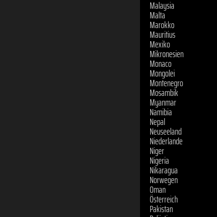
Malaysia
Malta
Marokko
Mauritius
Mexiko
Mikronesien
Monaco
Mongolei
Montenegro
Mosambik
Myanmar
Namibia
Nepal
Neuseeland
Niederlande
Niger
Nigeria
Nikaragua
Norwegen
Oman
Österreich
Pakistan
Palästina