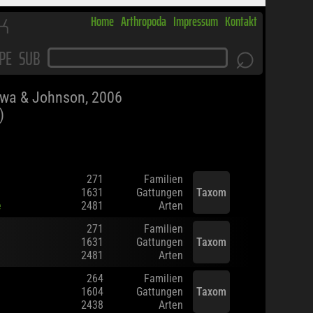
K
Home
Arthropoda
Impressum
Kontakt
⌕
PE
SUB
wa & Johnson, 2006
)
271
Familien
1631
Gattungen
Taxom
e
2481
Arten
271
Familien
1631
Gattungen
Taxom
2481
Arten
264
Familien
1604
Gattungen
Taxom
2438
Arten