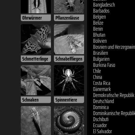
Bangladesch
Barbados
Belgien
Ohrwürmer
Pflanzenläuse
Belize
Benin
Bhutan
Bolivien
Bosnien und Herzegowi
Brasilien
Bulgarien
Schmetterlinge
Schnabelfliegen
Burkina Faso
Chile
China
Costa Rica
Dänemark
Demokratische Republik
Deutschland
Schnaken
Spinnentiere
Dominica
Dominikanische Republi
Dschibuti
Ecuador
El Salvador
Elfenbeinküste