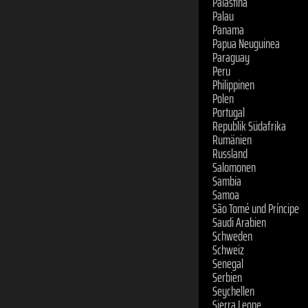
Palau
Panama
Papua Neuguinea
Paraguay
Peru
Philippinen
Polen
Portugal
Republik Südafrika
Rumänien
Russland
Salomonen
Sambia
Samoa
São Tomé und Príncipe
Saudi Arabien
Schweden
Schweiz
Senegal
Serbien
Seychellen
Sierra Leone