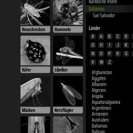
Bahamas
San Salvador
Länder
Heuschrecken
Hummeln
#
A
B
C
D
G
H
I
J
K
N
O
P
R
S
V
W
Z
Afghanistan
Käfer
Libellen
Ägypten
Albanien
Algerien
Angola
Äquatorialguinea
Argentinien
Armenien
Mücken
Netzflügler
Australien
Bahamas
Bahrain