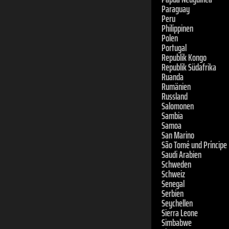
Peru
Philippinen
Polen
Portugal
Republik Kongo
Republik Südafrika
Ruanda
Rumänien
Russland
Salomonen
Sambia
Samoa
San Marino
São Tomé und Príncipe
Saudi Arabien
Schweden
Schweiz
Senegal
Serbien
Seychellen
Sierra Leone
Simbabwe
Singapur
Slowakei