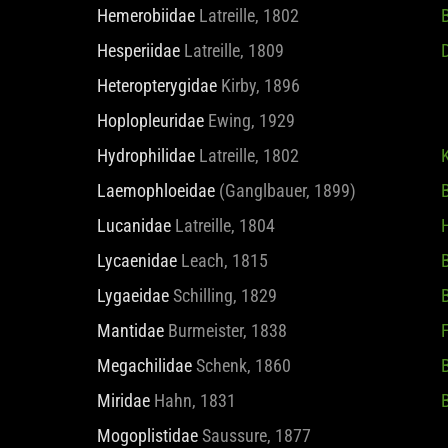
Hemerobiidae
Latreille, 1802
B
Hesperiidae
Latreille, 1809
D
Heteropterygidae
Kirby, 1896
Hoplopleuridae
Ewing, 1929
Hydrophilidae
Latreille, 1802
Laemophloeidae
(Ganglbauer, 1899)
B
Lucanidae
Latreille, 1804
H
Lycaenidae
Leach, 1815
B
Lygaeidae
Schilling, 1829
Mantidae
Burmeister, 1838
Megachilidae
Schenk, 1860
Miridae
Hahn, 1831
Mogoplistidae
Saussure, 1877