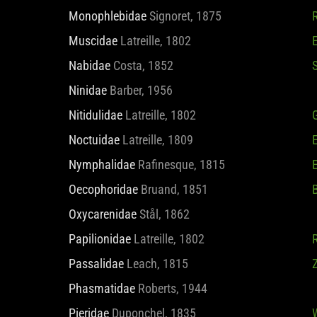
Monophlebidae
Signoret, 1875
R
Muscidae
Latreille, 1802
E
Nabidae
Costa, 1852
Ninidae
Barber, 1956
Nitidulidae
Latreille, 1802
Noctuidae
Latreille, 1809
Nymphalidae
Rafinesque, 1815
E
Oecophoridae
Bruand, 1851
B
Oxycarenidae
Stål, 1862
Papilionidae
Latreille, 1802
R
Passalidae
Leach, 1815
Phasmatidae
Roberts, 1944
Pieridae
Duponchel, 1835