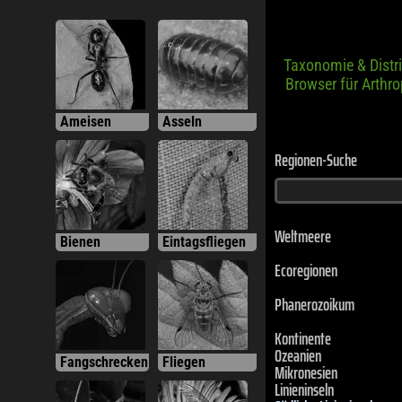
Taxonomie & Distr
Browser für Arthr
Ameisen
Asseln
Regionen-Suche
Weltmeere
Bienen
Eintagsfliegen
Ecoregionen
Phanerozoikum
Kontinente
Ozeanien
Mikronesien
Fangschrecken
Fliegen
Linieninseln
Südliche Linieninseln
Caroline-Insel