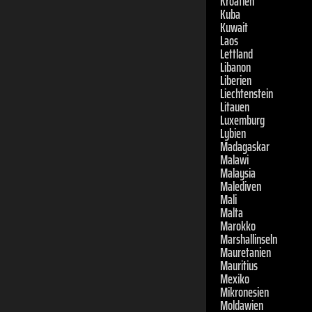
Kuwait
Laos
Lettland
Libanon
Liberien
Liechtenstein
Litauen
Luxemburg
Lybien
Madagaskar
Malawi
Malaysia
Malediven
Mali
Malta
Marokko
Marshallinseln
Mauretanien
Mauritius
Mexiko
Mikronesien
Moldawien
Monaco
Mongolei