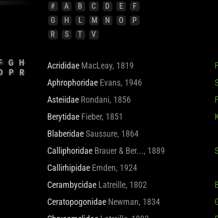
#
A
B
C
D
E
F
G
H
L
M
N
O
P
R
S
T
V
F
G
H
O
P
R
Acrididae
MacLeay, 1819
Aphrophoridae
Evans, 1946
Asteiidae
Rondani, 1856
F
Berytidae
Fieber, 1851
Blaberidae
Saussure, 1864
Calliphoridae
Brauer & Ber..., 1889
Callirhipidae
Emden, 1924
Cerambycidae
Latreille, 1802
Ceratopogonidae
Newman, 1834