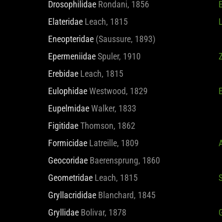
Drosophilidae
Rondani, 1856
E
Elateridae
Leach, 1815
Eneopteridae
(Saussure, 1893)
Epermeniidae
Spuler, 1910
Z
Erebidae
Leach, 1815
Eulophidae
Westwood, 1829
Eupelmidae
Walker, 1833
Figitidae
Thomson, 1862
Formicidae
Latreille, 1809
Geocoridae
Baerensprung, 1860
Geometridae
Leach, 1815
Gryllacrididae
Blanchard, 1845
Gryllidae
Bolivar, 1878
G