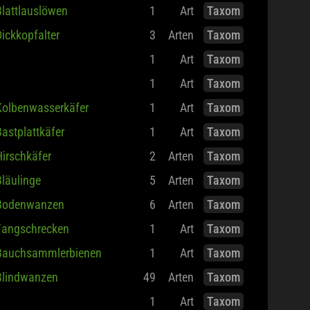
lattlauslöwen
1
Art
Taxom
ickkopfalter
3
Arten
Taxom
1
Art
Taxom
1
Art
Taxom
Kolbenwasserkäfer
1
Art
Taxom
astplattkäfer
1
Art
Taxom
irschkäfer
2
Arten
Taxom
läulinge
5
Arten
Taxom
Bodenwanzen
6
Arten
Taxom
Fangschrecken
1
Art
Taxom
Bauchsammlerbienen
1
Art
Taxom
Blindwanzen
49
Arten
Taxom
1
Art
Taxom