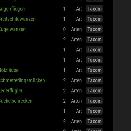
Augenfliegen
1
Art
Taxom
Breitschildwanzen
1
Art
Taxom
Kugelwanzen
0
Arten
Taxom
2
Arten
Taxom
1
Art
Taxom
1
Art
Taxom
Holzläuse
1
Art
Taxom
Schmetterlingsmücken
2
Arten
Taxom
ederflügler
2
Arten
Taxom
Buckelschrecken
2
Arten
Taxom
1
Art
Taxom
2
Arten
Taxom