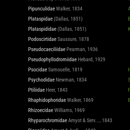
Pipunculidae
Walker, 1834
Plataspidae
(Dallas, 1851)
Plataspididae
(Dallas, 1851)
Podoscirtidae
Saussure, 1878
Pseudocaeciliidae
Pearman, 1936
Pseudophyllodromiidae
Hebard, 1929
Psocidae
Samouelle, 1819
Psychodidae
Newman, 1834
Ptiliidae
Heer, 1843
F
Rhaphidophoridae
Walker, 1869
Rhizoecidae
Williams, 1969
Rhyparochromidae
Amyot & Serv..., 1843