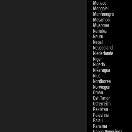
Montenegro
Mosambik
Myanmar
Namibia
Nauru
Nepal
Neuseeland
Niederlande
Niger
Nigeria
Nikaragua
Niue
Nordkorea
Norwegen
Oman
Ost-Timor
Österreich
Pakistan
Palästina
Palau
Panama
Papua Neuguinea
Paraguay