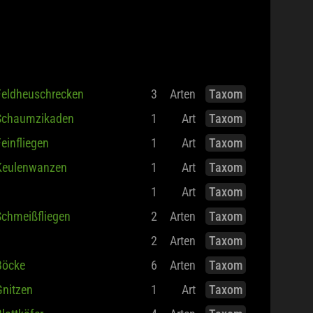
Feldheuschrecken
3
Arten
Taxom
Schaumzikaden
1
Art
Taxom
einfliegen
1
Art
Taxom
Keulenwanzen
1
Art
Taxom
1
Art
Taxom
Schmeißfliegen
2
Arten
Taxom
2
Arten
Taxom
Böcke
6
Arten
Taxom
Gnitzen
1
Art
Taxom