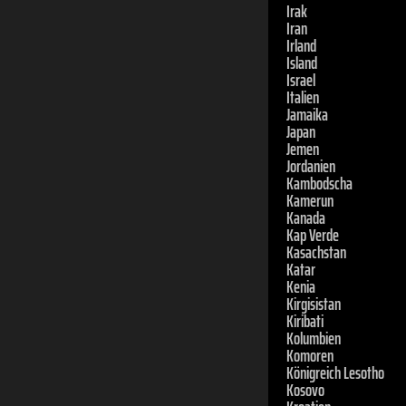
Irland
Island
Israel
Italien
Jamaika
Japan
Jemen
Jordanien
Kambodscha
Kamerun
Kanada
Kap Verde
Kasachstan
Katar
Kenia
Kirgisistan
Kiribati
Kolumbien
Komoren
Königreich Lesotho
Kosovo
Kroatien
Kuba