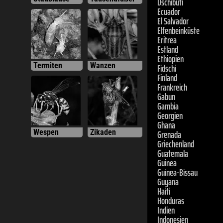
El Salvador
Elfenbeinküste
Eritrea
Estland
Ethiopien
Fidschi
Termiten
Wanzen
Finland
Frankreich
Gabun
Gambia
Georgien
Ghana
Grenada
Wespen
Zikaden
Griechenland
Guatemala
Guinea
Guinea-Bissau
Guyana
Haiti
Honduras
Indien
Indonesien
Irak
Iran