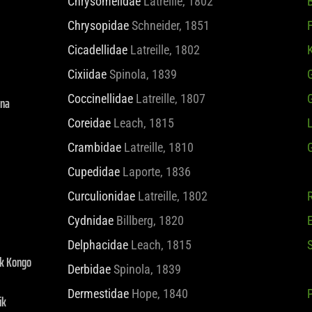
Chrysomelidae
Latreille, 1802
B
Chrysopidae
Schneider, 1851
F
Cicadellidae
Latreille, 1802
K
Cixiidae
Spinola, 1839
G
ina
Coccinellidae
Latreille, 1807
Coreidae
Leach, 1815
Crambidae
Latreille, 1810
Cupedidae
Laporte, 1836
Curculionidae
Latreille, 1802
Cydnidae
Billberg, 1820
ik Kongo
Delphacidae
Leach, 1815
Derbidae
Spinola, 1839
ik
Dermestidae
Hope, 1840
P