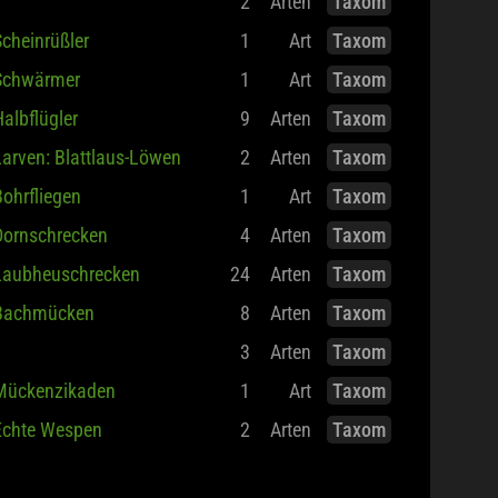
2
Arten
Taxom
cheinrüßler
1
Art
Taxom
Schwärmer
1
Art
Taxom
albflügler
9
Arten
Taxom
arven: Blattlaus-Löwen
2
Arten
Taxom
ohrfliegen
1
Art
Taxom
Dornschrecken
4
Arten
Taxom
Laubheuschrecken
24
Arten
Taxom
Bachmücken
8
Arten
Taxom
3
Arten
Taxom
Mückenzikaden
1
Art
Taxom
Echte Wespen
2
Arten
Taxom