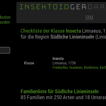
INSEKTOID
GER
DA
ibution
opoden
FAM
Checkliste der Klasse
Insecta
Linnaeus, 
für die Region
Südliche Linieninseln
(Lini
Insecta
Klasse
Linnaeus, 1758
Freikiefler, Insekten, Kerbtiere, Ker
Familienliste für Südliche Linieninseln
85 Familien mit 250 Arten und 18 Untera