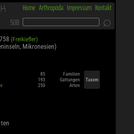
RK
Home
Arthropoda
Impressum
Kontakt
⌕
SUB
1758
(Freikiefler)
eninseln, Mikronesien)
85
Familien
193
Gattungen
Taxom
fe
250
Arten
rten