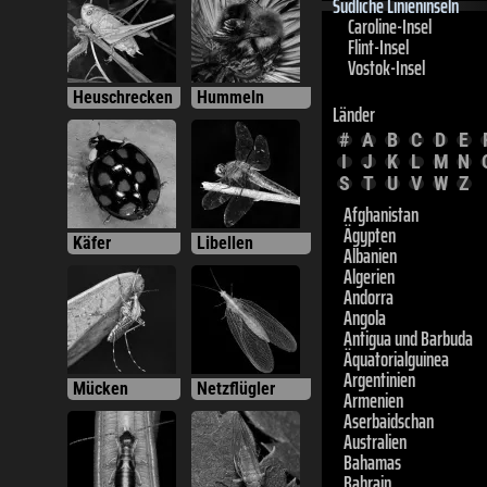
Flint-Insel
Vostok-Insel
Länder
Heuschrecken
Hummeln
#
A
B
C
D
E
I
J
K
L
M
N
S
T
U
V
W
Z
Afghanistan
Ägypten
Albanien
Käfer
Libellen
Algerien
Andorra
Angola
Antigua und Barbuda
Äquatorialguinea
Argentinien
Armenien
Mücken
Netzflügler
Aserbaidschan
Australien
Bahamas
Bahrain
Bangladesch