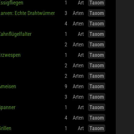
ssigfliegen
1
Art
Taxom
Larven: Echte Drahtwürmer
3
Arten
Taxom
4
Arten
Taxom
ahnflügelfalter
1
Art
Taxom
2
Arten
Taxom
Erzwespen
1
Art
Taxom
2
Arten
Taxom
2
Arten
Taxom
Ameisen
9
Arten
Taxom
3
Arten
Taxom
Spanner
1
Art
Taxom
4
Arten
Taxom
rillen
1
Art
Taxom