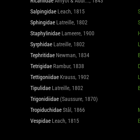
Ricaniidae
Amyot & Audi..., 1843
Salpingidae
Leach, 1815
S
Sphingidae
Latreille, 1802
Staphylinidae
Lameere, 1900
H
Syrphidae
Latreille, 1802
L
Tephritidae
Newman, 1834
B
Tetrigidae
Rambur, 1838
Tettigoniidae
Krauss, 1902
Tipulidae
Latreille, 1802
Trigonidiidae
(Saussure, 1870)
Tropiduchidae
Stål, 1866
Vespidae
Leach, 1815