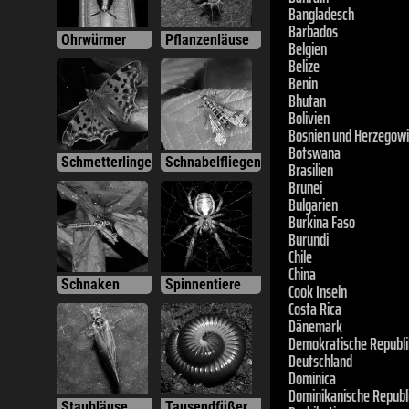
Barbados
Belgien
Ohrwürmer
Pflanzenläuse
Belize
Benin
Bhutan
Bolivien
Bosnien und Herzegow
Botswana
Brasilien
Schmetterlinge
Schnabelfliegen
Brunei
Bulgarien
Burkina Faso
Burundi
Chile
China
Cook Inseln
Schnaken
Spinnentiere
Costa Rica
Dänemark
Demokratische Republ
Deutschland
Dominica
Dominikanische Republ
Dschibuti
Staubläuse
Tausendfüßer
Ecuador