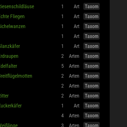
iesenschildläuse
1
Art
Taxom
chte Fliegen
1
Art
Taxom
Sichelwanzen
1
Art
Taxom
1
Art
Taxom
Glanzkäfer
1
Art
Taxom
Erdraupen
2
Arten
Taxom
delfalter
5
Arten
Taxom
reitflügelmotten
2
Arten
Taxom
2
Arten
Taxom
itter
2
Arten
Taxom
Zuckerkäfer
1
Art
Taxom
4
Arten
Taxom
Weißlinge
3
Arten
Taxom