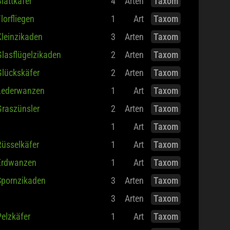
lattkäfer
4
Arten
Taxom
lorfliegen
1
Art
Taxom
leinzikaden
3
Arten
Taxom
lasflügelzikaden
2
Arten
Taxom
Glückskäfer
2
Arten
Taxom
Lederwanzen
1
Art
Taxom
Graszünsler
2
Arten
Taxom
1
Art
Taxom
Rüsselkäfer
1
Art
Taxom
Erdwanzen
1
Art
Taxom
Spornzikaden
3
Arten
Taxom
3
Arten
Taxom
elzkäfer
1
Art
Taxom