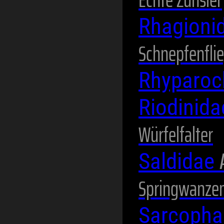
Rhagioni
Schnepfenfli
Rhyparo
Riodinid
Würfelfalter
Saldidae
Springwanze
Sarcopha