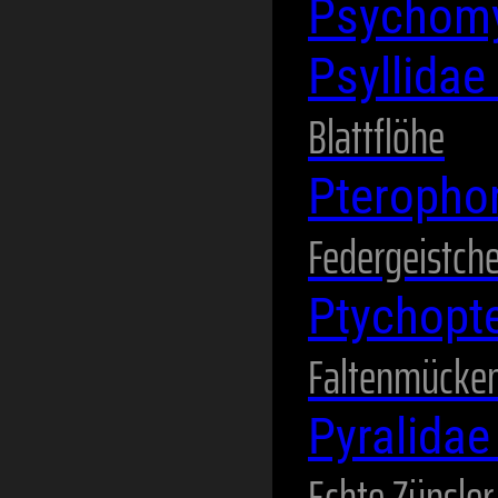
Psychom
Psyllidae
Blattflöhe
Pteropho
Federgeistch
Ptychopt
Faltenmücke
Pyralida
Echte Zünsler