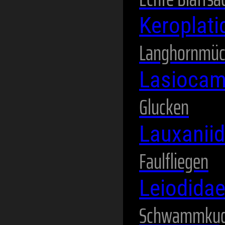
Keroplat
Langhornmü
Lasioca
Glucken
Lauxanii
Faulfliegen
Leiodida
Schwammkug