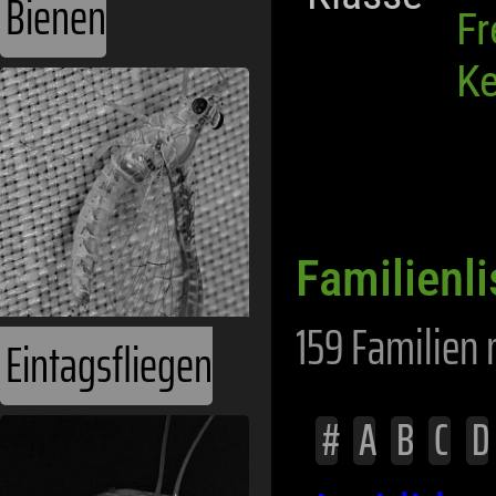
Bienen
Fr
Ke
Familienl
159 Familien 
Eintagsfliegen
#
A
B
C
D