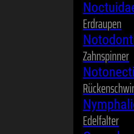
Noctuida
Erdraupen
Notodont
Zahnspinner
Notonect
Rückenschw
Nymphal
Edelfalter