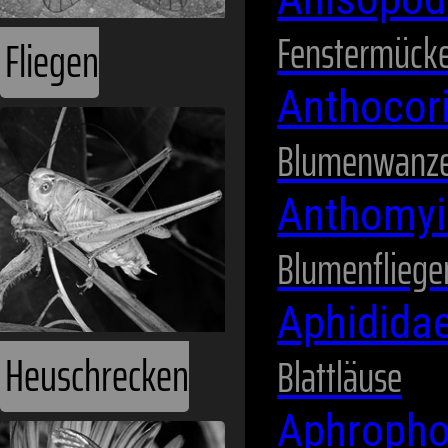
Fenstermück
Fliegen
Anthocor
Blumenwanz
Anthomyi
Blumenfliege
Aphidida
Heuschrecken
Blattläuse
Aphropho