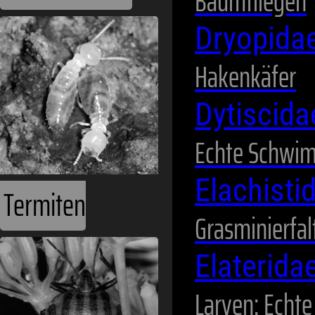
Baumfliegen
Dryopida
Hakenkäfer
Dytiscid
Echte Schwi
Elachisti
Termiten
Grasminierfal
Elaterida
Larven: Echt