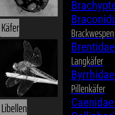
Brachypt
Braconid
Käfer
Brackwespen
Brentida
Langkäfer
Byrrhida
Pillenkäfer
Caenida
Libellen