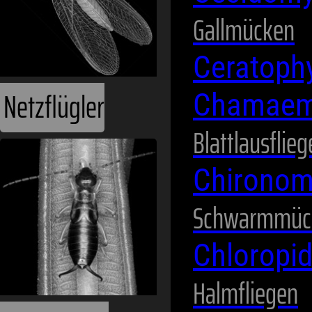
Gallmücken
Ceratoph
Netzflügler
Chamaem
Blattlausflie
Chirono
Schwarmmüc
Chloropi
Halmfliegen