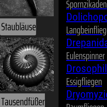
Spornzikaden
Dolichop
Staubläuse
Langbeinflie
Drepanid
Eulenspinner
Drosophi
Essigfliegen
Dryomyz
Tausendfüßer