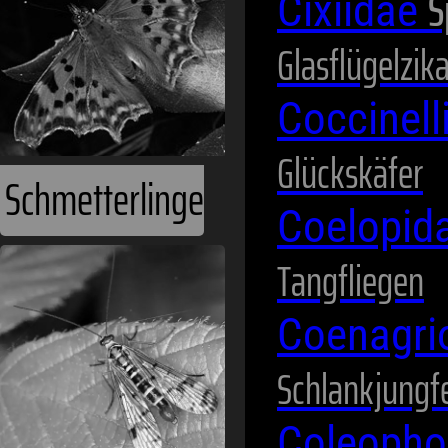
S
Cixiidae
Glasflügelzik
Coccinel
Glückskäfer
Schmetterlinge
Coelopid
Tangfliegen
Coenagri
Schlankjungf
Coleopho