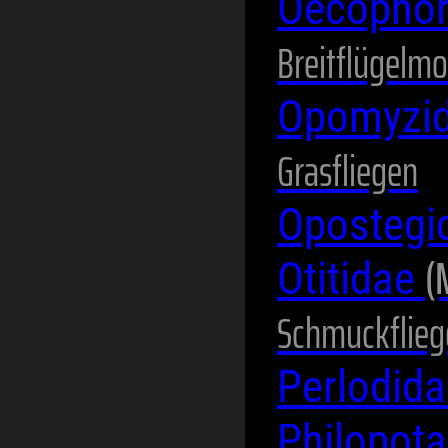
Oecopho
Breitflügelmo
Opomyzi
Grasfliegen
Opostegi
(
Otitidae
Schmuckflieg
Perlodid
Philopot