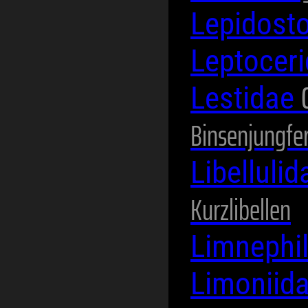
Lepidost
Leptocer
Lestidae
Binsenjungfe
Libelluli
Kurzlibellen
Limnephi
Limoniid