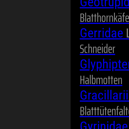
Geotrupi
Blatthornkäfe
Gerridae
Schneider
Glyphipte
Halbmotten
Gracillar
Blatttütenfalt
Gyrinida