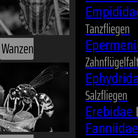
Empidid
Tanzfliegen
Epermeni
Wanzen
Zahnflügelfal
Ephydrid
Salzfliegen
Erebidae
Fanniida