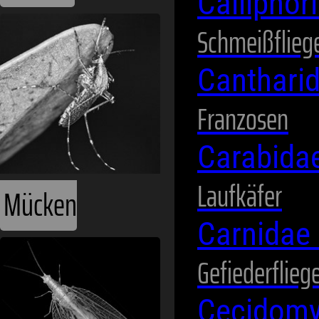
Calliphor
Schmeißflieg
Canthari
Franzosen
Carabida
Laufkäfer
Mücken
Carnidae
Gefiederflieg
Cecidomy