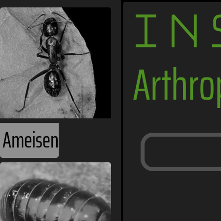
IN
Arthr
Ameisen