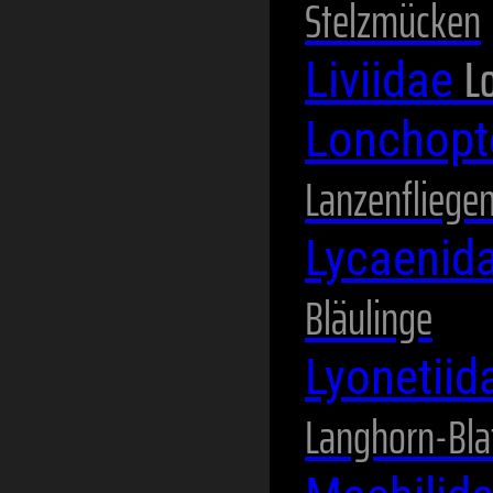
Stelzmücken
L
Liviidae
Lonchopt
Lanzenfliege
Lycaenid
Bläulinge
Lyonetii
Langhorn-Blat