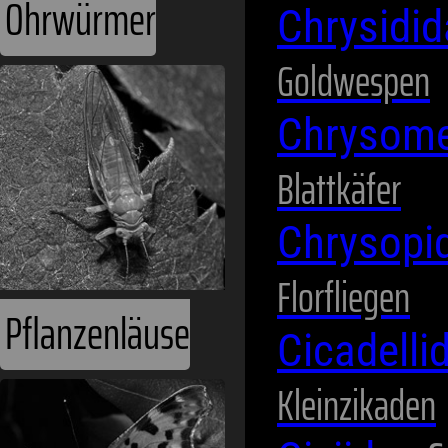
Ohrwürmer
Chrysidi
Goldwespen
Chrysome
Blattkäfer
Chrysopi
Florfliegen
Pflanzenläuse
Cicadelli
Kleinzikaden