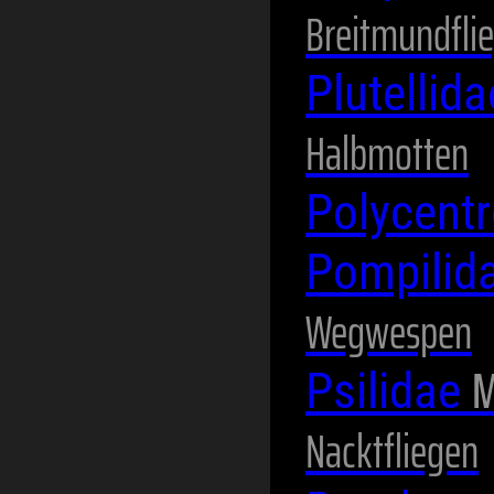
Breitmundfli
Plutellid
Halbmotten
Polycent
Pompilid
Wegwespen
M
Psilidae
Nacktfliegen