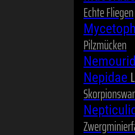
Echte Fliegen
Mycetoph
Pilzmücken
Nemouri
L
Nepidae
Skorpionswa
Nepticul
Zwergminierf