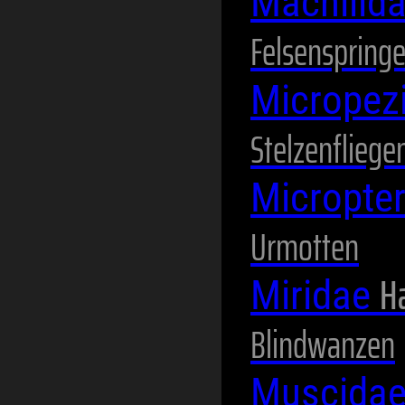
Machilid
Felsenspringe
Micropez
Stelzenfliege
Micropte
Urmotten
H
Miridae
Blindwanzen
Muscida