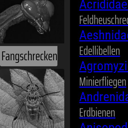
Acridida
Feldheuschre
Aeshnid
Edellibellen
Fangschrecken
Agromyz
Minierfliegen
Andrenid
Erdbienen
Anisopod