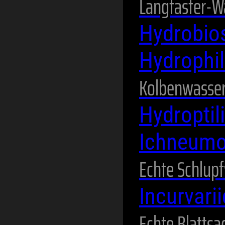
Langtaster-W
Hydrobio
Hydrophi
Kolbenwasser
Hydroptil
Ichneum
Echte Schlup
Incurvari
Echte Blattsa