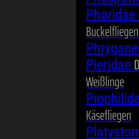
Phoridae
Buckelfliegen
Phrygane
D
Pieridae
Weißlinge
Piophilid
Käsefliegen
Platysto