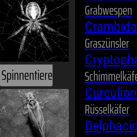
Grabwespen
Crambid
Graszünsler
Cryptoph
Spinnentiere
Schimmelkäf
Curculio
Rüsselkäfer
Delphaci