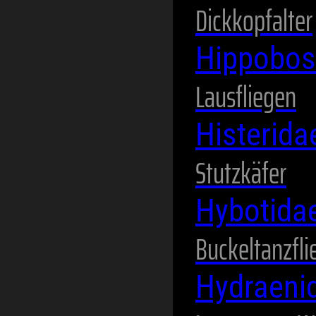
Dickkopfalter
Hippobos
Lausfliegen
Histerid
Stutzkäfer
Hybotida
Buckeltanzfli
Hydraeni