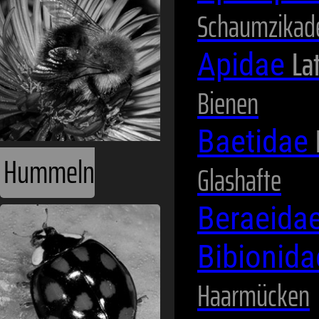
Schaumzikad
Lat
Apidae
Bienen
Baetidae
Hummeln
Glashafte
Beraeida
Bibionid
Haarmücken