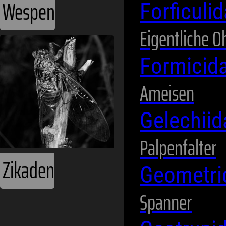
Wespen
Forficuli
Eigentliche 
Formicid
Ameisen
Gelechii
Palpenfalter
Zikaden
Geometr
Spanner