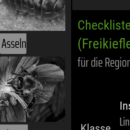
Checklist
Asseln
(Freikiefl
für die Regio
In
Li
Klasse