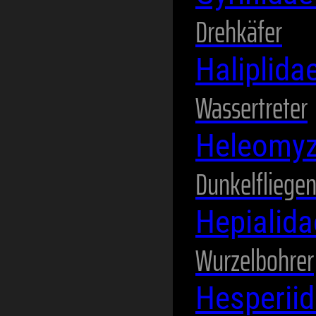
Drehkäfer
Haliplida
Wassertreter
Heleomy
Dunkelfliege
Hepialid
Wurzelbohrer
Hesperii