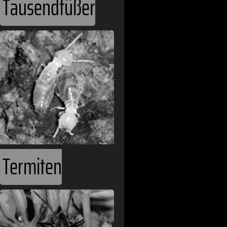
Tausendfüßer
Termiten