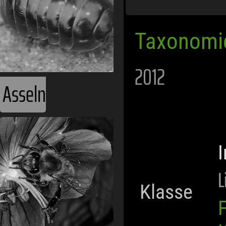
Taxonomi
2012
Asseln
L
Klasse
F