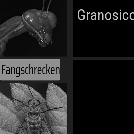
Granosic
Fangschrecken