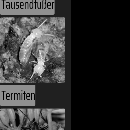
Tausendfüßer
Termiten