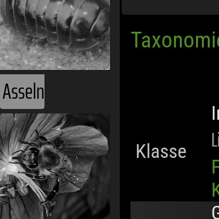
Taxonomi
Asseln
L
Klasse
F
K