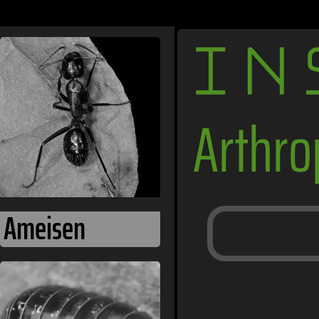
IN
Arthr
Ameisen