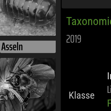
Taxonomi
2019
Asseln
L
Klasse
F