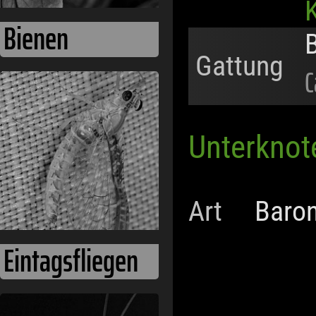
K
Bienen
Gattung
C
Unterknot
Art
Baro
Eintagsfliegen