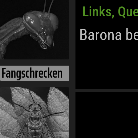
Links, Qu
Barona b
Fangschrecken